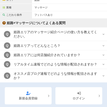
姫路
完全個室
半個室あり
業種
マッサージ
ペアルームあり
シャワー室完備
こだわり条件
フットバスあり
フットバスあり
岩盤浴あり
姫路×マッサージについてよくある質問
専用駐車場あり
有資格者在籍
姫路エリアのマッサージ紹介ページの使い方を教えてく
Q
ださい。
日本人スタッフのみ
女性スタッフのみ
姫路エリアってどんなところ？
Q
スタッフ指名可
Ｗセラピスト
姫路エリアには何店舗紹介されていますか？
Q
駅から徒歩5分以内
リアルタイム速報でどのような情報が配信されますか？
Q
こだわり条件を変更
オススメ店ブログ速報でどのような情報が配信されます
Q
か？
閉じる
新規会員登録
ログイン