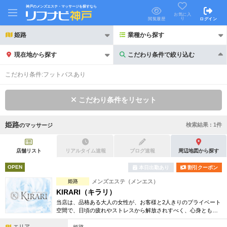
神戸のメンズエステ・マッサージを探すなら
お気に入
り
閲覧履歴
ログイン
姫路
業種から探す
現在地から探す
こだわり条件で絞り込む
こだわり条件で絞り込む
こだわり条件:
フットバスあり
こだわり条件をリセット
姫路
検索結果 :
1
件
の
マッサージ
21時以降も受付
24時以降も受付
初回割引あり
リピーター割引あり
店舗リスト
リアルタイム速報
ブログ速報
周辺地図から探す
OPEN
本日出勤あり
割引クーポン
団体割引
ポイントカード有
姫路
メンズエステ（メンエス）
キャッシュレス決済OK
領収証発行可
KIRARI（キラリ）
当店は、品格ある大人の女性が、お客様と2人きりのプライベート
2名様歓迎
団体様歓迎
空間で、日頃の疲れやストレスから解放されすべく、心身ともに
癒しを提供させていただくことをコンセプトに営業させていただ
エリア
いております。