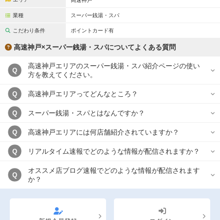
高速神戸
完全個室
半個室あり
業種
スーパー銭湯・スパ
ペアルームあり
シャワー室完備
こだわり条件
ポイントカード有
フットバスあり
岩盤浴あり
高速神戸×スーパー銭湯・スパについてよくある質問
専用駐車場あり
有資格者在籍
高速神戸エリアのスーパー銭湯・スパ紹介ページの使い
Q
方を教えてください。
日本人スタッフのみ
女性スタッフのみ
高速神戸エリアってどんなところ？
Q
スタッフ指名可
Ｗセラピスト
スーパー銭湯・スパとはなんですか？
Q
駅から徒歩5分以内
高速神戸エリアには何店舗紹介されていますか？
Q
こだわり条件を変更
リアルタイム速報でどのような情報が配信されますか？
Q
閉じる
オススメ店ブログ速報でどのような情報が配信されます
Q
か？