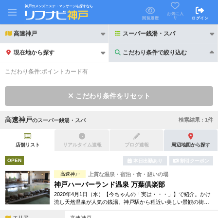
神戸のメンズエステ・マッサージを探すなら
お気に入
り
閲覧履歴
ログイン
高速神戸
スーパー銭湯・スパ
現在地から探す
こだわり条件で絞り込む
こだわり条件で絞り込む
こだわり条件:
ポイントカード有
こだわり条件をリセット
高速神戸
検索結果 :
1
件
の
スーパー銭湯・スパ
21時以降も受付
24時以降も受付
初回割引あり
リピーター割引あり
店舗リスト
リアルタイム速報
ブログ速報
周辺地図から探す
OPEN
本日出勤あり
割引クーポン
団体割引
ポイントカード有
高速神戸
上質な温泉・宿泊・食・憩いの場
キャッシュレス決済OK
領収証発行可
神戸ハーバーランド温泉 万葉倶楽部
2020年4月1日（水）【今ちゃんの「実は・・・」】で紹介。かけ
2名様歓迎
団体様歓迎
流し天然温泉が人気の銭湯。神戸駅から程近い美しい景観の街に
あり、24時間営業で癒されたい時いつでもお越しいただける「都
エリア
市の温泉郷」です。