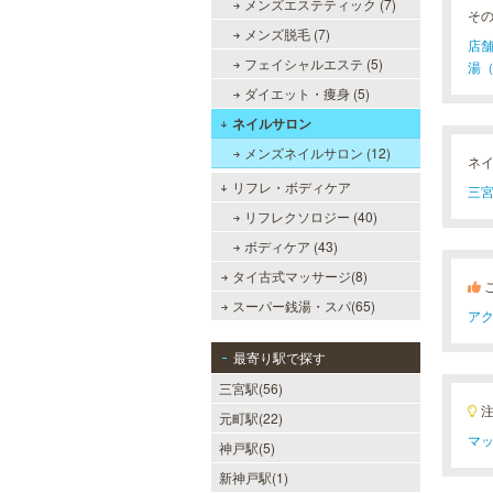
メンズエステティック (7)
そ
メンズ脱毛 (7)
店舗
フェイシャルエステ (5)
湯（
ダイエット・痩身 (5)
ネイルサロン
メンズネイルサロン (12)
ネ
リフレ・ボディケア
三宮
リフレクソロジー (40)
ボディケア (43)
タイ古式マッサージ(8)
スーパー銭湯・スパ(65)
ア
最寄り駅で探す
三宮駅(56)
元町駅(22)
マッ
神戸駅(5)
新神戸駅(1)