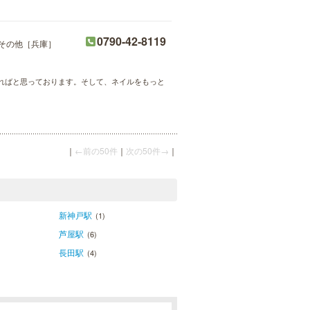
0790-42-8119
その他［兵庫］
ればと思っております。そして、ネイルをもっと
｜
←前の50件
｜
次の50件→
｜
新神戸駅
(1)
芦屋駅
(6)
長田駅
(4)