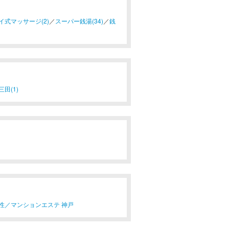
イ式マッサージ(2)
／
スーパー銭湯(34)
／
銭
三田(1)
性／
マンションエステ 神戸