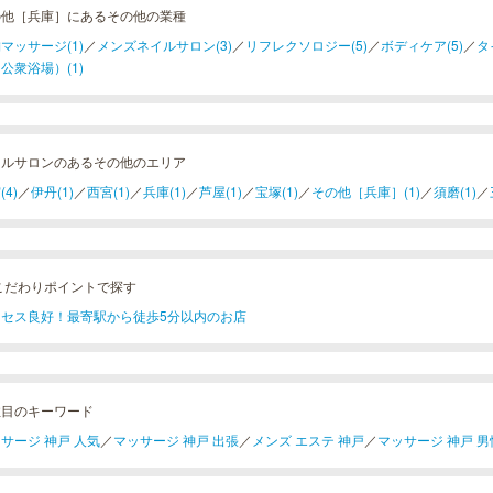
の他［兵庫］にあるその他の業種
マッサージ(1)
／
メンズネイルサロン(3)
／
リフレクソロジー(5)
／
ボディケア(5)
／
タ
公衆浴場）(1)
イルサロンのあるその他のエリア
(4)
／
伊丹(1)
／
西宮(1)
／
兵庫(1)
／
芦屋(1)
／
宝塚(1)
／
その他［兵庫］(1)
／
須磨(1)
／
こだわりポイントで探す
クセス良好！最寄駅から徒歩5分以内のお店
注目のキーワード
サージ 神戸 人気
／
マッサージ 神戸 出張
／
メンズ エステ 神戸
／
マッサージ 神戸 男