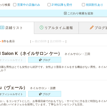
わり検索
営業中の店舗のみ
21時以降も受付
初回割引あり
こだわり検索を追加
店鋪リスト
リアルタイム速報
ブログ
～3
件を表示
｜
←前の50件
｜
次の50件→
｜
il Salon K（ネイルサロン ケー）
ネイルサロン・三田
オフィシャルサイト
ブログ
綺麗な男性はとても女性から好評です。女性より普段ネイルをする機会がない男性。ネイル
んか？
lu（ヴェール）
ネイルサロン・須磨
オフィシャルサイト
ブログ
会い」をコンセプトにした、お客様目線でのおもてなし・サービスに力を注ぐ特別なネイル
ちの良いバイオジェルを採用しています。丁寧なカウンセリングも注目。