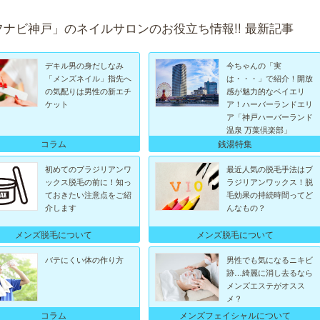
フナビ神戸」のネイルサロンのお役立ち情報!! 最新記事
デキル男の身だしなみ
今ちゃんの「実
「メンズネイル」指先へ
は・・・」で紹介！開放
の気配りは男性の新エチ
感が魅力的なベイエリ
ケット
ア！ハーバーランドエリ
ア「神戸ハーバーランド
温泉 万葉倶楽部」
コラム
銭湯特集
初めてのブラジリアンワ
最近人気の脱毛手法はブ
ックス脱毛の前に！知っ
ラジリアンワックス！脱
ておきたい注意点をご紹
毛効果の持続時間ってど
介します
んなもの？
メンズ脱毛について
メンズ脱毛について
バテにくい体の作り方
男性でも気になるニキビ
跡…綺麗に消し去るなら
メンズエステがオスス
メ？
メンズフェイシャルについて
コラム