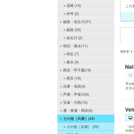
尼崎 (14)
こだ
伊丹 (2)
姫路・加古川(31)
姫路 (29)
加古川 (2)
明石・垂水(11)
3件中
1
明石 (7)
垂水 (4)
Na
西宮・甲子園(19)
西宮 (19)
手が
兵庫・長田(4)
ませ
芦屋・芦屋川(6)
宝塚・川西(10)
Ve
灘・東灘・岡本(6)
その他［兵庫］(45)
その他［兵庫］ (20)
「出
や持