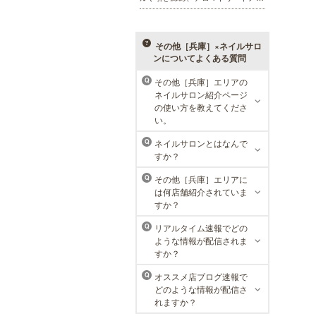
ト、本格的なダイエットコース等、
幅広いメニューでお客様の美を応
援。初めてで不安という方には、初
回限定体験コースも多数取り揃えて
その他［兵庫］×ネイルサロ
おります。
ンについてよくある質問
その他［兵庫］エリアの
Q
ネイルサロン紹介ページ
MEN’S TBC ミント神戸三宮店
の使い方を教えてくださ
い。
メンズTBCは、ヒゲ脱毛やからだ脱
毛、ボディ引き締め、フェイシャル
ネイルサロンとはなんで
Q
等、清潔感を保ちたい方や、お手入
すか？
れを楽に済ませたい方を全力でサポ
ート致します。各種体験コースもご
その他［兵庫］エリアに
Q
用意し、お待ちしております。
は何店舗紹介されていま
すか？
リアルタイム速報でどの
Q
ような情報が配信されま
すか？
オススメ店ブログ速報で
Q
どのような情報が配信さ
れますか？