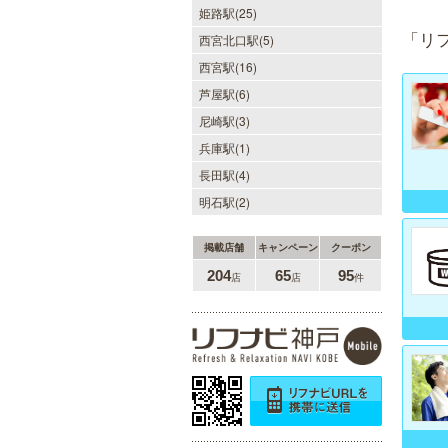
姫路駅(25)
「リ
西宮北口駅(5)
西宮駅(16)
芦屋駅(6)
尼崎駅(3)
兵庫駅(1)
長田駅(4)
明石駅(2)
掲載店舗
キャンペーン
クーポン
204
65
95
店
店
件