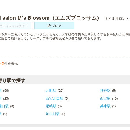
il salon M’s Blossom（エムズブロッサム）
ネイルサロン・
オフィシャルサイト
ブログ
様を第一に考えカウンセリングはもちろん、お客様の指先をより美しくするお手伝いが出来
に感じて頂けるよう、リーズナブルな価格設定をさせて頂いております。
～3
件を表示
寄り駅で探す
駅
元町駅
神戸駅
(56)
(22)
(5)
駅
西宮北口駅
西宮駅
(25)
(5)
(16)
園口駅
尼崎駅
兵庫駅
(0)
(3)
(1)
駅
加古川駅
(2)
(0)