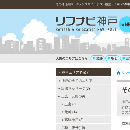
その他［兵庫］のメンズネイルサロン検索・予約（3件中1
人気のエリアはこちら
姫路
明石
三
神戸エリアで探す
リフ
神戸の全てのエリア
そ
出張マッサージ(3)
三宮・元町(69)
神戸
三宮 (53)
多数
元町 (14)
この
高速神戸 (2)
検索
尼崎・伊丹(16)