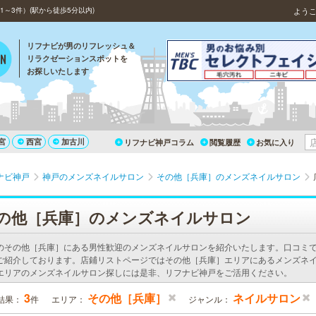
～3件）(駅から徒歩5分以内)
よう
リフナビが男のリフレッシュ＆
リラクゼーションスポットを
お探しいたします
宮
西宮
加古川
リフナビ神戸コラム
閲覧履歴
お気に入り
ナビ神戸
神戸のメンズネイルサロン
その他［兵庫］のメンズネイルサロン
の他［兵庫］のメンズネイルサロン
のその他［兵庫］にある男性歓迎のメンズネイルサロンを紹介いたします。口コミ
ご紹介しております。店鋪リストページではその他［兵庫］エリアにあるメンズネ
エリアのメンズネイルサロン探しには是非、リフナビ神戸をご活用ください。
3
その他［兵庫］
ネイルサロン
結果：
件
エリア：
ジャンル：