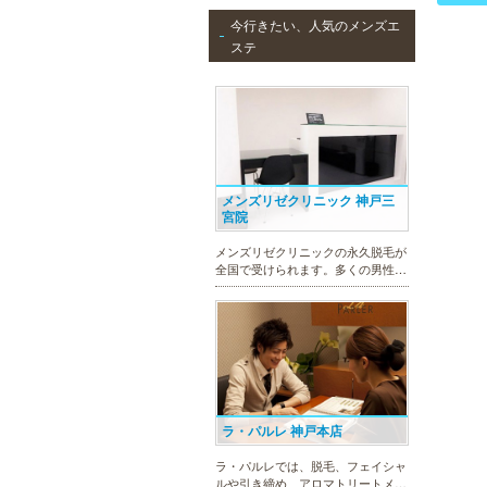
今行きたい、人気のメンズエ
ステ
メンズリゼクリニック 神戸三
宮院
メンズリゼクリニックの永久脱毛が
全国で受けられます。多くの男性患
者様にご支持頂き、新宿1院から始
まったメンズリゼクリニックが、現
在では提携院含め全国10院を展開す
るクリニックになりました。
ラ・パルレ 神戸本店
ラ・パルレでは、脱毛、フェイシャ
ルや引き締め、アロマトリートメン