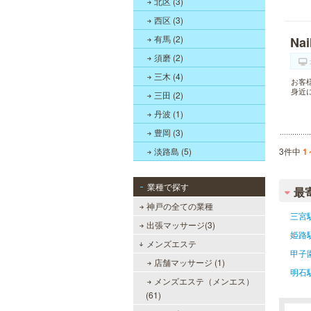
北区 (3)
西区 (3)
有馬 (2)
Na
須磨 (2)
三木 (4)
お客
身近
三田 (2)
丹波 (1)
豊岡 (3)
淡路島 (5)
3件中
1
業種で探す
最
神戸の全ての業種
三宮
出張マッサージ(3)
姫路
メンズエステ
甲子
店舗マッサージ (1)
明石
メンズエステ（メンエス）
(61)