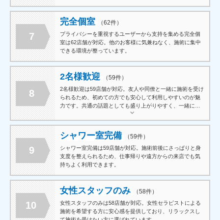
完全個室
（62件）
7
プライバシーを重視するユーザーから支持を集める完全個
室は62店舗が対応。他のお客様に気兼ねなく、施術に集中
できる環境が整っています。
2名様歓迎
（59件）
2名様歓迎は59店舗が対応。友人や同僚と一緒に施術を受け
8
られるため、初めての方でも安心して利用しやすいのが魅
力です。共通の話題としても盛り上がりやすく、一緒に訪
れる楽しみが広がります。スケジュールを合わせて気軽に
利用できるのも嬉しいポイントです。
シャワー室完備
（59件）
9
シャワー室完備は59店舗が対応。施術前後にさっぱりと身
支度を整えられるため、仕事帰りや遠方からの来店でも気
持ちよく利用できます。
女性スタッフのみ
（58件）
10
女性スタッフのみは58店舗が対応。女性セラピストによる
施術を希望する方に安心感を提供しており、リラックスし
て施術を受けたい方に選ばれています。