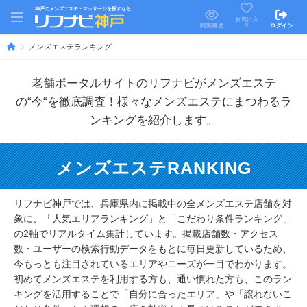
神戸のメンズエステ・マッサージを探すなら
お気に入
り
閲覧履歴
ログイン
メンズエステランキング
老舗ポータルサイトのリフナビがメンズエステ
の“今“を徹底調査！様々なメンズエステにまつわるラ
ンキングを紹介します。
メンズエステRANKING
リフナビ神戸では、兵庫県内に掲載中の全メンズエステ店舗を対
象に、「人気エリアランキング」と「こだわり条件ランキング」
の2軸でリアルタイム集計しています。掲載店舗数・アクセス
数・ユーザーの検索行動データをもとに毎日更新しているため、
今もっとも注目されているエリアやニーズが一目でわかります。
初めてメンズエステを利用する方も、通い慣れた方も、このラン
キングを活用することで「自分に合ったエリア」や「譲れないこ