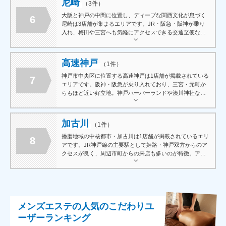
尼崎
（3件）
されているエリアです。
大阪と神戸の中間に位置し、ディープな関西文化が息づく
6
尼崎は3店舗が集まるエリアです。JR・阪急・阪神が乗り
入れ、梅田や三宮へも気軽にアクセスできる交通至便な立
地が魅力。工業都市として発展する一方で北部のベッドタ
ウン化が進み近年注目度が高まるなか、都市部の喧騒から
少し離れた落ち着いた雰囲気のなかで施術を受けたい方に
高速神戸
（1件）
とって、穴場的な存在として認知されつつあるエリアで
す。
神戸市中央区に位置する高速神戸は1店舗が掲載されている
7
エリアです。阪神・阪急が乗り入れており、三宮・元町か
らもほど近い好立地。神戸ハーバーランドや湊川神社など
観光スポットも徒歩圏内に揃っており、観光や買い物のつ
いでに気軽に立ち寄れるエリアとして幅広い層に利用され
ています。
加古川
（1件）
播磨地域の中核都市・加古川は1店舗が掲載されているエリ
8
アです。JR神戸線の主要駅として姫路・神戸双方からのア
クセスが良く、周辺市町からの来店も多いのが特徴。アロ
マを使ったリラクゼーション系から本格的な施術まで幅広
い店舗が揃っており、地域に根ざした丁寧なサービスで多
様なニーズに応えるエリアです。
メンズエステの人気のこだわりユ
ーザーランキング