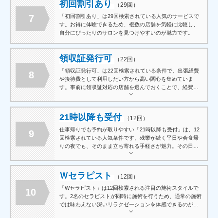
初回割引あり
（29回）
7
「初回割引あり」は29回検索されている人気のサービスで
す。お得に体験できるため、複数の店舗を気軽に比較し、
自分にぴったりのサロンを見つけやすいのが魅力です。
領収証発行可
（22回）
「領収証発行可」は22回検索されている条件で、出張経費
8
や接待費として利用したい方から高い関心を集めていま
す。事前に領収証対応の店舗を選んでおくことで、経費精
算もスムーズに行えます。
21時以降も受付
（12回）
仕事帰りでも予約が取りやすい「21時以降も受付」は、12
9
回検索されている人気条件です。残業が続く平日や会食帰
りの夜でも、そのまま立ち寄れる手軽さが魅力。その日の
疲れをその日のうちに癒やしたい方にとって、外せない条
件のひとつです。
Ｗセラピスト
（12回）
「Wセラピスト」は12回検索される注目の施術スタイルで
10
す。2名のセラピストが同時に施術を行うため、通常の施術
では味わえない深いリラクゼーションを体感できるのが特
徴です。ちょっと贅沢に自分へのご褒美としてお試しくだ