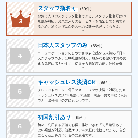
スタッフ指名可
（69件）
お気に入りのスタッフを指名できる、スタッフ指名可は69
3
店舗が対応。お気に入りのセラピストを指定して予約でき
るため、通うたびに自分の体の状態を把握してもらえ、気
心の知れているので、リラックスして施術を受けられま
す。相性の良いセラピストと長く付き合えることで、通う
のが楽しみになるサロン探しにおすすめの条件です。
日本人スタッフのみ
（66件）
コミュニケーションのしやすさや安心感から人気の「日本
4
人スタッフのみ」は66店舗が対応。細かな要望や体調の変
化も気軽に伝えやすく、初回から満足度の高い体験を得や
すいのが特徴です。
キャッシュレス決済OK
（66件）
5
クレジットカード・電子マネー・スマホ決済に対応したキ
ャッシュレス決済OK店舗は66店舗。現金不要で手軽に利用
でき、出張帰りの方にも安心です。
初回割引あり
（65件）
6
初めて利用する店舗でお得に体験できる「初回割引あり」
は65店舗が対応。複数エリアを気軽に比較しながら、自分
に合った店を見つけるのに最適です。