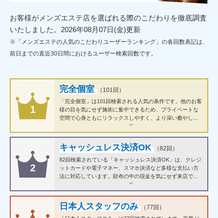
お客様がメンズエステ店を選ばれる際のこだわりを徹底調査
いたしました。2026年08月07日(金)更新
※「メンズエステの人気のこだわりユーザーランキング」の各回数表記は、
前日までの直近30日間におけるユーザー検索回数です。
完全個室
（101回）
「完全個室」は101回検索される人気の条件です。他のお客
1
様の目を気にせず施術に集中できるため、プライベートな
空間で心身ともにリラックスしやすく、より深い癒やしが
期待できます。初めての方でも安心して利用できる環境で
す。
キャッシュレス決済OK
（82回）
82回検索されている「キャッシュレス決済OK」は、クレジ
2
ットカードや電子マネー、スマホ決済など多様な支払い方
法に対応しています。財布の中の現金を気にせず来店でき
るため、急な予約や出張帰りでもスムーズに利用できるの
が魅力です。
日本人スタッフのみ
（77回）