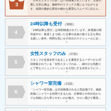
「日本人スタッフのみ」は77回検索されています。言葉が
3
通じる安心感は、施術中のリラックス度にもつながりま
す。体調の微妙な変化や細かな要望もスムーズに伝えられ
るため、初回から自分好みの施術を受けやすいのが魅力で
す。
24時以降も受付
（38回）
「24時以降も受付」は38回検索されています。終電後の帰
4
宅途中や、夜遅くまで続いた仕事や会食の後でも立ち寄れ
る嬉しい条件。時間を気にせず自分のスケジュールに合わ
せて利用できることが、多くのユーザーに支持されていま
す。
女性スタッフのみ
（37回）
スタッフが全員女性であることを重視するユーザーから37
5
回検索されている「女性スタッフのみ」。細やかな気配り
と丁寧なコミュニケーションを大切にする女性セラピスト
ならではの施術スタイルが、多くのリピーターを生み出し
ています。
シャワー室完備
（31回）
「シャワー室完備」は31回検索される人気設備です。施術
6
前後にシャワーを利用できるため、仕事帰りや外出先から
でも気軽に立ち寄りやすいのが魅力。サロン選びで重視さ
れるポイントのひとつとなっています。