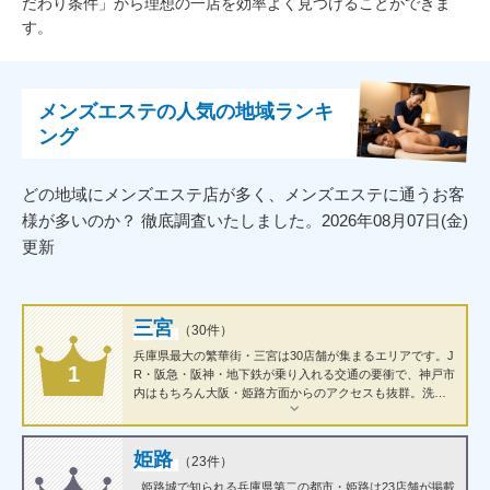
だわり条件」から理想の一店を効率よく見つけることができま
す。
メンズエステの人気の地域ランキ
ング
どの地域にメンズエステ店が多く、メンズエステに通うお客
様が多いのか？ 徹底調査いたしました。2026年08月07日(金)
更新
三宮
（30件）
兵庫県最大の繁華街・三宮は30店舗が集まるエリアです。J
1
R・阪急・阪神・地下鉄が乗り入れる交通の要衝で、神戸市
内はもちろん大阪・姫路方面からのアクセスも抜群。洗練
された雰囲気のサロンが多く、ビジネスマンから観光客ま
で幅広い層に利用されています。
姫路
（23件）
姫路城で知られる兵庫県第二の都市・姫路は23店舗が掲載