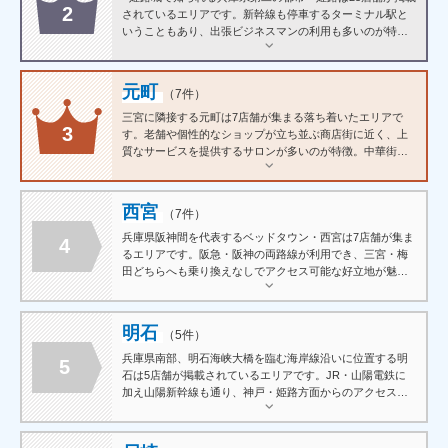
2
されているエリアです。新幹線も停車するターミナル駅と
いうこともあり、出張ビジネスマンの利用も多いのが特徴
です。落ち着いた雰囲気のプライベートサロンが充実して
おり、じっくりと施術を楽しめます。
元町
（7件）
三宮に隣接する元町は7店舗が集まる落ち着いたエリアで
3
す。老舗や個性的なショップが立ち並ぶ商店街に近く、上
質なサービスを提供するサロンが多いのが特徴。中華街・
南京町にも徒歩圏内で行くことができ、観光ついでに立ち
寄りやすい立地から、県外からの利用者にも人気のエリア
です。
西宮
（7件）
兵庫県阪神間を代表するベッドタウン・西宮は7店舗が集ま
4
るエリアです。阪急・阪神の両路線が利用でき、三宮・梅
田どちらへも乗り換えなしでアクセス可能な好立地が魅
力。住環境の整った落ち着いたエリアの特性を反映するよ
うに、じっくりと丁寧な施術を提供するサロンが多く、地
元に根ざした常連客に支持されています。
明石
（5件）
兵庫県南部、明石海峡大橋を臨む海岸線沿いに位置する明
5
石は5店舗が掲載されているエリアです。JR・山陽電鉄に
加え山陽新幹線も通り、神戸・姫路方面からのアクセスも
抜群。明石焼や明石鯛など食文化も豊かで、観光や食事と
あわせて立ち寄りやすいのも魅力のひとつです。地域密着
型のアットホームなサロンが多く、地元客を中心に長く愛