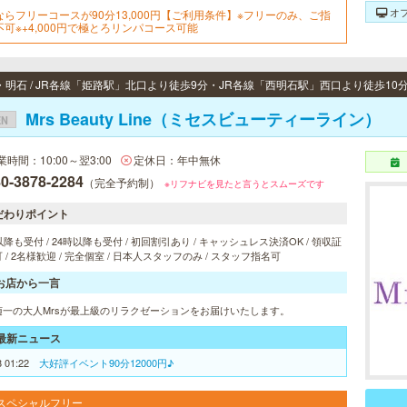
オ
ならフリーコースが90分13,000円【ご利用条件】※フリーのみ、ご指
不可※+4,000円で極とろリンパコース可能
・明石 / JR各線「姫路駅」北口より徒歩9分・JR各線「西明石駅」西口より徒歩10
Mrs Beauty Line（ミセスビューティーライン）
EN
業時間：10:00～翌3:00
定休日：年中無休
0-3878-2284
（完全予約制）
※リフナビを見たと言うとスムーズです
だわりポイント
以降も受付 / 24時以降も受付 / 初回割引あり / キャッシュレス決済OK / 領収証
 / 2名様歓迎 / 完全個室 / 日本人スタッフのみ / スタッフ指名可
お店から一言
随一の大人Mrsが最上級のリラクゼーションをお届けいたします。
最新ニュース
8 01:22
大好評イベント90分12000円♪
スペシャルフリー