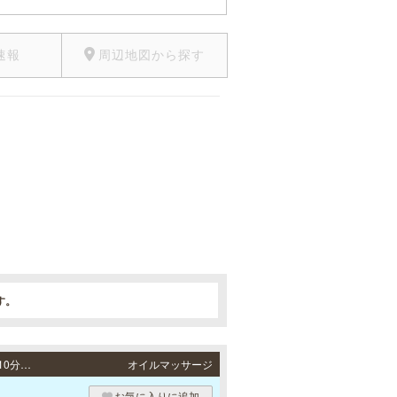
速報
周辺地図から探す
す。
姫路・加古川・明石 / 山陽本線「山陽姫路駅」より徒歩5分、JR各線「姫路駅」より徒歩10分・JR山陽本線「東加古川駅」より徒歩5分・JR山陽本線「明石駅」より徒歩4分
オイルマッサージ
お気に入りに追加