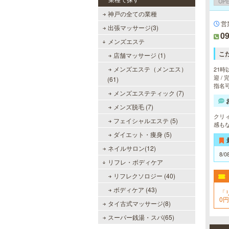
OP
神戸の全ての業種
営
出張マッサージ(3)
09
メンズエステ
こ
店舗マッサージ (1)
メンズエステ（メンエス）
21時
迎 /
(61)
指名可
メンズエステティック (7)
メンズ脱毛 (7)
クリ
フェイシャルエステ (5)
感も
ダイエット・痩身 (5)
ネイルサロン(12)
8/0
リフレ・ボディケア
リフレクソロジー (40)
ボディケア (43)
「
0
タイ古式マッサージ(8)
スーパー銭湯・スパ(65)