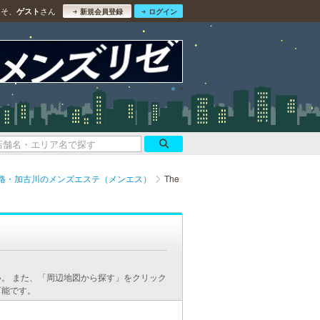
こそ、
さん
ゲスト
新規会員登録
ログイン
路・加古川のメンズエステ（メンエス）
The
。 また、「周辺地図から探す」をクリック
可能です。