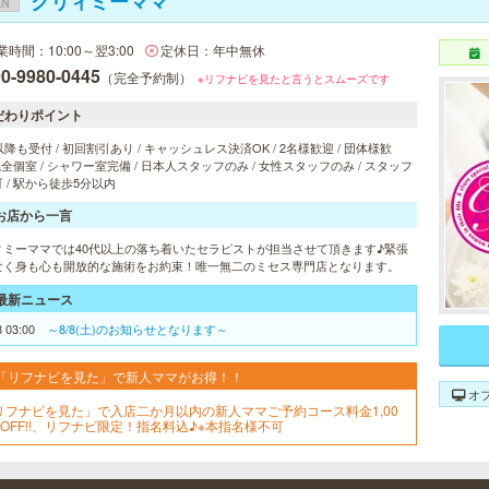
クリィミーママ
EN
業時間：10:00～翌3:00
定休日：年中無休
0-9980-0445
（完全予約制）
※リフナビを見たと言うとスムーズです
だわりポイント
以降も受付 / 初回割引あり / キャッシュレス決済OK / 2名様歓迎 / 団体様歓
 完全個室 / シャワー室完備 / 日本人スタッフのみ / 女性スタッフのみ / スタッフ
 / 駅から徒歩5分以内
お店から一言
ィミーママでは40代以上の落ち着いたセラピストが担当させて頂きます♪緊張
なく身も心も開放的な施術をお約束！唯一無二のミセス専門店となります。
最新ニュース
8 03:00
～8/8(土)のお知らせとなります～
「リフナビを見た」で新人ママがお得！！
オ
リフナビを見た」で入店二か月以内の新人ママご予約コース料金1,00
円OFF!!、リフナビ限定！指名料込♪※本指名様不可