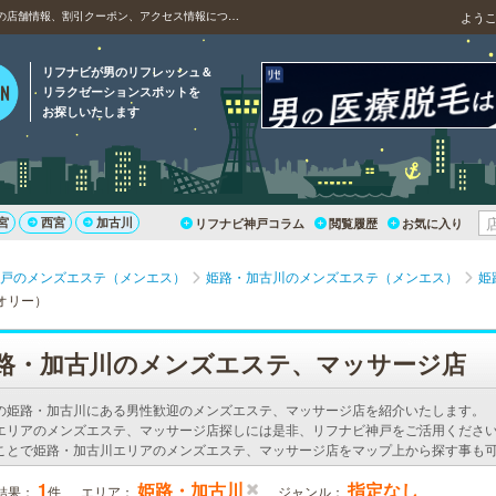
姫路のメンズエステ（メンエス）、Theory（セオリー）の店舗情報、割引クーポン、アクセス情報について
よう
リフナビが男のリフレッシュ＆
リラクゼーションスポットを
お探しいたします
宮
西宮
加古川
リフナビ神戸コラム
閲覧履歴
お気に入り
戸のメンズエステ（メンエス）
姫路・加古川のメンズエステ（メンエス）
姫
セオリー）
路・加古川のメンズエステ、マッサージ店
の姫路・加古川にある男性歓迎のメンズエステ、マッサージ店を紹介いたします。
エリアのメンズエステ、マッサージ店探しには是非、リフナビ神戸をご活用ください
ことで姫路・加古川エリアのメンズエステ、マッサージ店をマップ上から探す事も
1
姫路・加古川
指定なし
結果：
件
エリア：
ジャンル：