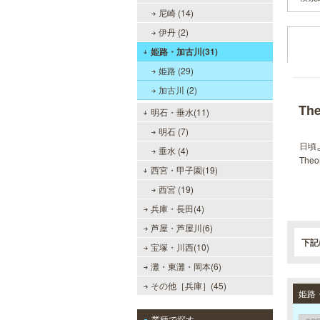
尼崎 (14)
伊丹 (2)
姫路・加古川(31)
姫路 (29)
加古川 (2)
Th
明石・垂水(11)
明石 (7)
日頃
垂水 (4)
Th
西宮・甲子園(19)
西宮 (19)
兵庫・長田(4)
芦屋・芦屋川(6)
下記
宝塚・川西(10)
灘・東灘・岡本(6)
その他［兵庫］(45)
業種で探す