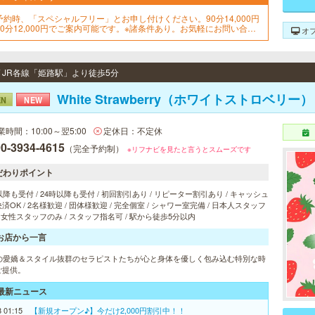
予約時、「スペシャルフリー」とお申し付けください。90分14,000円
90分12,000円でご案内可能です。※諸条件あり。お気軽にお問い合せ
オ
ださいませ！
/ JR各線「姫路駅」より徒歩5分
White Strawberry（ホワイトストロベリー）
EN
NEW
業時間：10:00～翌5:00
定休日：不定休
0-3934-4615
（完全予約制）
※リフナビを見たと言うとスムーズです
だわりポイント
以降も受付 / 24時以降も受付 / 初回割引あり / リピーター割引あり / キャッシュ
済OK / 2名様歓迎 / 団体様歓迎 / 完全個室 / シャワー室完備 / 日本人スタッフ
/ 女性スタッフのみ / スタッフ指名可 / 駅から徒歩5分以内
お店から一言
代の愛嬌＆スタイル抜群のセラピストたちが心と身体を優しく包み込む特別な時
ご提供。
最新ニュース
8 01:15
【新規オープン♪】今だけ2,000円割引中！！