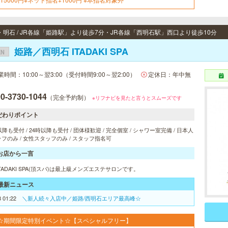
・明石 / JR各線「姫路駅」より徒歩7分・JR各線「西明石駅」西口より徒歩10分
姫路／西明石 ITADAKI SPA
EN
業時間：10:00～翌3:00（受付時間9:00～翌2:00）
定休日：年中無
0-3730-1044
（完全予約制）
※リフナビを見たと言うとスムーズです
だわりポイント
以降も受付 / 24時以降も受付 / 団体様歓迎 / 完全個室 / シャワー室完備 / 日本人
フのみ / 女性スタッフのみ / スタッフ指名可
お店から一言
TADAKI SPA(頂スパ)は最上級メンズエステサロンです。
最新ニュース
8 01:22
＼新人続々入店中／姫路/西明石エリア最高峰☆
☆期間限定特別イベント☆【スペシャルフリー】