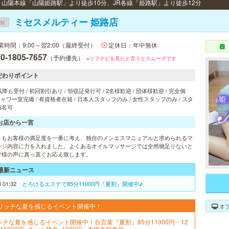
 / 山陽本線「山陽姫路駅」より徒歩10分、JR各線「姫路駅」より徒歩12分
ミセスメルティー 姫路店
EN
業時間：9:00～翌2:00（最終受付）
定休日：年中無休
0-1805-7657
（予約優先）
※リフナビを見たと言うとスムーズです
だわりポイント
以降も受付 / 初回割引あり / 領収証発行可 / 2名様歓迎 / 団体様歓迎 / 完全個
 シャワー室完備 / 有資格者在籍 / 日本人スタッフのみ / 女性スタッフのみ / スタ
指名可
お店から一言
りもお客様の満足度を一番に考え、独自のメンエスマニュアルと求められるマ
ージ内容に力を入れました。よくあるオイルマッサージでは全然物足りないと
皆様の声に真っ直ぐお応え致します。
最新ニュース
8 01:32
とろけるエステで85分11000円『夏割』開催中♪
リッチな夏を感じるイベント開催中！
オ
ッチな夏を感じるイベント開催中！合言葉『夏割』85分11000円・12
15000円※ネット指名+1000円 ※本指名対象外