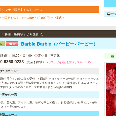
【リフナビ限定】お試しコース
オ
リー限定お試しコース60分 10,000円でご案内！
/ JR各線「姫路駅」より徒歩5分
Barbie Barbie（バービーバービー）
EN
NEW
業時間：10:00～翌4:00
定休日：不定休
0-9360-0233
（完全予約制）
※リフナビを見たと言うとスムーズです
だわりポイント
以降も受付 / 24時以降も受付 / 初回割引あり / リピーター割引あり / キャッシュ
済OK / 2名様歓迎 / 団体様歓迎 / 完全個室 / シャワー室完備 / 日本人スタッフ
/ 女性スタッフのみ / スタッフ指名可 / 駅から徒歩5分以内
お店から一言
い系、美人系、アイドル系、モデル系など様々…お客様好みのセラピストが当
らきっと見つかります
最新ニュース