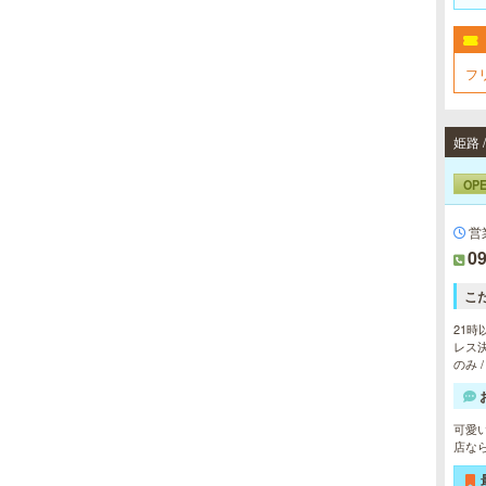
フ
姫路 
OP
営
09
こ
21時
レス決
のみ 
可愛
店な