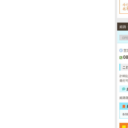
れを楽に済ませたい方を全力でサポ
今
ート致します。各種体験コースもご
名
用意し、お待ちしております。
姫路
OP
営
08
こ
21時
発行可
姫路
8/0