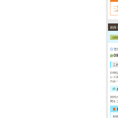
ご
→
く
姫路 
OP
営
09
こ
21時
レス決
のみ 
20
間を
8/0