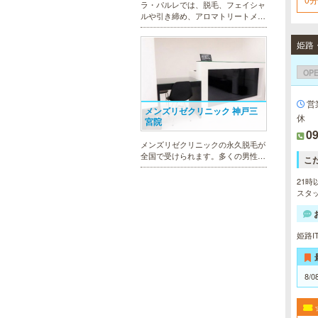
ラ・パルレでは、脱毛、フェイシャ
ルや引き締め、アロマトリートメン
ト、本格的なダイエットコース等、
幅広いメニューでお客様の美を応
姫路
援。初めてで不安という方には、初
回限定体験コースも多数取り揃えて
OP
おります。
営
メンズリゼクリニック 神戸三
休
宮院
09
メンズリゼクリニックの永久脱毛が
全国で受けられます。多くの男性患
こ
者様にご支持頂き、新宿1院から始
まったメンズリゼクリニックが、現
21時
在では提携院含め全国10院を展開す
スタッ
るクリニックになりました。
姫路I
MEN’S TBC ミント神戸三宮店
8/0
メンズTBCは、ヒゲ脱毛やからだ脱
毛、ボディ引き締め、フェイシャル
等、清潔感を保ちたい方や、お手入