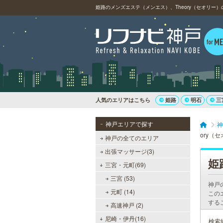
人気のエリアはこちら
姫路
明石
三
神戸エリアで探す
神
ory（
神戸の全てのエリア
出張マッサージ(3)
姫
三宮・元町(69)
三宮 (53)
神戸
元町 (14)
この
する
高速神戸 (2)
尼崎・伊丹(16)
検索