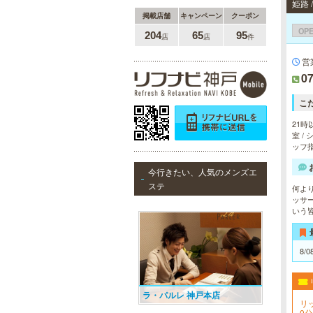
姫路
掲載店舗
キャンペーン
クーポン
OP
204
65
95
店
店
件
営
07
こ
21時
室 /
ッフ
今行きたい、人気のメンズエ
ステ
何よ
ッサ
いう
8/0
ラ・パルレ 神戸本店
リ
0分