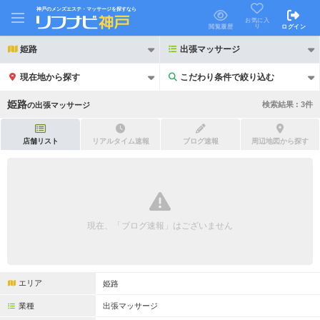
神戸のメンズエステ・マッサージを探すなら
お気に入
り
閲覧履歴
ログイン
姫路
出張マッサージ
現在地から探す
こだわり条件で絞り込む
こだわり条件で絞り込む
姫路
検索結果 :
3
件
の
出張マッサージ
店舗リスト
リアルタイム速報
ブログ速報
周辺地図から探す
21時以降も受付
24時以降も受付
初回割引あり
リピーター割引あり
現在、「ブログ速報」はございません
団体割引
ポイントカード有
キャッシュレス決済OK
領収証発行可
エリア
姫路
2名様歓迎
団体様歓迎
業種
出張マッサージ