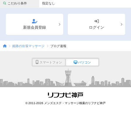
完全個室
半個室あり
こだわり条件
指定なし
ペアルームあり
シャワー室完備
フットバスあり
岩盤浴あり
新規会員登録
ログイン
専用駐車場あり
有資格者在籍
姫路の出張マッサージ
ブログ速報
日本人スタッフのみ
女性スタッフのみ
スタッフ指名可
Ｗセラピスト
スマートフォン
パソコン
駅から徒歩5分以内
こだわり条件を変更
閉じる
© 2011-2026 メンズエステ・マッサージ検索のリフナビ神戸