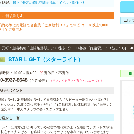
0 12:03
最上で最高の癒し空間を是非！イベント開催中！
「ご新規割り♪」
オ
予約の際にお電話で合言葉「ご新規割り！」で90分コース以上1,000
OFFでご案内♪
STAR LIGHT（スターライト）
EN
業時間：10:00～翌4:00
定休日：不定休
0-8937-8648
（予約優先）
※リフナビを見たと言うとスムーズです
だわりポイント
以降も受付 / 24時以降も受付 / 初回割引あり / リピーター割引あり / 団体割
 キャッシュレス決済OK / 領収証発行可 / 2名様歓迎 / 団体様歓迎 / 完全個室 / シ
室完備 / 日本人スタッフのみ / スタッフ指名可
お店から一言
ーライトは貴方だけが知っている秘密の隠れ家のような場所で、ストレスや悩
一切忘れて安らげる、お客様にとってそのような存在でありたいと考えます。