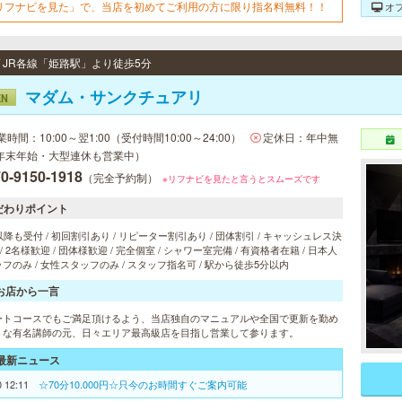
リフナビを見た」で、当店を初めてご利用の方に限り指名料無料！！
オ
/ JR各線「姫路駅」より徒歩5分
マダム・サンクチュアリ
EN
業時間：10:00～翌1:00（受付時間10:00～24:00）
定休日：年中無
年末年始・大型連休も営業中）
0-9150-1918
（完全予約制）
※リフナビを見たと言うとスムーズです
だわりポイント
以降も受付 / 初回割引あり / リピーター割引あり / 団体割引 / キャッシュレス決
 / 2名様歓迎 / 団体様歓迎 / 完全個室 / シャワー室完備 / 有資格者在籍 / 日本人
フのみ / 女性スタッフのみ / スタッフ指名可 / 駅から徒歩5分以内
お店から一言
ートコースでもご満足頂けるよう、当店独自のマニュアルや全国で更新を勤め
うな有名講師の元、日々エリア最高級店を目指し営業して参ります。
最新ニュース
0 12:11
☆70分10.000円☆只今のお時間すぐご案内可能