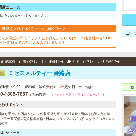
最新ニュース
舗からのお知らせはありません。
ご新規様会員様100分コース1,000円オフ
オ
ならお電話の際に『リフナビを見た』で100分コース指名料から1000
OFF※前日までの申し込みの方に限ります
 / 山陽本線「山陽姫路駅」より徒歩10分、JR各線「姫路駅」より徒歩12分
ミセスメルティー 姫路店
EN
業時間：9:00～翌2:00（最終受付）
定休日：年中無休
0-1805-7657
（予約優先）
※リフナビを見たと言うとスムーズです
だわりポイント
以降も受付 / 初回割引あり / 領収証発行可 / 2名様歓迎 / 団体様歓迎 / 完全個
 シャワー室完備 / 有資格者在籍 / 日本人スタッフのみ / 女性スタッフのみ / スタ
指名可
お店から一言