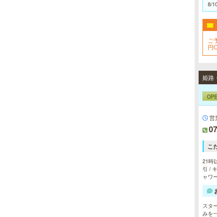
8/1
ご
円
OP
営
07
こ
21時
引 /
ャワー
スタ
みを