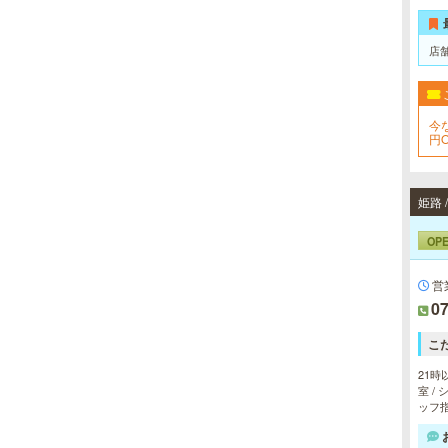
店
今
円
姫路
OP
営
07
こ
21時
室 /
ッフ