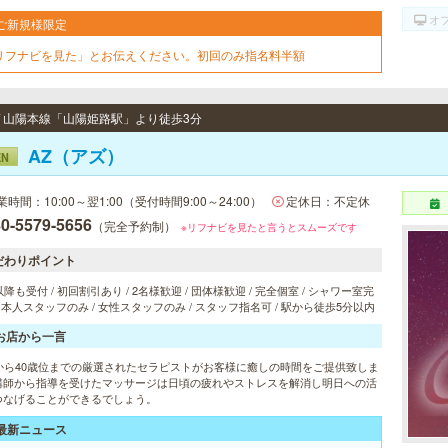
オ
ご新規様限定
リフナビを見た」とお伝えください。初回のみ指名料半額
 / 山陽本線「山陽姫路駅」より徒歩3分
AZ（アズ）
EN
業時間：10:00～翌1:00（受付時間9:00～24:00）
定休日：不定休
0-5579-5656
（完全予約制）
※リフナビを見たと言うとスムーズです
だわりポイント
以降も受付 / 初回割引あり / 2名様歓迎 / 団体様歓迎 / 完全個室 / シャワー室完
 日本人スタッフのみ / 女性スタッフのみ / スタッフ指名可 / 駅から徒歩5分以内
お店から一言
歳から40歳位までの厳選されたセラピストがお客様に癒しの時間をご提供致しま
講師から指導を受けたマッサージは日頃の疲れやストレスを解消し明日への活
つなげることができるでしょう。
最新ニュース