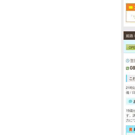
ート致します。各種体験コースもご
用意し、お待ちしております。
「
姫路
OP
営
08
こ
21時
備 /
19
す。
力に