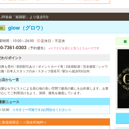
プションディープリンパ無料
/ JR各線「姫路駅」より徒歩5分
glow（グロウ）
EN
業時間：10:00～24:00
定休日：不定休
0-7361-0303
（予約優先）
※リフナビを見たと言うとスムーズです
だわりポイント
以降も受付 / 初回割引あり / ポイントカード有 / 2名様歓迎 / 完全個室 / シャワ
備 / 日本人スタッフのみ / スタッフ指名可 / 駅から徒歩5分以内
お店から一言
端麗なセラピストによる居心地の良い空間で最高の癒しをお約束します。お客
安心してご利用頂けるよう、清掃、換気を徹底しています。
最新ニュース
0 12:30
☆今すぐ〜可能です♪お問合せください☆
ご新規様限定！☆指名料無料☆