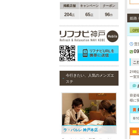
オ
掲載店舗
キャンペーン
クーポン
204
65
96
店
店
件
姫路 
OP
営
09
こ
21時
今行きたい、人気のメンズエ
ー室完
ステ
容姿
様に
8/1
ラ・パルレ 神戸本店