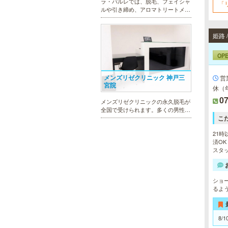
ラ・パルレでは、脱毛、フェイシャ
「
ルや引き締め、アロマトリートメン
ト、本格的なダイエットコース等、
幅広いメニューでお客様の美を応
援。初めてで不安という方には、初
姫路 
回限定体験コースも多数取り揃えて
おります。
OP
メンズリゼクリニック 神戸三
営
宮院
休（
07
メンズリゼクリニックの永久脱毛が
全国で受けられます。多くの男性患
者様にご支持頂き、新宿1院から始
こ
まったメンズリゼクリニックが、現
21時
在では提携院含め全国10院を展開す
済OK
るクリニックになりました。
スタッ
ショ
MEN’S TBC ミント神戸三宮店
るよ
メンズTBCは、ヒゲ脱毛やからだ脱
毛、ボディ引き締め、フェイシャル
8/1
等、清潔感を保ちたい方や、お手入
れを楽に済ませたい方を全力でサポ