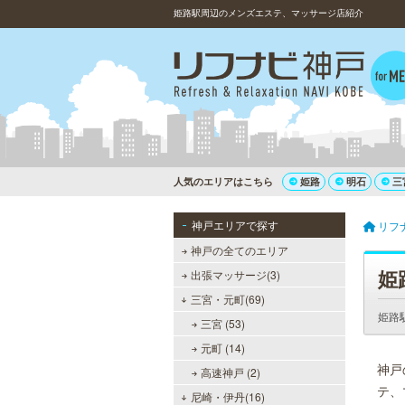
姫路駅周辺のメンズエステ、マッサージ店紹介
人気のエリアはこちら
姫路
明石
三
神戸エリアで探す
リフ
神戸の全てのエリア
姫
出張マッサージ(3)
三宮・元町(69)
姫路
三宮 (53)
元町 (14)
神戸
高速神戸 (2)
テ、
尼崎・伊丹(16)