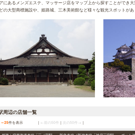
アにあるメンズエステ、マッサージ店をマップ上から探すことができ大
どの大型商標施設や、姫路城、三木美術館など様々な観光スポットがあ
駅周辺の店舗一覧
1～25
件を表示
｜
←前の50件
｜
次の50件→
｜