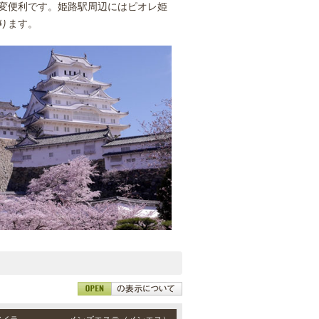
変便利です。姫路駅周辺にはピオレ姫
ります。
三宮・姫路 / JR東海道本線「三ノ宮駅」・阪急各線／阪神本線「神戸三宮駅」・ポートアイランド線「三宮駅」・地下鉄各線「三宮駅」より徒歩6分・山陽本線「山陽姫路駅」より徒歩6分、JR各線「姫路駅」より徒歩10分
メンズエステ（メンエス）