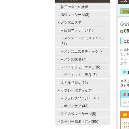
神戸の全ての業種
OP
出張マッサージ(3)
メンズエステ
営
店舗マッサージ (1)
08
メンズエステ（メンエス）
こ
(61)
21時
メンズエステティック (7)
引 /
メンズ脱毛 (7)
ャワー
名可
フェイシャルエステ (5)
ダイエット・痩身 (5)
当店は
ネイルサロン(12)
選セ
リフレ・ボディケア
リフレクソロジー (40)
8/1
ボディケア (43)
タイ古式マッサージ(8)
スーパー銭湯・スパ(65)
90
5