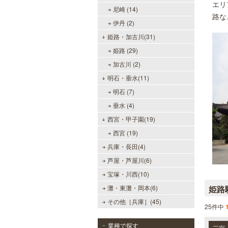
エリ
尼崎 (14)
路な
伊丹 (2)
姫路・加古川(31)
姫路 (29)
加古川 (2)
明石・垂水(11)
明石 (7)
垂水 (4)
西宮・甲子園(19)
西宮 (19)
兵庫・長田(4)
芦屋・芦屋川(6)
宝塚・川西(10)
灘・東灘・岡本(6)
姫路
その他［兵庫］(45)
25件中
業種で探す