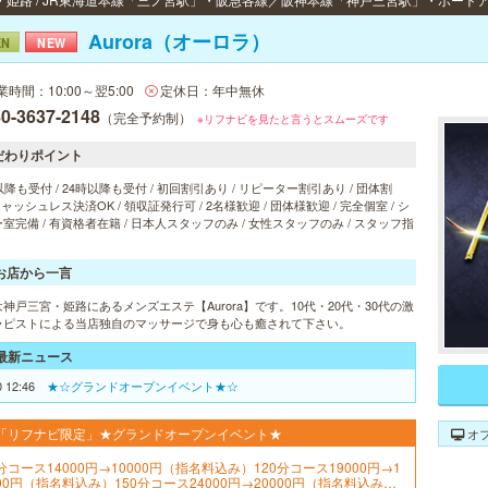
Aurora（オーロラ）
EN
NEW
業時間：10:00～翌5:00
定休日：年中無休
0-3637-2148
（完全予約制）
※リフナビを見たと言うとスムーズです
だわりポイント
以降も受付 / 24時以降も受付 / 初回割引あり / リピーター割引あり / 団体割
 キャッシュレス決済OK / 領収証発行可 / 2名様歓迎 / 団体様歓迎 / 完全個室 / シ
室完備 / 有資格者在籍 / 日本人スタッフのみ / 女性スタッフのみ / スタッフ指
お店から一言
神戸三宮・姫路にあるメンズエステ【Aurora】です。10代・20代・30代の激
ラピストによる当店独自のマッサージで身も心も癒されて下さい。
最新ニュース
0 12:46
★☆グランドオープンイベント★☆
「リフナビ限定」★グランドオープンイベント★
オ
分コース14000円→10000円（指名料込み）120分コース19000円→1
000円（指名料込み）150分コース24000円→20000円（指名料込み）