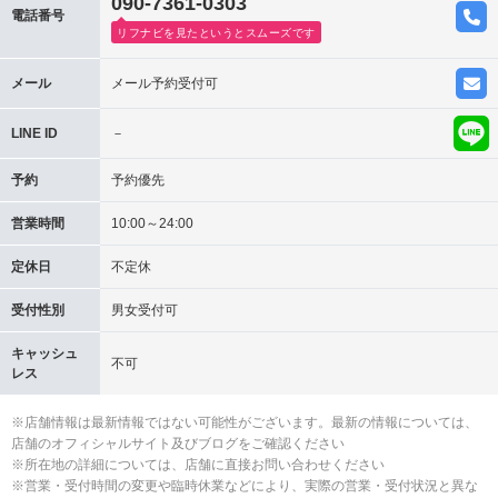
090-7361-0303
電話番号
リフナビを見たというとスムーズです
メール
メール予約受付可
LINE ID
－
予約
予約優先
営業時間
10:00～24:00
定休日
不定休
受付性別
男女受付可
キャッシュ
不可
レス
※店舗情報は最新情報ではない可能性がございます。最新の情報については、
店舗のオフィシャルサイト及びブログをご確認ください
※所在地の詳細については、店舗に直接お問い合わせください
※営業・受付時間の変更や臨時休業などにより、実際の営業・受付状況と異な