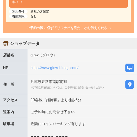
料！！
利用条件
新規の方限定
有効期限
なし
ご予約の際に必ず「リフナビを見た」とお伝えください
ショップデータ
店舗名
glow（グロウ）
HP
https://www.glow-himeji.com/
兵庫県姫路市南駅前町
住 所
※詳細な所在地については、ご予約時にお問い合わせください
アクセス
JR各線「姫路駅」より徒歩5分
道案内
ご予約時にお問合せ下さい
駐車場
近隣にコインパーキング有ります