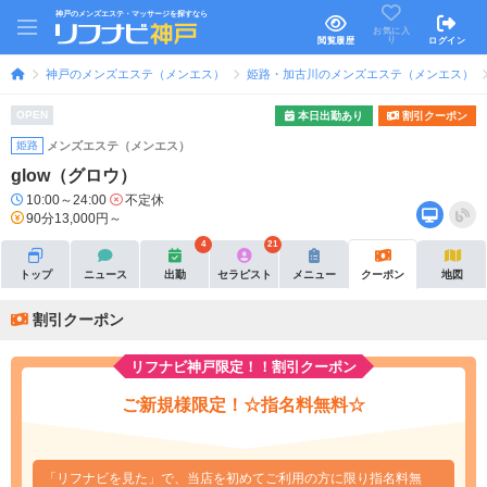
神戸のメンズエステ・マッサージを探すなら
お気に入
り
閲覧履歴
ログイン
神戸のメンズエステ（メンエス）
姫路・加古川のメンズエステ（メンエス）
OPEN
本日出勤あり
割引クーポン
姫路
メンズエステ（メンエス）
glow（グロウ）
10:00～24:00
不定休
90分13,000円～
4
21
トップ
ニュース
出勤
セラピスト
メニュー
クーポン
地図
割引クーポン
リフナビ神戸限定！！割引クーポン
ご新規様限定！☆指名料無料☆
「リフナビを見た」で、当店を初めてご利用の方に限り指名料無