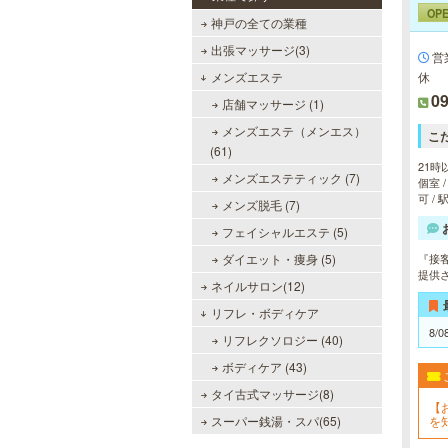
OP
神戸の全ての業種
出張マッサージ(3)
営
メンズエステ
休
09
店舗マッサージ (1)
メンズエステ（メンエス）
こ
(61)
21時
メンズエステティック (7)
個室 
可 /
メンズ脱毛 (7)
フェイシャルエステ (5)
ダイエット・痩身 (5)
『接
提供
ネイルサロン(12)
リフレ・ボディケア
8/0
リフレクソロジー (40)
ボディケア (43)
タイ古式マッサージ(8)
【
スーパー銭湯・スパ(65)
を