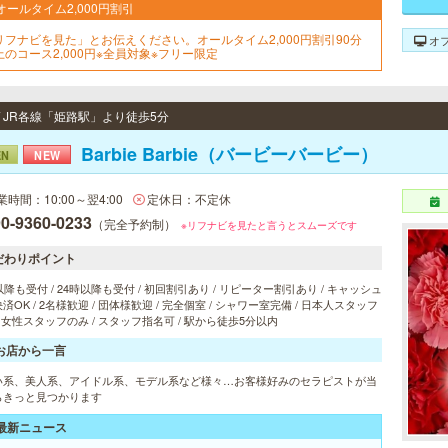
オールタイム2,000円割引
リフナビを見た」とお伝えください。オールタイム2,000円割引90分
オ
上のコース2,000円※全員対象※フリー限定
/ JR各線「姫路駅」より徒歩5分
Barbie Barbie（バービーバービー）
EN
NEW
業時間：10:00～翌4:00
定休日：不定休
0-9360-0233
（完全予約制）
※リフナビを見たと言うとスムーズです
だわりポイント
以降も受付 / 24時以降も受付 / 初回割引あり / リピーター割引あり / キャッシュ
済OK / 2名様歓迎 / 団体様歓迎 / 完全個室 / シャワー室完備 / 日本人スタッフ
/ 女性スタッフのみ / スタッフ指名可 / 駅から徒歩5分以内
お店から一言
い系、美人系、アイドル系、モデル系など様々…お客様好みのセラピストが当
らきっと見つかります
最新ニュース