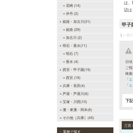
は、
尼崎 (14)
辺は
伊丹 (2)
姫路・加古川(31)
甲子
姫路 (29)
｜
←前の
加古川 (2)
明石・垂水(11)
明石 (7)
垂水 (4)
日頃
ご指
西宮・甲子園(19)
検索
西宮 (19)
「
エ
「
エ
兵庫・長田(4)
芦屋・芦屋川(6)
下
宝塚・川西(10)
灘・東灘・岡本(6)
その他［兵庫］(45)
業種で探す