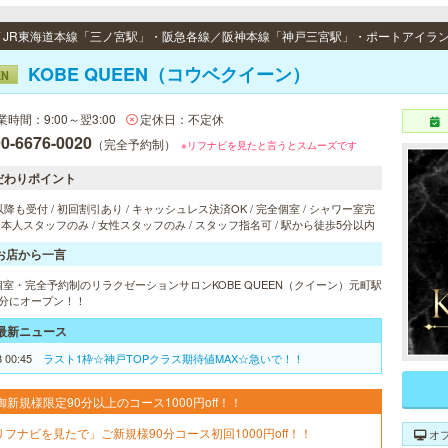
KOBE QUEEN（コウベクイーン）
EN
業時間：9:00～翌3:00
定休日：不定休
0-6676-0020
（完全予約制）
※リフナビを見たと言うとスムーズです
だわりポイント
以降も受付 / 初回割引あり / キャッシュレス決済OK / 完全個室 / シャワー室完
 日本人スタッフのみ / 女性スタッフのみ / スタッフ指名可 / 駅から徒歩5分以内
お店から一言
個室・完全予約制のリラクゼーションサロンKOBE QUEEN（クイーン）元町駅
1分にオープン！！
最新ニュース
8 00:45
ラスト1枠☆神戸TOPクラス期待値MAX☆急いで！！
御新規様限定90分以上のコース1000円off！！
リフナビを見たで」ご新規様90分コース初回1000円off！！
オ