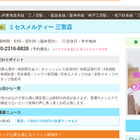
ミセスメルティー 三宮店
EN
業時間：9:00～翌5:00（最終受付）
定休日：年中無休
0-2316-8828
（予約優先）
※リフナビを見たと言うとスムーズです
だわりポイント
以降も受付 / 初回割引あり / キャッシュレス決済OK / 領収証発行可 / 2名様歓
 団体様歓迎 / 完全個室 / シャワー室完備 / 日本人スタッフのみ / 女性スタッフの
 スタッフ指名可
お店から一言
女性のみなので安心感と満足度には絶対の自信があります。普通のメンエスで
然物足りないという皆様の声に真っ直ぐお応え致します。
最新ニュース
8 00:43
『夏割』で85分11000円の快適マッサを♪
リッチな夏を感じるイベント開催中！
オ