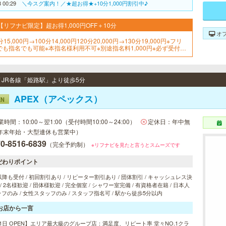
8 00:29
＼今スグ案内！／★超お得★+10分1,000円割引中♪
【リフナビ限定】超お得1,000円OFF＋10分
オ
分15,000円→100分14,000円120分20,000円→130分19,000円※フリ
でも指名でも可能※本指名様利用不可※別途指名料1,000円※必ず受付時
イベントの旨をお申し付けください
/ JR各線「姫路駅」より徒歩5分
APEX（アペックス）
EN
業時間：10:00～翌1:00（受付時間10:00～24:00）
定休日：年中無
年末年始・大型連休も営業中）
0-8516-6839
（完全予約制）
※リフナビを見たと言うとスムーズです
だわりポイント
以降も受付 / 初回割引あり / リピーター割引あり / 団体割引 / キャッシュレス決
 / 2名様歓迎 / 団体様歓迎 / 完全個室 / シャワー室完備 / 有資格者在籍 / 日本人
フのみ / 女性スタッフのみ / スタッフ指名可 / 駅から徒歩5分以内
お店から一言
1日 OPEN】エリア最大級のグループ店：満足度、リピート率 堂々NO.1クラ