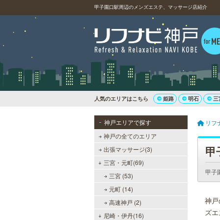
甲子園口駅周辺のメンズエステ、マッサージ店紹介
人気のエリアはこちら
姫路
明石
三
神戸エリアで探す
リフ
神戸の全てのエリア
甲
出張マッサージ(3)
三宮・元町(69)
甲子
三宮 (53)
元町 (14)
神戸
高速神戸 (2)
ズエ
尼崎・伊丹(16)