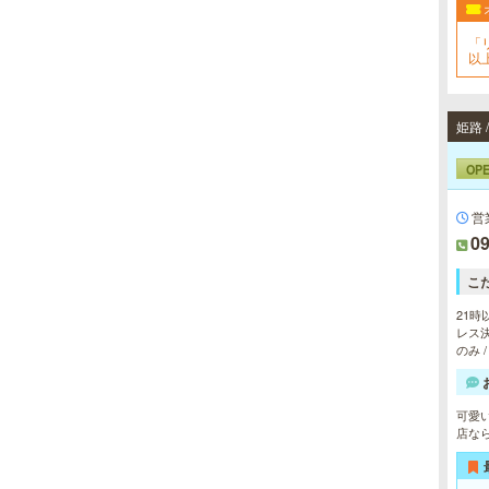
「
以
姫路 
OP
営
09
こ
21時
レス決
のみ 
可愛
店な