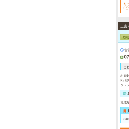
リ
ート致します。各種体験コースもご
0分
用意し、お待ちしております。
OP
営
07
こ
21時
K /
タッフ
地域
8/0