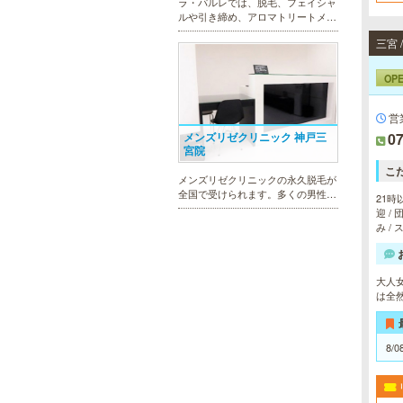
ラ・パルレでは、脱毛、フェイシャ
ルや引き締め、アロマトリートメン
ト、本格的なダイエットコース等、
幅広いメニューでお客様の美を応
援。初めてで不安という方には、初
回限定体験コースも多数取り揃えて
OP
おります。
営
07
メンズリゼクリニック 神戸三
宮院
こ
メンズリゼクリニックの永久脱毛が
全国で受けられます。多くの男性患
21時
者様にご支持頂き、新宿1院から始
迎 /
まったメンズリゼクリニックが、現
み /
在では提携院含め全国10院を展開す
るクリニックになりました。
大人
は全
MEN’S TBC ミント神戸三宮店
8/0
メンズTBCは、ヒゲ脱毛やからだ脱
毛、ボディ引き締め、フェイシャル
等、清潔感を保ちたい方や、お手入
れを楽に済ませたい方を全力でサポ