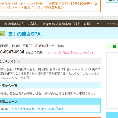
ッチな夏を感じるイベント開催中！合言葉『夏割』85分11000円・12
15000円※ネット指名+1000円 ※本指名対象外
ぼくの彼女SPA
EN
業時間：10:00～翌5:00
定休日：年中無休
0-6947-6934
（完全予約制）
※リフナビを見たと言うとスムーズです
だわりポイント
以降も受付 / 24時以降も受付 / 初回割引あり / 団体割引 / キャッシュレス決済O
 領収証発行可 / 2名様歓迎 / 団体様歓迎 / 完全個室 / 日本人スタッフのみ / 女性ス
のみ / スタッフ指名可
お店から一言
最高峰の美女は貴方の理想の彼女、是非夢のようなお時間をご堪能ください
最新ニュース
8 00:33
どきどき美女多数！全コース2000円割！