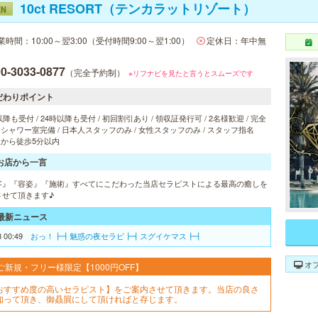
10ct RESORT（テンカラットリゾート）
EN
業時間：10:00～翌3:00（受付時間9:00～翌1:00）
定休日：年中無
0-3033-0877
（完全予約制）
※リフナビを見たと言うとスムーズです
だわりポイント
以降も受付 / 24時以降も受付 / 初回割引あり / 領収証発行可 / 2名様歓迎 / 完全
/ シャワー室完備 / 日本人スタッフのみ / 女性スタッフのみ / スタッフ指名
 駅から徒歩5分以内
お店から一言
客』『容姿』『施術』すべてにこだわった当店セラピストによる最高の癒しを
させて頂きます♪
最新ニュース
8 00:49
おっ！┣┫魅惑の夜セラピ┣┫スグイケマス┣┫
オ
ご新規・フリー様限定【1000円OFF】
おすすめ度の高いセラピスト】をご案内させて頂きます。当店の良さ
知って頂き、御贔屓にして頂ければと存じます。