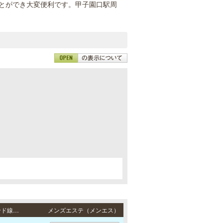
とができ大変便利です。甲子園口駅周
。
。
三宮 / JR東海道本線「三ノ宮駅」・阪急各線／阪神本線「神戸三宮駅」・ポートアイランド線「三宮駅」・地下鉄各線「三宮駅」より徒歩3分
メンズエステ（メンエス）