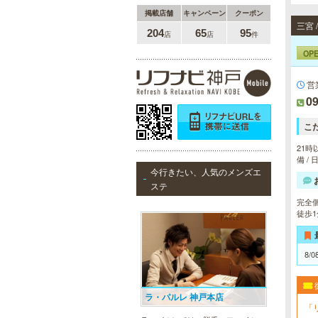
掲載店舗
キャンペーン
クーポン
204
65
95
店
店
件
OP
営
09
こ
21時
備 /
今行きたい、人気のメンズエ
ステ
完全
徒歩
8/0
ラ・パルレ 神戸本店
「