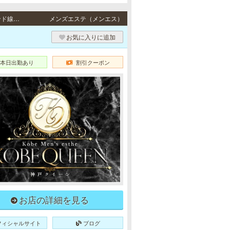
三宮 / JR東海道本線「三ノ宮駅」・阪急各線／阪神本線「神戸三宮駅」・ポートアイランド線「三宮駅」・地下鉄各線「三宮駅」より徒歩5分
メンズエステ（メンエス）
お気に入りに追加
本日出勤あり
割引クーポン
お店の詳細を見る
フィシャルサイト
ブログ