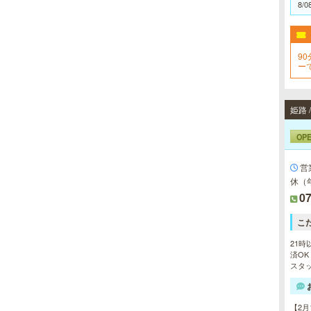
8/0
90
ー
に
姫路 
OP
営
休（
07
こ
21時
済OK
スタッ
【2月