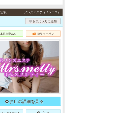
三宮 / JR東海道本線「三ノ宮駅」・阪急各線／阪神本線「神戸三宮駅」・地下鉄各線「三宮駅」より徒歩6分
メンズエステ（メンエス）
お気に入りに追加
本日出勤あり
割引クーポン
お店の詳細を見る
フィシャルサイト
ブログ