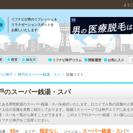
）
よう
リフナビが男のリフレッシュ＆
リラクゼーションスポットを
お探しいたします
宮
西宮
加古川
リフナビ神戸コラム
閲覧履歴
お気に入り
ナビ神戸
神戸のスーパー銭湯・スパ
店舗リスト
戸のスーパー銭湯・スパ
にある男性歓迎のスーパー銭湯・スパを紹介いたします。口コミで人気の店舗や人
グ上位の店舗を多数ご紹介しております。店鋪リストページでは神戸エリアにある
湯・スパを一覧から探すことができます。 このエリアのスーパー銭湯・スパ探しに
リフナビ神戸をご活用ください。
65
指定なし
スーパー銭湯・スパ
結果：
件
エリア：
ジャンル：