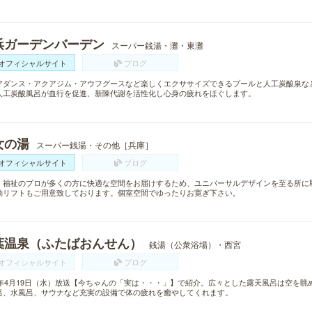
浜ガーデンバーデン
スーパー銭湯・灘・東灘
オフィシャルサイト
ブログ
アダンス・アクアジム・アウフグースなど楽しくエクササイズできるプールと人工炭酸泉な
人工炭酸風呂が血行を促進、新陳代謝を活性化し心身の疲れをほぐします。
女の湯
スーパー銭湯・その他［兵庫］
オフィシャルサイト
ブログ
・福祉のプロが多くの方に快適な空間をお届けするため、ユニバーサルデザインを至る所に
動リフトもご用意致しております。個室空間でゆったりお寛ぎ下さい。
葉温泉（ふたばおんせん）
銭湯（公衆浴場）・西宮
オフィシャルサイト
ブログ
17年4月19日（水）放送【今ちゃんの「実は・・・」】で紹介。広々とした露天風呂は空を
呂、水風呂、サウナなど充実の設備で体の疲れを癒やしてくれます。