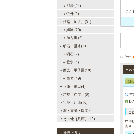
尼崎 (14)
こだ
伊丹 (2)
姫路・加古川(31)
姫路 (29)
加古川 (2)
明石・垂水(11)
明石 (7)
65件中
垂水 (4)
西宮・甲子園(19)
西宮 (19)
OP
兵庫・長田(4)
芦屋・芦屋川(6)
営
07
宝塚・川西(10)
灘・東灘・岡本(6)
こ
その他［兵庫］(45)
21時
あり
業種で探す