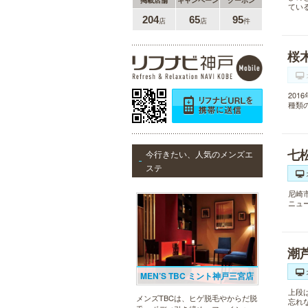
掲載店舗
キャンペーン
クーポン
てい
204
65
95
店
店
件
桜
20
種類
七
今行きたい、人気のメンズエ
ステ
尼崎
ニュ
潮
MEN’S TBC ミント神戸三宮店
上段
メンズTBCは、ヒゲ脱毛やからだ脱
忘れ