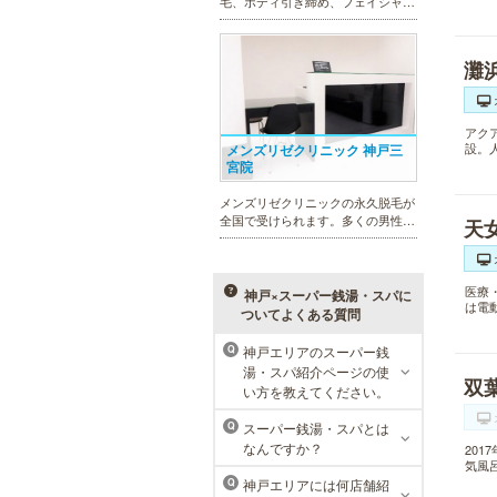
毛、ボディ引き締め、フェイシャル
等、清潔感を保ちたい方や、お手入
れを楽に済ませたい方を全力でサポ
ート致します。各種体験コースもご
灘
用意し、お待ちしております。
アク
設。
メンズリゼクリニック 神戸三
宮院
メンズリゼクリニックの永久脱毛が
全国で受けられます。多くの男性患
天
者様にご支持頂き、新宿1院から始
まったメンズリゼクリニックが、現
在では提携院含め全国10院を展開す
るクリニックになりました。
医療
神戸×スーパー銭湯・スパに
は電
ついてよくある質問
神戸エリアのスーパー銭
Q
湯・スパ紹介ページの使
双
ラ・パルレ 神戸本店
い方を教えてください。
ラ・パルレでは、脱毛、フェイシャ
スーパー銭湯・スパとは
Q
ルや引き締め、アロマトリートメン
なんですか？
20
ト、本格的なダイエットコース等、
気風
幅広いメニューでお客様の美を応
神戸エリアには何店舗紹
Q
援。初めてで不安という方には、初