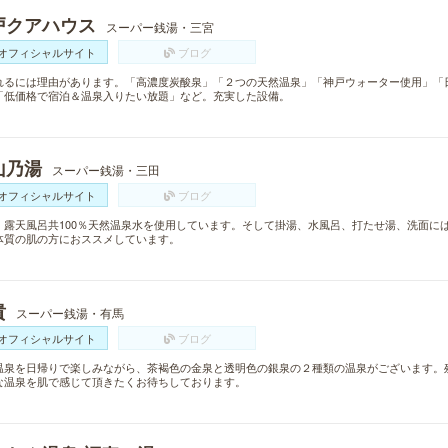
戸クアハウス
スーパー銭湯・三宮
オフィシャルサイト
ブログ
れるには理由があります。「高濃度炭酸泉」「２つの天然温泉」「神戸ウォーター使用」「
「低価格で宿泊＆温泉入りたい放題」など。充実した設備。
山乃湯
スーパー銭湯・三田
オフィシャルサイト
ブログ
・露天風呂共100％天然温泉水を使用しています。そして掛湯、水風呂、打たせ湯、洗面に
体質の肌の方におススメしています。
貴
スーパー銭湯・有馬
オフィシャルサイト
ブログ
温泉を日帰りで楽しみながら、茶褐色の金泉と透明色の銀泉の２種類の温泉がございます。
な温泉を肌で感じて頂きたくお待ちしております。