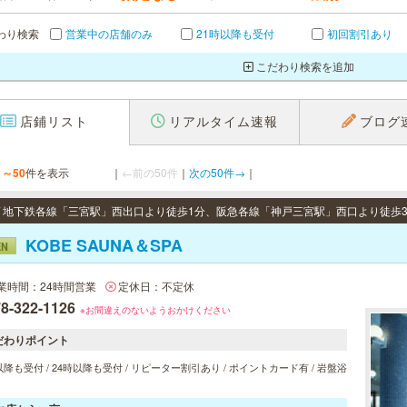
わり検索
営業中の店舗のみ
21時以降も受付
初回割引あり
こだわり検索を追加
店鋪リスト
リアルタイム速報
ブログ
1～50
件を表示
｜
←前の50件
｜
次の50件→
｜
KOBE SAUNA＆SPA
EN
業時間：24時間営業
定休日：不定休
8-322-1126
※お間違えのないようおかけください
だわりポイント
以降も受付 / 24時以降も受付 / リピーター割引あり / ポイントカード有 / 岩盤浴