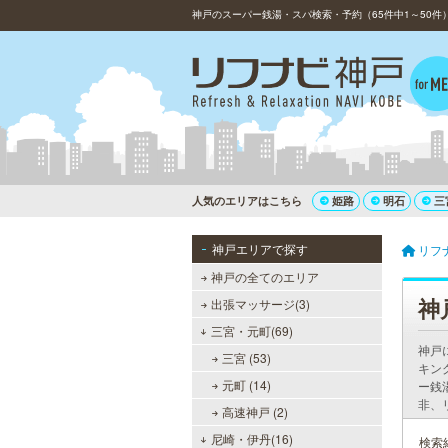
神戸のスーパー銭湯・スパ検索・予約（65件中1～50件
人気のエリアはこちら
姫路
明石
三
神戸エリアで探す
リフ
神戸の全てのエリア
神
出張マッサージ(3)
三宮・元町(69)
神戸
三宮 (53)
キン
元町 (14)
ー銭
非、
高速神戸 (2)
尼崎・伊丹(16)
検索