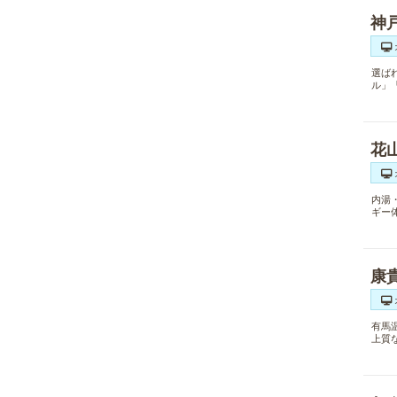
神
選ば
ル」
花
内湯
ギー
康
有馬
上質