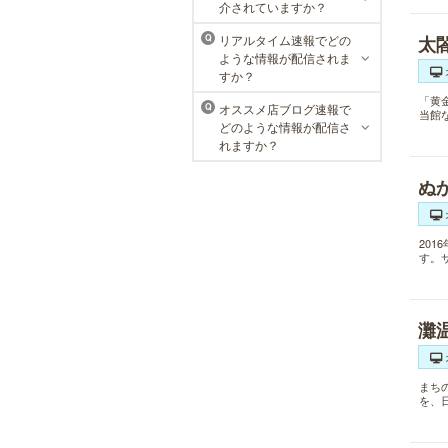
介されていますか？
回限定体験コースも多数取り揃えて
おります。
リアルタイム速報でどの
太
Q
ような情報が配信されま
すか？
「黄
オススメ店ブログ速報で
Q
当館
どのような情報が配信さ
れますか？
ぬ
20
す。
灘
まち
を、