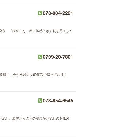
078-904-2291
金泉」「銀泉」を一度に体感できる贅を尽くした
0799-20-7801
で発酵し、ぬか風呂内を60度程で保っておりま
078-854-6545
け流し。炭酸たっぷりの源泉かけ流しのお風呂