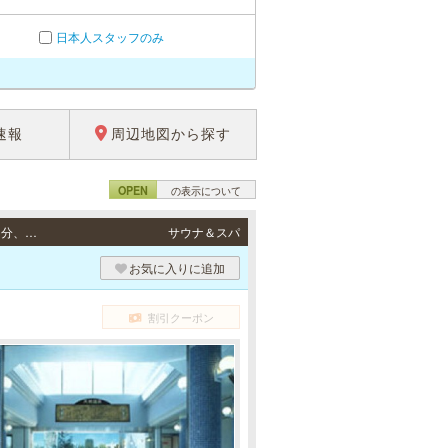
日本人スタッフのみ
速報
周辺地図から探す
OPEN
の表示について
三宮 / 地下鉄各線「三宮駅」西出口より徒歩1分、阪急各線「神戸三宮駅」西口より徒歩3分、JR東海道本線「三ノ宮駅」西口出口より徒歩5分
サウナ＆スパ
お気に入りに追加
割引クーポン