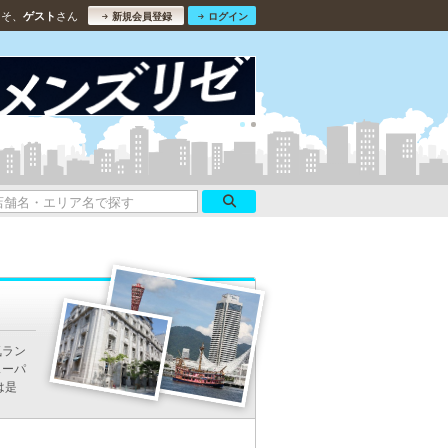
こそ、
さん
ゲスト
新規会員登録
ログイン
気ラン
スーパ
は是