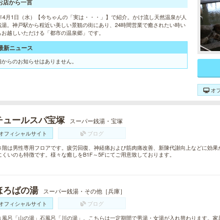
お店から一言
20年4月1日（水）【今ちゃんの「実は・・・」】で紹介。かけ流し天然温泉が人
銭湯。神戸駅から程近い美しい景観の街にあり、24時間営業で癒されたい時い
もお越しいただける「都市の温泉郷」です。
最新ニュース
舗からのお知らせはありません。
オ
チュールスパ宝塚
スーパー銭湯・宝塚
オフィシャルサイト
ブログ
３階は男性専用フロアです。疲労回復、神経痛および筋肉痛改善、新陳代謝向上などに効果
にくいのも特徴です。様々な癒しをB1F～5Fにてご用意致しております。
ほろばの湯
スーパー銭湯・その他［兵庫］
オフィシャルサイト
ブログ
き風呂「山の湯」石風呂「川の湯」。こちらは一定期間で男湯・女湯が入れ替わります。家