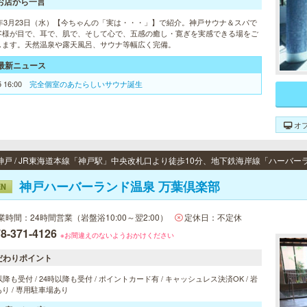
お店から一言
16年3月23日（水）【今ちゃんの「実は・・・」】で紹介。神戸サウナ＆スパで
客様が目で、耳で、肌で、そして心で、五感の癒し・寛ぎを実感できる場をご
します。天然温泉や露天風呂、サウナ等幅広く完備。
最新ニュース
5 16:00
完全個室のあたらしいサウナ誕生
オ
神戸ハーバーランド温泉 万葉倶楽部
EN
業時間：24時間営業（岩盤浴10:00～翌2:00）
定休日：不定休
8-371-4126
※お間違えのないようおかけください
だわりポイント
以降も受付 / 24時以降も受付 / ポイントカード有 / キャッシュレス決済OK / 岩
り / 専用駐車場あり