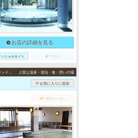
お店の詳細を見る
フィシャルサイト
ブログ
高速神戸 / JR東海道本線「神戸駅」中央改札口より徒歩10分、地下鉄海岸線「ハーバーランド駅」より徒歩8分、JR東海道本線「三ノ宮駅」西口改札南側より無料シャトルバス
上質な温泉・宿泊・食・憩いの場
お気に入りに追加
割引クーポン