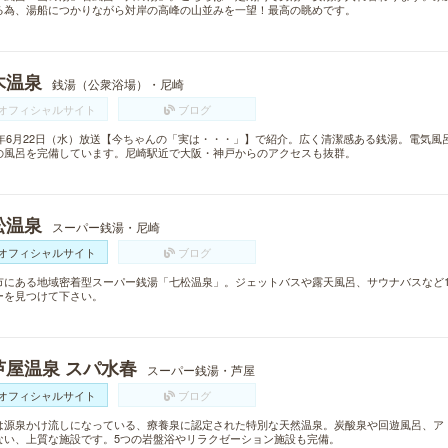
る為、湯船につかりながら対岸の高峰の山並みを一望！最高の眺めです。
木温泉
銭湯（公衆浴場）・尼崎
オフィシャルサイト
ブログ
16年6月22日（水）放送【今ちゃんの「実は・・・」】で紹介。広く清潔感ある銭湯。電気
の風呂を完備しています。尼崎駅近で大阪・神戸からのアクセスも抜群。
松温泉
スーパー銭湯・尼崎
オフィシャルサイト
ブログ
市にある地域密着型スーパー銭湯「七松温泉」。ジェットバスや露天風呂、サウナバスなど1
ーを見つけて下さい。
芦屋温泉 スパ水春
スーパー銭湯・芦屋
オフィシャルサイト
ブログ
は源泉かけ流しになっている、療養泉に認定された特別な天然温泉。炭酸泉や回遊風呂、ア
ない、上質な施設です。5つの岩盤浴やリラクゼーション施設も完備。