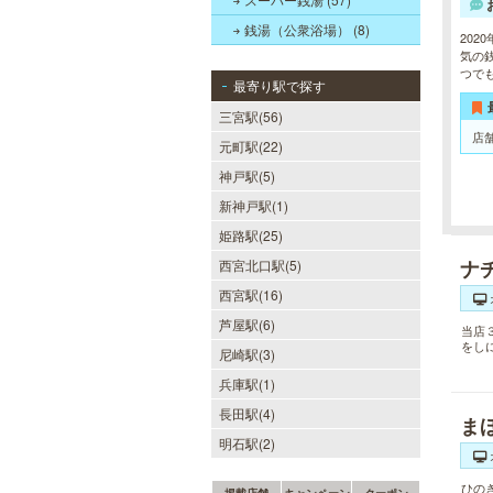
銭湯（公衆浴場） (8)
20
気の
つで
最寄り駅で探す
三宮駅(56)
店
元町駅(22)
神戸駅(5)
新神戸駅(1)
姫路駅(25)
ナ
西宮北口駅(5)
西宮駅(16)
芦屋駅(6)
当店
をし
尼崎駅(3)
兵庫駅(1)
長田駅(4)
ま
明石駅(2)
ひの