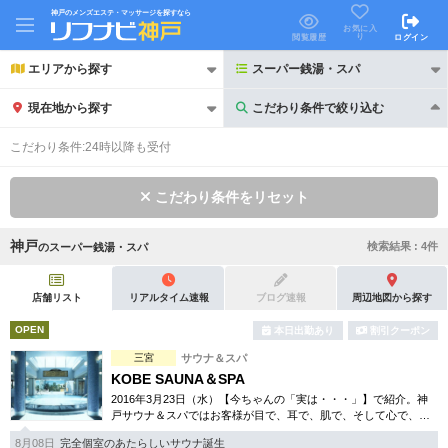
神戸のメンズエステ・マッサージを探すなら
お気に入
り
閲覧履歴
ログイン
エリアから探す
スーパー銭湯・スパ
現在地から探す
こだわり条件で絞り込む
こだわり条件で絞り込む
こだわり条件:
24時以降も受付
こだわり条件をリセット
神戸
検索結果 :
4
件
の
スーパー銭湯・スパ
21時以降も受付
24時以降も受付
初回割引あり
リピーター割引あり
店舗リスト
リアルタイム速報
ブログ速報
周辺地図から探す
OPEN
本日出勤あり
割引クーポン
団体割引
ポイントカード有
三宮
サウナ＆スパ
キャッシュレス決済OK
領収証発行可
KOBE SAUNA＆SPA
2016年3月23日（水）【今ちゃんの「実は・・・」】で紹介。神
2名様歓迎
団体様歓迎
戸サウナ＆スパではお客様が目で、耳で、肌で、そして心で、五
感の癒し・寛ぎを実感できる場をご提供します。天然温泉や露天
8月08日
完全個室のあたらしいサウナ誕生
風呂、サウナ等幅広く完備。