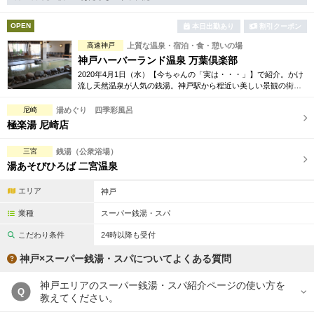
完全個室
半個室あり
OPEN
本日出勤あり
割引クーポン
ペアルームあり
シャワー室完備
高速神戸
上質な温泉・宿泊・食・憩いの場
フットバスあり
岩盤浴あり
神戸ハーバーランド温泉 万葉倶楽部
2020年4月1日（水）【今ちゃんの「実は・・・」】で紹介。かけ
専用駐車場あり
流し天然温泉が人気の銭湯。神戸駅から程近い美しい景観の街に
有資格者在籍
あり、24時間営業で癒されたい時いつでもお越しいただける「都
市の温泉郷」です。
尼崎
湯めぐり 四季彩風呂
日本人スタッフのみ
女性スタッフのみ
極楽湯 尼崎店
スタッフ指名可
Ｗセラピスト
三宮
銭湯（公衆浴場）
湯あそびひろば 二宮温泉
駅から徒歩5分以内
エリア
神戸
こだわり条件を変更
業種
スーパー銭湯・スパ
こだわり条件
24時以降も受付
閉じる
神戸×スーパー銭湯・スパについてよくある質問
神戸エリアのスーパー銭湯・スパ紹介ページの使い方を
Q
教えてください。