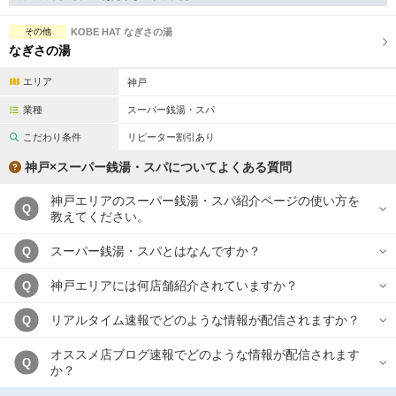
完全個室
半個室あり
その他
KOBE HAT なぎさの湯
ペアルームあり
シャワー室完備
なぎさの湯
フットバスあり
岩盤浴あり
エリア
神戸
専用駐車場あり
有資格者在籍
業種
スーパー銭湯・スパ
こだわり条件
リピーター割引あり
日本人スタッフのみ
女性スタッフのみ
神戸×スーパー銭湯・スパについてよくある質問
スタッフ指名可
Ｗセラピスト
神戸エリアのスーパー銭湯・スパ紹介ページの使い方を
Q
駅から徒歩5分以内
教えてください。
スーパー銭湯・スパとはなんですか？
Q
こだわり条件を変更
神戸エリアには何店舗紹介されていますか？
Q
閉じる
リアルタイム速報でどのような情報が配信されますか？
Q
オススメ店ブログ速報でどのような情報が配信されます
Q
か？