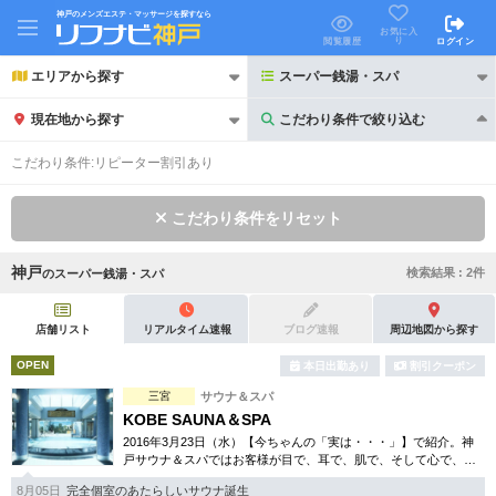
神戸のメンズエステ・マッサージを探すなら
お気に入
り
閲覧履歴
ログイン
エリアから探す
スーパー銭湯・スパ
現在地から探す
こだわり条件で絞り込む
こだわり条件で絞り込む
こだわり条件:
リピーター割引あり
こだわり条件をリセット
神戸
検索結果 :
2
件
の
スーパー銭湯・スパ
21時以降も受付
24時以降も受付
初回割引あり
リピーター割引あり
店舗リスト
リアルタイム速報
ブログ速報
周辺地図から探す
OPEN
本日出勤あり
割引クーポン
団体割引
ポイントカード有
三宮
サウナ＆スパ
キャッシュレス決済OK
領収証発行可
KOBE SAUNA＆SPA
2016年3月23日（水）【今ちゃんの「実は・・・」】で紹介。神
2名様歓迎
団体様歓迎
戸サウナ＆スパではお客様が目で、耳で、肌で、そして心で、五
感の癒し・寛ぎを実感できる場をご提供します。天然温泉や露天
8月05日
完全個室のあたらしいサウナ誕生
風呂、サウナ等幅広く完備。