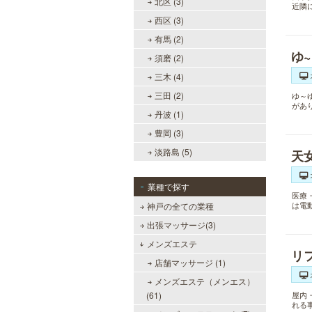
北区 (3)
近隣
西区 (3)
有馬 (2)
ゆ
須磨 (2)
三木 (4)
三田 (2)
ゆ～
があ
丹波 (1)
豊岡 (3)
淡路島 (5)
天
業種で探す
医療
は電
神戸の全ての業種
出張マッサージ(3)
メンズエステ
リ
店舗マッサージ (1)
メンズエステ（メンエス）
(61)
屋内
れる