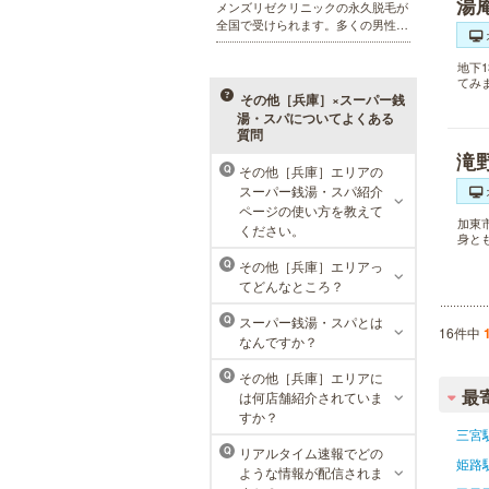
湯
メンズリゼクリニックの永久脱毛が
全国で受けられます。多くの男性患
者様にご支持頂き、新宿1院から始
まったメンズリゼクリニックが、現
地下
在では提携院含め全国10院を展開す
てみ
るクリニックになりました。
その他［兵庫］×スーパー銭
湯・スパについてよくある
質問
滝
その他［兵庫］エリアの
Q
MEN’S TBC ミント神戸三宮店
スーパー銭湯・スパ紹介
ページの使い方を教えて
メンズTBCは、ヒゲ脱毛やからだ脱
加東
ください。
身と
毛、ボディ引き締め、フェイシャル
等、清潔感を保ちたい方や、お手入
その他［兵庫］エリアっ
Q
れを楽に済ませたい方を全力でサポ
てどんなところ？
ート致します。各種体験コースもご
用意し、お待ちしております。
スーパー銭湯・スパとは
Q
16件中
なんですか？
その他［兵庫］エリアに
Q
最
は何店舗紹介されていま
すか？
三宮
リアルタイム速報でどの
Q
姫路
ような情報が配信されま