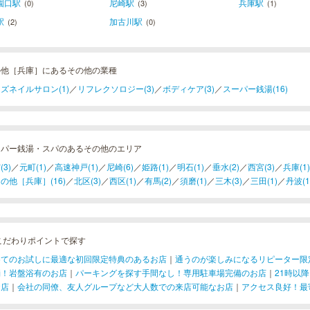
園口駅
尼崎駅
兵庫駅
(0)
(3)
(1)
駅
加古川駅
(2)
(0)
の他［兵庫］にあるその他の業種
ズネイルサロン(1)
／
リフレクソロジー(3)
／
ボディケア(3)
／
スーパー銭湯(16)
ーパー銭湯・スパのあるその他のエリア
(3)
／
元町(1)
／
高速神戸(1)
／
尼崎(6)
／
姫路(1)
／
明石(1)
／
垂水(2)
／
西宮(3)
／
兵庫(1)
の他［兵庫］(16)
／
北区(3)
／
西区(1)
／
有馬(2)
／
須磨(1)
／
三木(3)
／
三田(1)
／
丹波(1
こだわりポイントで探す
めてのお試しに最適な初回限定特典のあるお店
｜
通うのが楽しみになるリピーター限
消！岩盤浴有のお店
｜
パーキングを探す手間なし！専用駐車場完備のお店
｜
21時以
お店
｜
会社の同僚、友人グループなど大人数での来店可能なお店
｜
アクセス良好！最