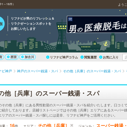
1～16件）
よう
リフナビが男のリフレッシュ＆
リラクゼーションスポットを
お探しいたします
宮
西宮
加古川
リフナビ神戸コラム
閲覧履歴
お気に入り
ナビ神戸
神戸のスーパー銭湯・スパ
その他［兵庫］のスーパー銭湯・スパ
の他［兵庫］のスーパー銭湯・スパ
のその他［兵庫］にある男性歓迎のスーパー銭湯・スパを紹介いたします。口コミ
ご紹介しております。店鋪リストページではその他［兵庫］エリアにあるスーパー
エリアのスーパー銭湯・スパ探しには是非、リフナビ神戸をご活用ください。
16
その他［兵庫］
スーパー銭湯
結果：
件
エリア：
ジャンル：