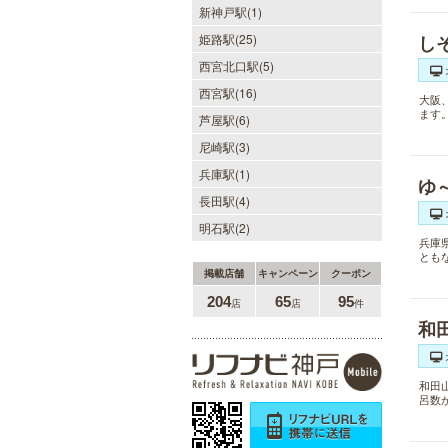
新神戸駅(1)
姫路駅(25)
し
西宮北口駅(5)
西宮駅(16)
大阪
ます
芦屋駅(6)
尼崎駅(3)
兵庫駅(1)
ゆ
長田駅(4)
明石駅(2)
兵庫
とも
掲載店舗
キャンペーン
クーポン
204
65
95
店
店
件
和
和田
呂数