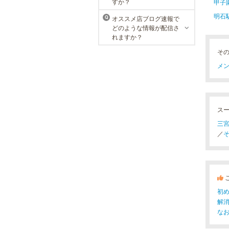
すか？
甲子
明石
オススメ店ブログ速報で
Q
どのような情報が配信さ
れますか？
そ
メン
ス
三宮
／
そ
初
解
な