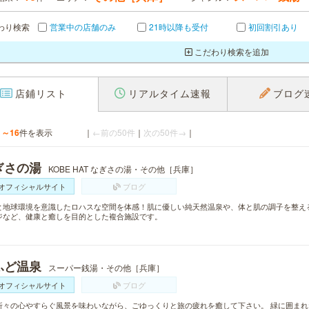
わり検索
営業中の店舗のみ
21時以降も受付
初回割引あり
こだわり検索を追加
店鋪リスト
リアルタイム速報
ブログ
1～16
件を表示
｜
←前の50件
｜
次の50件→
｜
ぎさの湯
KOBE HAT なぎさの湯・その他［兵庫］
オフィシャルサイト
ブログ
と地球環境を意識したロハスな空間を体感！肌に優しい純天然温泉や、体と肌の調子を整え
ジなど、健康と癒しを目的とした複合施設です。
ふど温泉
スーパー銭湯・その他［兵庫］
オフィシャルサイト
ブログ
折々の心やすらぐ風景を味わいながら、ごゆっくりと旅の疲れを癒して下さい。 緑に囲ま