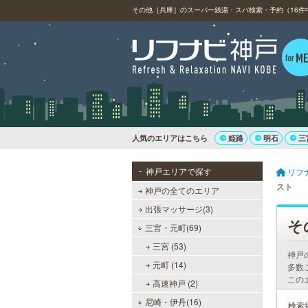
その他［兵庫］のスーパー銭湯・スパ検索・予約（16件中
人気のエリアはこちら
姫路
明石
三
神戸エリアで探す
リフ
スト
神戸の全てのエリア
出張マッサージ(3)
そ
三宮・元町(69)
三宮 (53)
神戸
元町 (14)
多数
この
高速神戸 (2)
尼崎・伊丹(16)
検索