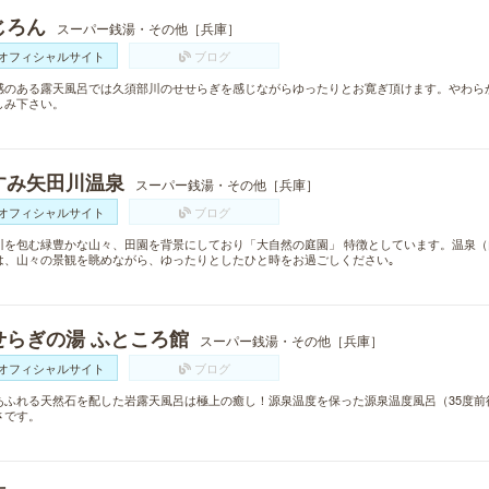
じろん
スーパー銭湯・その他［兵庫］
オフィシャルサイト
ブログ
感のある露天風呂では久須部川のせせらぎを感じながらゆったりとお寛ぎ頂けます。やわら
しみ下さい。
すみ矢田川温泉
スーパー銭湯・その他［兵庫］
オフィシャルサイト
ブログ
川を包む緑豊かな山々、田園を背景にしており「大自然の庭園」 特徴としています。温泉
は、山々の景観を眺めながら、ゆったりとしたひと時をお過ごしください｡
せらぎの湯 ふところ館
スーパー銭湯・その他［兵庫］
オフィシャルサイト
ブログ
あふれる天然石を配した岩露天風呂は極上の癒し！源泉温度を保った源泉温度風呂（35度前
さです。