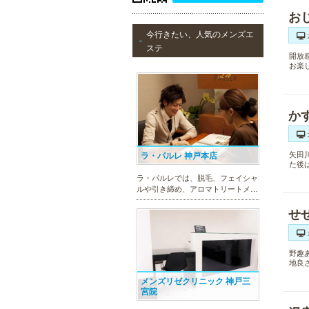
お
今行きたい、人気のメンズエ
ステ
開放
お楽
か
矢田
ラ・パルレ 神戸本店
た後
ラ・パルレでは、脱毛、フェイシャ
ルや引き締め、アロマトリートメン
ト、本格的なダイエットコース等、
せ
幅広いメニューでお客様の美を応
援。初めてで不安という方には、初
回限定体験コースも多数取り揃えて
おります。
野趣
地良
メンズリゼクリニック 神戸三
宮院