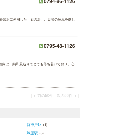
0794-86-1126
岩を贅沢に使用した「石の湯」。日頃の疲れを癒し
0795-48-1126
館内は、純和風造りでとても落ち着いており、心
｜
←前の50件
｜
次の50件→
｜
新神戸駅
(1)
芦屋駅
(6)