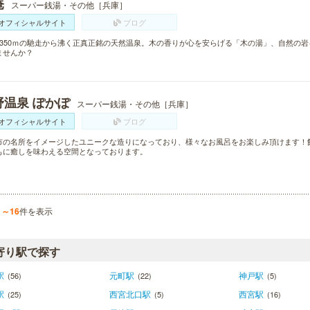
庵
スーパー銭湯・その他［兵庫］
オフィシャルサイト
ブログ
1350ｍの馳走から沸く正真正銘の天然温泉。木の香りが心を安らげる「木の湯」、自然の
ませんか？
野温泉 ぽかぽ
スーパー銭湯・その他［兵庫］
オフィシャルサイト
ブログ
市の名所をイメージしたユニークな造りになっており、様々なお風呂をお楽しみ頂けます！
もに癒しを味わえる空間となっております。
1～16
件を表示
寄り駅で探す
駅
元町駅
神戸駅
(56)
(22)
(5)
駅
西宮北口駅
西宮駅
(25)
(5)
(16)