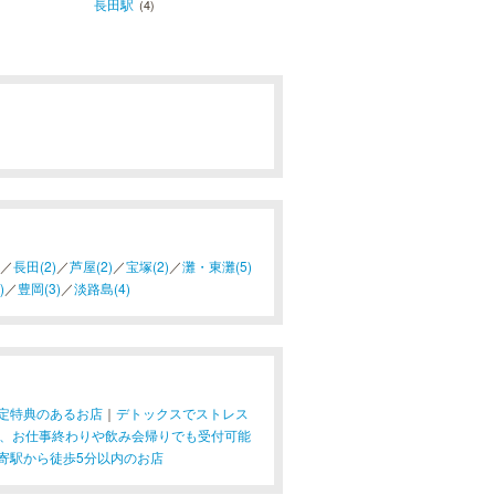
長田駅
(4)
／
長田(2)
／
芦屋(2)
／
宝塚(2)
／
灘・東灘(5)
)
／
豊岡(3)
／
淡路島(4)
定特典のあるお店
｜
デトックスでストレス
降、お仕事終わりや飲み会帰りでも受付可能
寄駅から徒歩5分以内のお店