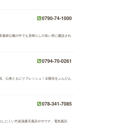
0790-74-1000
原遺跡公園の中でも見晴らしの良い所に建設され
0794-70-0261
肌、心身ともにリフレッシュ！太陽光をふんだん
078-341-7085
冷めしにくい竹炭湯露天風呂やサウナ、電気風呂、