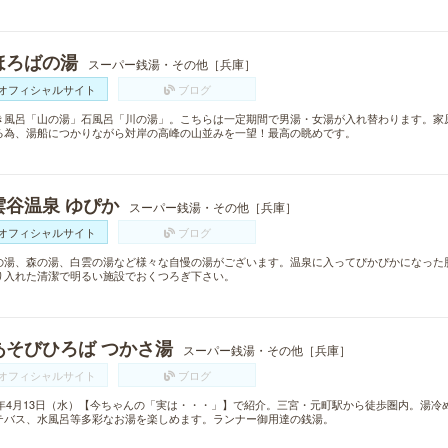
ほろばの湯
スーパー銭湯・その他［兵庫］
オフィシャルサイト
ブログ
き風呂「山の湯」石風呂「川の湯」。こちらは一定期間で男湯・女湯が入れ替わります。家
る為、湯船につかりながら対岸の高峰の山並みを一望！最高の眺めです。
雲谷温泉 ゆぴか
スーパー銭湯・その他［兵庫］
オフィシャルサイト
ブログ
の湯、森の湯、白雲の湯など様々な自慢の湯がございます。温泉に入ってぴかぴかになった
り入れた清潔で明るい施設でおくつろぎ下さい。
あそびひろば つかさ湯
スーパー銭湯・その他［兵庫］
オフィシャルサイト
ブログ
16年4月13日（水）【今ちゃんの「実は・・・」】で紹介。三宮・元町駅から徒歩圏内。湯
テバス、水風呂等多彩なお湯を楽しめます。ランナー御用達の銭湯。