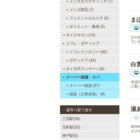
メンズエステティック (7)
メンズ脱毛 (7)
フェイシャルエステ (5)
ま
ダイエット・痩身 (5)
ネイルサロン(12)
ひの
てい
リフレ・ボディケア
リフレクソロジー (40)
ボディケア (43)
白
タイ古式マッサージ(8)
スーパー銭湯・スパ
水辺
スーパー銭湯 (57)
に取
銭湯（公衆浴場） (8)
湯
最寄り駅で探す
三宮駅(56)
20
元町駅(22)
エス
神戸駅(5)