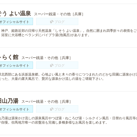
そう よい温泉
スーパー銭湯・その他［兵庫］
オフィシャルサイト
ブログ
、神戸、姫路近郊の日帰り天然温泉「しそう よい温泉」。自然に囲まれ四季折々の表情を
。浴室に大浴槽とベランダにバイブラ湯(泡風呂)があります。
～らく館
スーパー銭湯・その他［兵庫］
オフィシャルサイト
ブログ
県北西部にある浜坂温泉郷。心地よい風と木々の香りにつつまれたのどかな田園に源泉かけ
なった、大釜の露天風呂で、贅沢な源泉かけ流しの湯をご堪能下さい。
田山乃湯
スーパー銭湯・その他［兵庫］
オフィシャルサイト
ブログ
山乃湯は源泉かけ流しの源泉風呂やつぼ湯・ねころび湯・シルクイン風呂・日替わり風呂等
が自慢。但馬地方唯一の岩盤浴も完備し多種多様なお風呂を楽しめます。