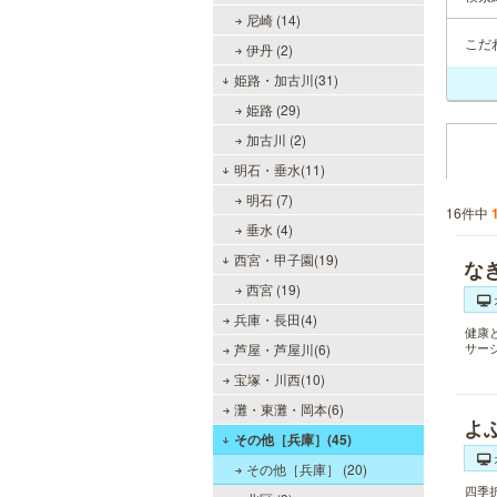
尼崎 (14)
こだ
伊丹 (2)
姫路・加古川(31)
姫路 (29)
加古川 (2)
明石・垂水(11)
明石 (7)
16件中
垂水 (4)
西宮・甲子園(19)
な
西宮 (19)
兵庫・長田(4)
健康
サー
芦屋・芦屋川(6)
宝塚・川西(10)
灘・東灘・岡本(6)
よ
その他［兵庫］(45)
その他［兵庫］ (20)
四季