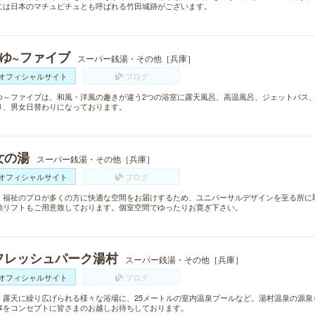
には日本のマチュピチュとも呼ばれる竹田城跡がございます。
~ゆ~ファイブ
スーパー銭湯・その他［兵庫］
オフィシャルサイト
ブログ
ゆ～ファイブは、和風・洋風の趣きが違う2つの浴室に露天風呂、高温風呂、ジェットバス
り、男女日替わりになっております。
女の湯
スーパー銭湯・その他［兵庫］
オフィシャルサイト
ブログ
・福祉のプロが多くの方に快適な空間をお届けするため、ユニバーサルデザインを至る所に
動リフトもご用意致しております。個室空間でゆったりお寛ぎ下さい。
フレッシュパーク湯村
スーパー銭湯・その他［兵庫］
オフィシャルサイト
ブログ
・露天に繰り広げられる様々な浴場に、25メートルの室内温泉プールなど。湯村温泉の源泉
事をコンセプトに皆さまのお越しお待ちしております。