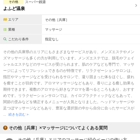
その他
スーパー銭湯
よふど温泉
エリア
その他［兵庫］
業種
マッサージ
こだわり条件
指定なし
その他の兵庫県のエリアにもさまざまなサービスがあり、メンズエステやメン
ズマッサージも多くの方が利用しています。メンズエステでは、脱毛やフェイ
シャルエステなどのサービスが受けられます。肌のケアなども専門で、マッサ
ージによってリフレッシュできるのが特徴です。リラクゼーションサロンは、
指圧やマッサージなどを受けられるサロンで、凝り固まった体をほぐし、疲れ
を癒すことが目的です。アロママッサージなどもあり、香りによる癒し効果も
期待できます。複数のアロマから好きなアロマを選べるところもあり、おすす
めです。リラクゼーションサロンでは、カイロプラクティックなどもあって、
関節の歪みなどを矯正するメニューが人気となりました。ヘッドマッサージや
足つぼマッサージなどもあり、豊富な選択肢の中から自分に合ったサービスが
...
続きを読む >
その他［兵庫］×マッサージについてよくある質問
その他［兵庫］エリアのマッサージ紹介ページの使い方