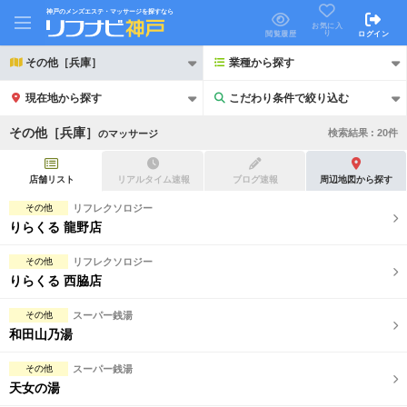
神戸のメンズエステ・マッサージを探すなら
お気に入
り
閲覧履歴
ログイン
その他［兵庫］
業種から探す
現在地から探す
こだわり条件で絞り込む
こだわり条件で絞り込む
その他［兵庫］
検索結果 :
20
件
の
マッサージ
店舗リスト
リアルタイム速報
ブログ速報
周辺地図から探す
その他
リフレクソロジー
りらくる 龍野店
21時以降も受付
24時以降も受付
その他
リフレクソロジー
初回割引あり
リピーター割引あり
りらくる 西脇店
団体割引
ポイントカード有
その他
スーパー銭湯
和田山乃湯
キャッシュレス決済OK
領収証発行可
その他
スーパー銭湯
2名様歓迎
団体様歓迎
天女の湯