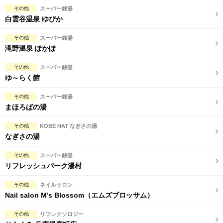
完全個室
半個室あり
その他
スーパー銭湯
白雲谷温泉 ゆぴか
ペアルームあり
シャワー室完備
その他
スーパー銭湯
フットバスあり
岩盤浴あり
滝野温泉 ぽかぽ
専用駐車場あり
有資格者在籍
その他
スーパー銭湯
ゆ～らく館
日本人スタッフのみ
女性スタッフのみ
その他
スーパー銭湯
スタッフ指名可
Ｗセラピスト
まほろばの湯
駅から徒歩5分以内
その他
KOBE HAT なぎさの湯
なぎさの湯
こだわり条件を変更
その他
スーパー銭湯
リフレッシュパーク湯村
閉じる
その他
ネイルサロン
Nail salon M’s Blossom（エムズブロッサム）
その他
リフレクソロジー