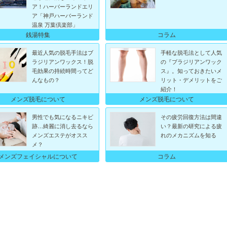
ア！ハーバーランドエリ
ア「神戸ハーバーランド
温泉 万葉倶楽部」
銭湯特集
コラム
最近人気の脱毛手法はブ
手軽な脱毛法として人気
ラジリアンワックス！脱
の『ブラジリアンワック
毛効果の持続時間ってど
ス』。知っておきたいメ
んなもの？
リット・デメリットをご
紹介！
メンズ脱毛について
メンズ脱毛について
男性でも気になるニキビ
その疲労回復方法は間違
跡…綺麗に消し去るなら
い？最新の研究による疲
メンズエステがオスス
れのメカニズムを知る
メ？
メンズフェイシャルについて
コラム