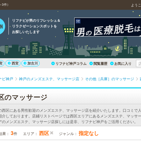
～3件）
よう
リフナビが男のリフレッシュ＆
リラクゼーションスポットを
お探しいたします
宮
西宮
加古川
リフナビ神戸コラム
閲覧履歴
お気に入り
ナビ神戸
神戸のメンズエステ、マッサージ店
その他［兵庫］のマッサージ
区のマッサージ
の西区にある男性歓迎のメンズエステ、マッサージ店を紹介いたします。口コミで
紹介しております。店鋪リストページでは西区エリアにあるメンズエステ、マッサー
アのメンズエステ、マッサージ店探しには是非、リフナビ神戸をご活用ください。
3
西区
指定なし
結果：
件
エリア：
ジャンル：