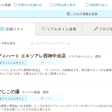
わり検索
営業中の店舗のみ
21時以降も受付
初回割引あり
こだわり検索を追加
店鋪リスト
リアルタイム速報
ブログ
～3
件を表示
｜
←前の50件
｜
次の50件→
｜
ディハート エキソアレ西神中央店
リラクゼーション・西区
オフィシャルサイト
ブログ
ィハート エキソアレ西神中央店は、「ティヨール」の姉妹店です。実力派スタッフがお客
待ちしております。上質なおもてなしをご体感ください
でしこの湯
スーパー銭湯・西区
オフィシャルサイト
ブログ
の源泉と風情あふれる名刹。とっておきのリフレッシュスペース！4つのゾーンに分かれて
ぐ一日をお過ごしいただければと思います。