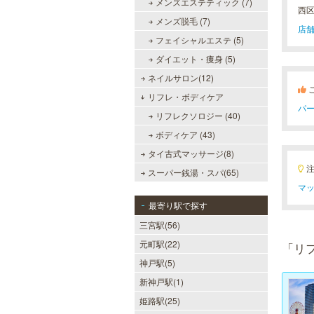
メンズエステティック (7)
西
メンズ脱毛 (7)
店舗
フェイシャルエステ (5)
ダイエット・痩身 (5)
ネイルサロン(12)
リフレ・ボディケア
パ
リフレクソロジー (40)
ボディケア (43)
タイ古式マッサージ(8)
スーパー銭湯・スパ(65)
マッ
最寄り駅で探す
三宮駅(56)
元町駅(22)
「リ
神戸駅(5)
新神戸駅(1)
姫路駅(25)