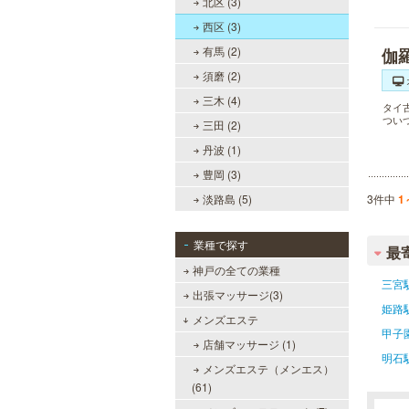
北区 (3)
西区 (3)
有馬 (2)
伽
須磨 (2)
三木 (4)
タイ
つい
三田 (2)
丹波 (1)
豊岡 (3)
淡路島 (5)
3件中
1
業種で探す
最
神戸の全ての業種
三宮
出張マッサージ(3)
姫路
メンズエステ
甲子
店舗マッサージ (1)
明石
メンズエステ（メンエス）
(61)