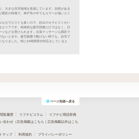
り、大きな住宅地域を形成しています。自然がある
が西区の特徴で、神戸市の中でもカラーが強いエリ
。
ルなセラピストも多いので、好みのセラピストがい
るエリアです。肉体的な疲労回復だけではなく、日
ージなどを受けられます。出張マッサージも西区で
のないときや、疲労困憊で動けない時でも、自宅で
なりました。特に24時間受付対応をしていると
ページ先頭へ戻る
閲覧履歴
リフナビコラム
リフナビ用語辞典
い合わせ（
広告掲載はこちら
｜
広告掲載以外はこち
トマップ
利用規約
プライバシーポリシー