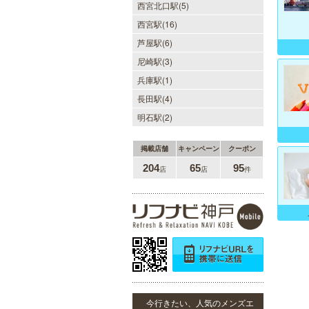
西宮北口駅(5)
西宮駅(16)
芦屋駅(6)
尼崎駅(3)
兵庫駅(1)
長田駅(4)
明石駅(2)
掲載店舗
キャンペーン
クーポン
204
65
95
店
店
件
今行きたい、人気のメンズエ