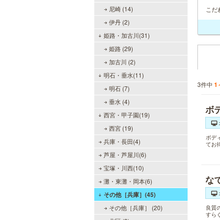
尼崎 (14)
こだ
伊丹 (2)
姫路・加古川(31)
姫路 (29)
加古川 (2)
明石・垂水(11)
3件中
1
明石 (7)
垂水 (4)
ボ
西宮・甲子園(19)
西宮 (19)
ボデ
兵庫・長田(4)
てお
芦屋・芦屋川(6)
宝塚・川西(10)
な
灘・東灘・岡本(6)
その他［兵庫］(45)
その他［兵庫］ (20)
良質
すら