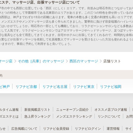
エステ、マッサージ店、出張マッサージ店について
戸市の中でも西部に位置している「西区（にしく）エリア」です。街並みは明石市街とつながってお
ひとつの特色として学園都市である北東部のエリアがあります。この三つの特色を併せ持っているの
南西部は、神戸までわずか15分の距離にあります。電車の本数も多く交通の利便性も高いエリアです
、メンズエステやメンズマッサージ店も多く作られてきました。繁華街に負けず容姿端麗のハイレベ
てはいかがでしょうか。明石市の一部としても機能しており、リラクゼーションサロンなども多数あ
として人気です。リラクゼーションサロンではアロママッサージやヘッドマッサージ、足つぼマッサ
要な道具なども全て用意してきてくれます。自宅やホテルに出張してきてくれるので、時間的な余裕
企業などが出張マッサージを依頼して社員複数人でマッサージを受けるといった方法も使われるように
合いますので、事前に予約して利用すると良いでしょう。
サージ店
その他［兵庫］のマッサージ
西区のマッサージ
店舗リスト
約
ビ神戸
リフナビ京都
リフナビ名古屋
リフナビ東京
リフナビ福岡
ルタイム速報
新規掲載店リスト
ニューオープン店紹介
オススメ店ブログ速報
ズエステとは
急上昇ランキング
メンズエステランキング
リンクについて
お問
らせ
広告掲載について
リフナビ会員登録
リフナビログイン
運営情報
サイ