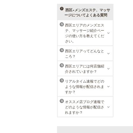
援。初めてで不安という方には、初
回限定体験コースも多数取り揃えて
西区×メンズエステ、マッサ
おります。
ージについてよくある質問
西区エリアのメンズエス
Q
テ、マッサージ紹介ペー
MEN’S TBC ミント神戸三宮店
ジの使い方を教えてくだ
さい。
メンズTBCは、ヒゲ脱毛やからだ脱
毛、ボディ引き締め、フェイシャル
西区エリアってどんなと
Q
等、清潔感を保ちたい方や、お手入
ころ？
れを楽に済ませたい方を全力でサポ
ート致します。各種体験コースもご
西区エリアには何店舗紹
Q
用意し、お待ちしております。
介されていますか？
リアルタイム速報でどの
Q
ような情報が配信されま
すか？
オススメ店ブログ速報で
Q
どのような情報が配信さ
れますか？