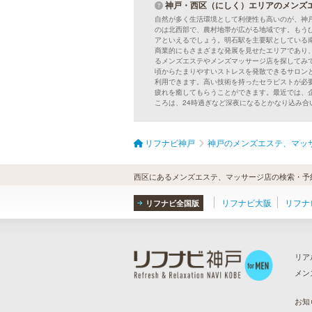
神戸・西区（にしく）エリアのメンズ
自然が多く生活環境として利便性も高いのが、神
のは北西部で、農村地帯が広がる地域です。もう
アといえるでしょう。明石駅を主要駅としている
商業的にもさまざまな発展を見せたエリアであり
るメンズエステやメンズマッサージ店を探してみ
頃からたまりやすいストレスを発散できるサロン
利用できます。高い技術を持ったセラピストが必
疲れを癒してもらうことができます。最近では、
ころは、24時過ぎなど深夜になるとかなり込み
リフナビ神戸
神戸のメンズエステ、マッ
西区にあるメンズエステ、マッサージ店の検索・予
リフナビ大阪
リフナ
リフナビ全国版
リア
メン
ら
）
お知