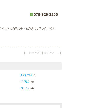
078-926-3206
テイストの内装の中・心身共にリラックスでき、
｜
←前の50件
｜
次の50件→
｜
新神戸駅
(1)
芦屋駅
(6)
長田駅
(4)