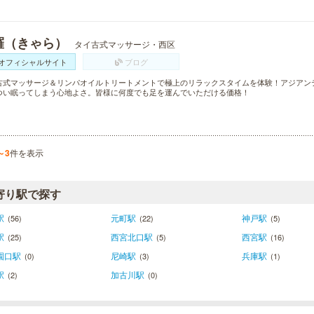
羅（きゃら）
タイ古式マッサージ・西区
オフィシャルサイト
ブログ
古式マッサージ＆リンパオイルトリートメントで極上のリラックスタイムを体験！アジアン
つい眠ってしまう心地よさ。皆様に何度でも足を運んでいただける価格！
～3
件を表示
寄り駅で探す
駅
元町駅
神戸駅
(56)
(22)
(5)
駅
西宮北口駅
西宮駅
(25)
(5)
(16)
園口駅
尼崎駅
兵庫駅
(0)
(3)
(1)
駅
加古川駅
(2)
(0)