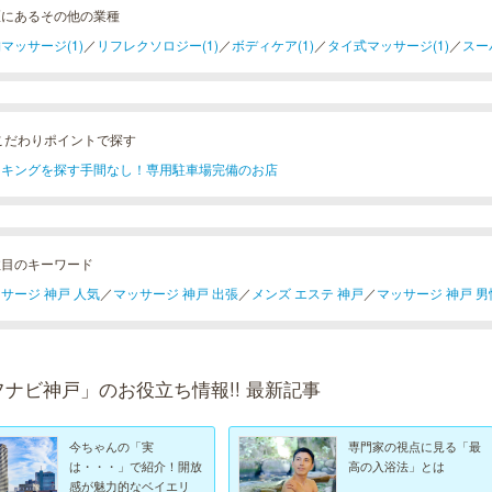
区にあるその他の業種
マッサージ(1)
／
リフレクソロジー(1)
／
ボディケア(1)
／
タイ式マッサージ(1)
／
スー
こだわりポイントで探す
ーキングを探す手間なし！専用駐車場完備のお店
注目のキーワード
サージ 神戸 人気
／
マッサージ 神戸 出張
／
メンズ エステ 神戸
／
マッサージ 神戸 男
フナビ神戸」のお役立ち情報!! 最新記事
今ちゃんの「実
専門家の視点に見る「最
は・・・」で紹介！開放
高の入浴法」とは
感が魅力的なベイエリ