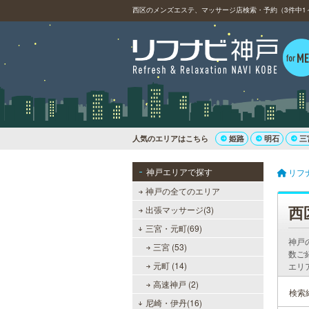
西区のメンズエステ、マッサージ店検索・予約（3件中1
人気のエリアはこちら
姫路
明石
三
神戸エリアで探す
リフ
神戸の全てのエリア
西
出張マッサージ(3)
三宮・元町(69)
神戸
三宮 (53)
数ご
元町 (14)
エリ
高速神戸 (2)
検索
尼崎・伊丹(16)