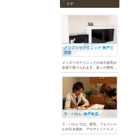
ステ
メンズリゼクリニック 神戸三
宮院
メンズリゼクリニックの永久脱毛が
全国で受けられます。多くの男性患
者様にご支持頂き、新宿1院から始
まったメンズリゼクリニックが、現
在では提携院含め全国10院を展開す
るクリニックになりました。
ラ・パルレ 神戸本店
ラ・パルレでは、脱毛、フェイシャ
ルや引き締め、アロマトリートメン
ト、本格的なダイエットコース等、
幅広いメニューでお客様の美を応