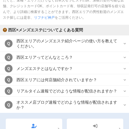
だくと、業種・エリアだけでなく日本人セラピストのみ、深夜の受付可能な店
完全個室
半個室あり
舗、クレジットカードOK、ポイントカード有、領収証発行可の店舗等を絞り込
んで、より詳細に検索することができます。西区エリアの男性歓迎のメンズエ
ペアルームあり
シャワー室完備
ステ探しには是非、
リフナビ神戸
をご活用ください。
フットバスあり
岩盤浴あり
西区×メンズエステについてよくある質問
専用駐車場あり
有資格者在籍
西区エリアのメンズエステ紹介ページの使い方を教えて
Q
ください。
日本人スタッフのみ
女性スタッフのみ
西区エリアってどんなところ？
Q
スタッフ指名可
Ｗセラピスト
メンズエステとはなんですか？
Q
駅から徒歩5分以内
西区エリアには何店舗紹介されていますか？
Q
こだわり条件を変更
リアルタイム速報でどのような情報が配信されますか？
Q
閉じる
オススメ店ブログ速報でどのような情報が配信されます
Q
か？