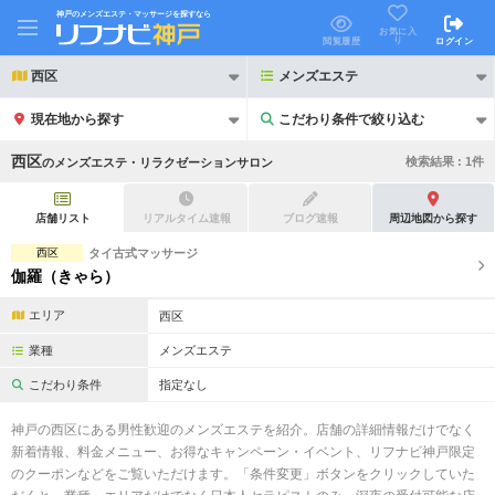
神戸のメンズエステ・マッサージを探すなら
お気に入
り
閲覧履歴
ログイン
西区
メンズエステ
現在地から探す
こだわり条件で絞り込む
こだわり条件で絞り込む
西区
検索結果 :
1
件
の
メンズエステ・リラクゼーションサロン
店舗リスト
リアルタイム速報
ブログ速報
周辺地図から探す
西区
タイ古式マッサージ
伽羅（きゃら）
21時以降も受付
24時以降も受付
エリア
西区
初回割引あり
リピーター割引あり
業種
メンズエステ
団体割引
ポイントカード有
こだわり条件
指定なし
キャッシュレス決済OK
領収証発行可
神戸の西区にある男性歓迎のメンズエステを紹介。店舗の詳細情報だけでなく
新着情報、料金メニュー、お得なキャンペーン・イベント、リフナビ神戸限定
2名様歓迎
団体様歓迎
のクーポンなどをご覧いただけます。「条件変更」ボタンをクリックしていた