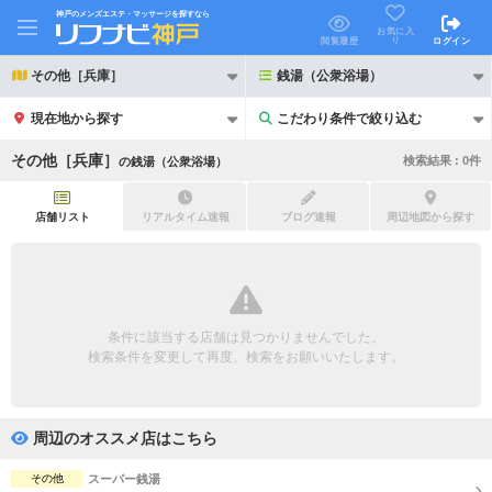
神戸のメンズエステ・マッサージを探すなら
お気に入
り
閲覧履歴
ログイン
その他［兵庫］
銭湯（公衆浴場）
現在地から探す
こだわり条件で絞り込む
こだわり条件で絞り込む
その他［兵庫］
検索結果 :
0
件
の
銭湯（公衆浴場）
店舗リスト
リアルタイム速報
ブログ速報
周辺地図から探す
21時以降も受付
24時以降も受付
初回割引あり
リピーター割引あり
条件に該当する店舗は見つかりませんでした。
検索条件を変更して再度、検索をお願いいたします。
団体割引
ポイントカード有
キャッシュレス決済OK
領収証発行可
周辺のオススメ店はこちら
2名様歓迎
団体様歓迎
その他
スーパー銭湯