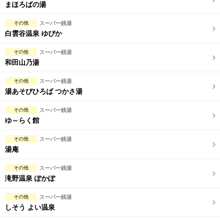
完全個室
半個室あり
まほろばの湯
ペアルームあり
シャワー室完備
その他
スーパー銭湯
白雲谷温泉 ゆぴか
フットバスあり
岩盤浴あり
その他
スーパー銭湯
専用駐車場あり
有資格者在籍
和田山乃湯
日本人スタッフのみ
女性スタッフのみ
その他
スーパー銭湯
湯あそびひろば つかさ湯
スタッフ指名可
Ｗセラピスト
その他
スーパー銭湯
駅から徒歩5分以内
ゆ～らく館
その他
スーパー銭湯
こだわり条件を変更
湯庵
閉じる
その他
スーパー銭湯
滝野温泉 ぽかぽ
その他
スーパー銭湯
しそう よい温泉