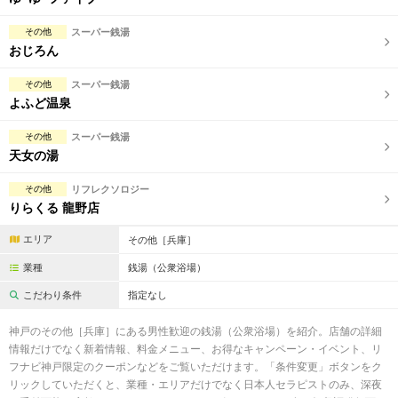
その他
スーパー銭湯
おじろん
その他
スーパー銭湯
よふど温泉
その他
スーパー銭湯
天女の湯
その他
リフレクソロジー
りらくる 龍野店
エリア
その他［兵庫］
業種
銭湯（公衆浴場）
こだわり条件
指定なし
神戸のその他［兵庫］にある男性歓迎の銭湯（公衆浴場）を紹介。店舗の詳細
情報だけでなく新着情報、料金メニュー、お得なキャンペーン・イベント、リ
フナビ神戸限定のクーポンなどをご覧いただけます。「条件変更」ボタンをク
リックしていただくと、業種・エリアだけでなく日本人セラピストのみ、深夜