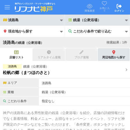
神戸のメンズエステ・マッサージを探すなら
お気に入
り
閲覧履歴
ログイン
淡路島
銭湯（公衆浴場）
現在地から探す
こだわり条件で絞り込む
こだわり条件で絞り込む
淡路島
検索結果 :
1
件
の
銭湯（公衆浴場）
店舗リスト
リアルタイム速報
ブログ速報
周辺地図から探す
淡路島
銭湯（公衆浴場）
松帆の郷（まつほのさと）
21時以降も受付
24時以降も受付
エリア
淡路島
初回割引あり
リピーター割引あり
業種
銭湯（公衆浴場）
団体割引
ポイントカード有
こだわり条件
指定なし
キャッシュレス決済OK
領収証発行可
神戸の淡路島にある男性歓迎の銭湯（公衆浴場）を紹介。店舗の詳細情報だけ
でなく新着情報、料金メニュー、お得なキャンペーン・イベント、リフナビ神
2名様歓迎
団体様歓迎
戸限定のクーポンなどをご覧いただけます。「条件変更」ボタンをクリックし