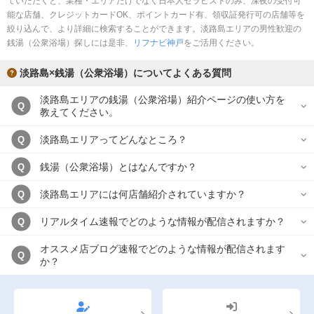
ていただくと、業種・エリアだけでなく日本人セラピストのみ、深夜の受付可
完全個室
半個室あり
能な店舗、クレジットカードOK、ポイントカード有、領収証発行可の店舗等を
絞り込んで、より詳細に検索することができます。淡路島エリアの男性歓迎の
ペアルームあり
シャワー室完備
銭湯（公衆浴場）探しには是非、
リフナビ神戸
をご活用ください。
フットバスあり
岩盤浴あり
淡路島×銭湯（公衆浴場）についてよくある質問
専用駐車場あり
有資格者在籍
淡路島エリアの銭湯（公衆浴場）紹介ページの使い方を
Q
教えてください。
日本人スタッフのみ
女性スタッフのみ
淡路島エリアってどんなところ？
Q
スタッフ指名可
Ｗセラピスト
銭湯（公衆浴場）とはなんですか？
Q
駅から徒歩5分以内
淡路島エリアには何店舗紹介されていますか？
Q
こだわり条件を変更
リアルタイム速報でどのような情報が配信されますか？
Q
閉じる
オススメ店ブログ速報でどのような情報が配信されます
Q
か？