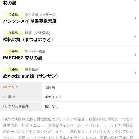
完全個室
半個室あり
花の湯
ペアルームあり
シャワー室完備
淡路島
タイ古式マッサージ
バンクンメイ 淡路夢泉景店
フットバスあり
岩盤浴あり
淡路島
銭湯（公衆浴場）
専用駐車場あり
有資格者在籍
松帆の郷（まつほのさと）
日本人スタッフのみ
女性スタッフのみ
淡路島
スーパー銭湯
PARCHEZ 香りの湯
スタッフ指名可
Ｗセラピスト
淡路島
酵素風呂
駅から徒歩5分以内
ぬか天国 sun燦（サンサン）
エリア
淡路島
こだわり条件を変更
業種
ボディケア
閉じる
こだわり条件
指定なし
神戸の淡路島にある男性歓迎のボディケアを紹介。店舗の詳細情報だけでなく
新着情報、料金メニュー、お得なキャンペーン・イベント、リフナビ神戸限定
のクーポンなどをご覧いただけます。「条件変更」ボタンをクリックしていた
だくと、業種・エリアだけでなく日本人セラピストのみ、深夜の受付可能な店