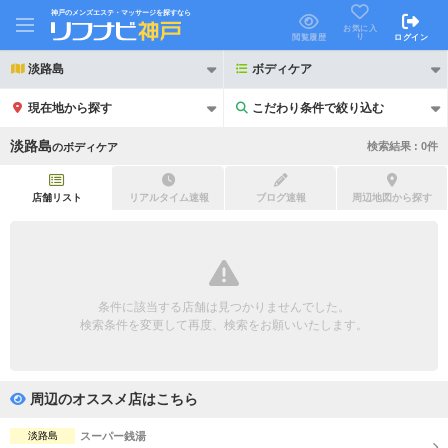
神戸のメンズエステ・マッサージを探すなら
お気に入
り
閲覧履歴
ログイン
淡路島
ボディケア
現在地から探す
こだわり条件で絞り込む
こだわり条件で絞り込む
淡路島
検索結果 :
0
件
の
ボディケア
店舗リスト
リアルタイム速報
ブログ速報
周辺地図から探す
21時以降も受付
24時以降も受付
初回割引あり
リピーター割引あり
条件に該当する店舗は見つかりませんでした。
検索条件を変更して再度、検索をお願いいたします。
団体割引
ポイントカード有
キャッシュレス決済OK
領収証発行可
周辺のオススメ店はこちら
2名様歓迎
団体様歓迎
淡路島
スーパー銭湯