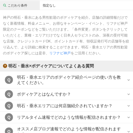
完全個室
半個室あり
こだわり条件
指定なし
ペアルームあり
シャワー室完備
神戸の明石・垂水にある男性歓迎のボディケアを紹介。店舗の詳細情報だけで
なく新着情報、料金メニュー、お得なキャンペーン・イベント、リフナビ神戸
フットバスあり
岩盤浴あり
限定のクーポンなどをご覧いただけます。「条件変更」ボタンをクリックして
いただくと、業種・エリアだけでなく日本人セラピストのみ、深夜の受付可能
専用駐車場あり
有資格者在籍
な店舗、クレジットカードOK、ポイントカード有、領収証発行可の店舗等を絞
り込んで、より詳細に検索することができます。明石・垂水エリアの男性歓迎
日本人スタッフのみ
女性スタッフのみ
のボディケア探しには是非、
リフナビ神戸
をご活用ください。
スタッフ指名可
Ｗセラピスト
明石・垂水×ボディケアについてよくある質問
駅から徒歩5分以内
明石・垂水エリアのボディケア紹介ページの使い方を教
Q
えてください。
こだわり条件を変更
ボディケアとはなんですか？
Q
閉じる
明石・垂水エリアには何店舗紹介されていますか？
Q
リアルタイム速報でどのような情報が配信されますか？
Q
オススメ店ブログ速報でどのような情報が配信されます
Q