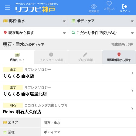
神戸のメンズエステ・マッサージを探すなら
お気に入
り
閲覧履歴
ログイン
明石･垂水
ボディケア
現在地から探す
こだわり条件で絞り込む
こだわり条件で絞り込む
明石・垂水
検索結果 :
3
件
の
ボディケア
店舗リスト
リアルタイム速報
ブログ速報
周辺地図から探す
垂水
リフレクソロジー
りらくる 垂水店
21時以降も受付
24時以降も受付
垂水
リフレクソロジー
初回割引あり
リピーター割引あり
りらくる 垂水塩屋北店
団体割引
ポイントカード有
明石
ココロとカラダの癒しサプリ
Relax 明石大久保店
キャッシュレス決済OK
領収証発行可
エリア
明石・垂水
2名様歓迎
団体様歓迎
業種
ボディケア