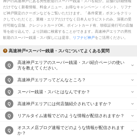
神戸の高速神戸にある男性歓迎のスーパー銭湯・スパを紹介。店舗の詳細情報
完全個室
半個室あり
だけでなく新着情報、料金メニュー、お得なキャンペーン・イベント、リフナ
ビ神戸限定のクーポンなどをご覧いただけます。「条件変更」ボタンをクリッ
ペアルームあり
シャワー室完備
クしていただくと、業種・エリアだけでなく日本人セラピストのみ、深夜の受
付可能な店舗、クレジットカードOK、ポイントカード有、領収証発行可の店舗
フットバスあり
岩盤浴あり
等を絞り込んで、より詳細に検索することができます。高速神戸エリアの男性
歓迎のスーパー銭湯・スパ探しには是非、
専用駐車場あり
リフナビ神戸
有資格者在籍
をご活用ください。
日本人スタッフのみ
女性スタッフのみ
高速神戸×スーパー銭湯・スパについてよくある質問
スタッフ指名可
Ｗセラピスト
高速神戸エリアのスーパー銭湯・スパ紹介ページの使い
Q
方を教えてください。
駅から徒歩5分以内
高速神戸エリアってどんなところ？
Q
こだわり条件を変更
スーパー銭湯・スパとはなんですか？
Q
高速神戸エリアには何店舗紹介されていますか？
Q
閉じる
リアルタイム速報でどのような情報が配信されますか？
Q
オススメ店ブログ速報でどのような情報が配信されます
Q
か？