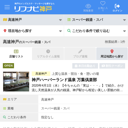
神戸のメンズエステ・マッサージを探すなら
お気に入
り
閲覧履歴
ログイン
高速神戸
スーパー銭湯・スパ
現在地から探す
こだわり条件で絞り込む
こだわり条件で絞り込む
高速神戸
検索結果 :
1
件
の
スーパー銭湯・スパ
店舗リスト
リアルタイム速報
ブログ速報
周辺地図から探す
OPEN
本日出勤あり
割引クーポン
21時以降も受付
高速神戸
上質な温泉・宿泊・食・憩いの場
24時以降も受付
神戸ハーバーランド温泉 万葉倶楽部
初回割引あり
リピーター割引あり
2020年4月1日（水）【今ちゃんの「実は・・・」】で紹介。かけ
流し天然温泉が人気の銭湯。神戸駅から程近い美しい景観の街に
あり、24時間営業で癒されたい時いつでもお越しいただける「都
団体割引
ポイントカード有
エリア
市の温泉郷」です。
高速神戸
キャッシュレス決済OK
領収証発行可
業種
スーパー銭湯・スパ
こだわり条件
指定なし
2名様歓迎
団体様歓迎