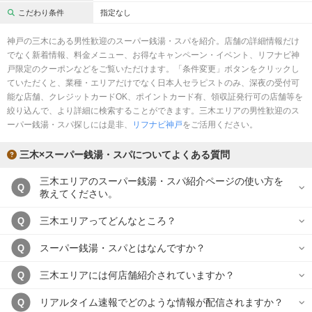
完全個室
半個室あり
こだわり条件
指定なし
ペアルームあり
シャワー室完備
神戸の三木にある男性歓迎のスーパー銭湯・スパを紹介。店舗の詳細情報だけ
でなく新着情報、料金メニュー、お得なキャンペーン・イベント、リフナビ神
フットバスあり
岩盤浴あり
戸限定のクーポンなどをご覧いただけます。「条件変更」ボタンをクリックし
ていただくと、業種・エリアだけでなく日本人セラピストのみ、深夜の受付可
専用駐車場あり
有資格者在籍
能な店舗、クレジットカードOK、ポイントカード有、領収証発行可の店舗等を
絞り込んで、より詳細に検索することができます。三木エリアの男性歓迎のス
日本人スタッフのみ
女性スタッフのみ
ーパー銭湯・スパ探しには是非、
リフナビ神戸
をご活用ください。
スタッフ指名可
Ｗセラピスト
三木×スーパー銭湯・スパについてよくある質問
駅から徒歩5分以内
三木エリアのスーパー銭湯・スパ紹介ページの使い方を
Q
教えてください。
こだわり条件を変更
三木エリアってどんなところ？
Q
閉じる
スーパー銭湯・スパとはなんですか？
Q
三木エリアには何店舗紹介されていますか？
Q
リアルタイム速報でどのような情報が配信されますか？
Q