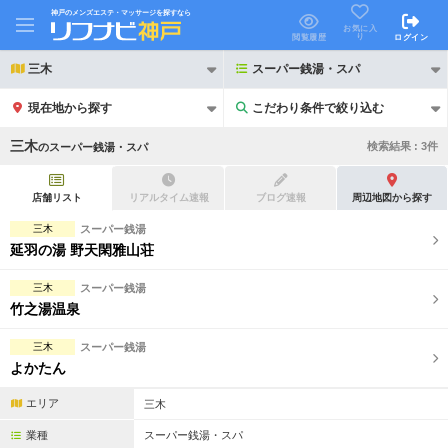
神戸のメンズエステ・マッサージを探すなら
お気に入
り
閲覧履歴
ログイン
三木
スーパー銭湯・スパ
現在地から探す
こだわり条件で絞り込む
こだわり条件で絞り込む
三木
検索結果 :
3
件
の
スーパー銭湯・スパ
店舗リスト
リアルタイム速報
ブログ速報
周辺地図から探す
三木
スーパー銭湯
延羽の湯 野天閑雅山荘
21時以降も受付
24時以降も受付
三木
スーパー銭湯
初回割引あり
リピーター割引あり
竹之湯温泉
団体割引
ポイントカード有
三木
スーパー銭湯
よかたん
キャッシュレス決済OK
領収証発行可
エリア
三木
2名様歓迎
団体様歓迎
業種
スーパー銭湯・スパ