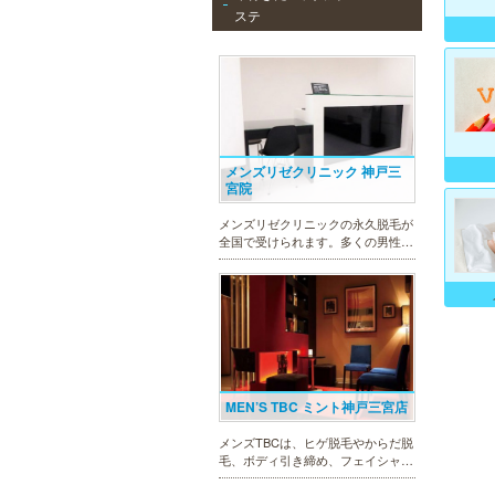
ステ
メンズリゼクリニック 神戸三
宮院
メンズリゼクリニックの永久脱毛が
全国で受けられます。多くの男性患
者様にご支持頂き、新宿1院から始
まったメンズリゼクリニックが、現
在では提携院含め全国10院を展開す
るクリニックになりました。
MEN’S TBC ミント神戸三宮店
メンズTBCは、ヒゲ脱毛やからだ脱
毛、ボディ引き締め、フェイシャル
等、清潔感を保ちたい方や、お手入
れを楽に済ませたい方を全力でサポ