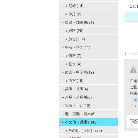
尼崎 (14)
こだ
伊丹 (2)
姫路・加古川(31)
姫路 (29)
加古川 (2)
明石・垂水(11)
｜
←前の
明石 (7)
垂水 (4)
西宮・甲子園(19)
西宮 (19)
日頃
ご指
兵庫・長田(4)
検索
芦屋・芦屋川(6)
「
エ
宝塚・川西(10)
「
エ
灘・東灘・岡本(6)
下
その他［兵庫］(45)
その他［兵庫］ (20)