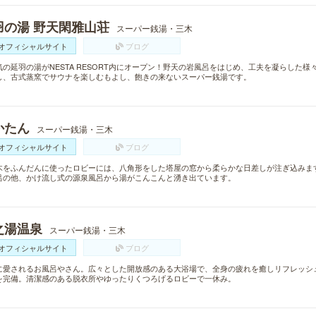
羽の湯 野天閑雅山荘
スーパー銭湯・三木
オフィシャルサイト
ブログ
気の延羽の湯がNESTA RESORT内にオープン！野天の岩風呂をはじめ、工夫を凝らした
し、古式蒸窯でサウナを楽しむもよし、飽きの来ないスーパー銭湯です。
かたん
スーパー銭湯・三木
オフィシャルサイト
ブログ
木をふんだんに使ったロビーには、八角形をした塔屋の窓から柔らかな日差しが注ぎ込みま
呂の他、かけ流し式の源泉風呂から湯がこんこんと湧き出ています。
之湯温泉
スーパー銭湯・三木
オフィシャルサイト
ブログ
に愛されるお風呂やさん。広々とした開放感のある大浴場で、全身の疲れを癒しリフレッシ
を完備。清潔感のある脱衣所やゆったりくつろげるロビーで一休み。