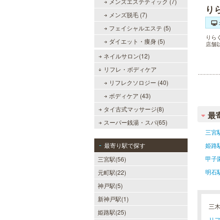
メンズエステティック (7)
り
メンズ脱毛 (7)
フェイシャルエステ (5)
りら
ダイエット・痩身 (5)
店舗
ネイルサロン(12)
リフレ・ボディケア
リフレクソロジー (40)
ボディケア (43)
タイ古式マッサージ(8)
最
スーパー銭湯・スパ(65)
三宮
最寄り駅で探す
姫路
甲子
三宮駅(56)
明石
元町駅(22)
神戸駅(5)
新神戸駅(1)
三
姫路駅(25)
リフ