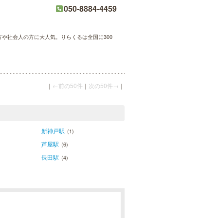
050-8884-4459
方や社会人の方に大人気。りらくるは全国に300
｜
←前の50件
｜
次の50件→
｜
新神戸駅
(1)
芦屋駅
(6)
長田駅
(4)