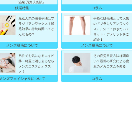
温泉 万葉倶楽部」
銭湯特集
コラム
最近人気の脱毛手法はブ
手軽な脱毛法として人気
ラジリアンワックス！脱
の『ブラジリアンワック
毛効果の持続時間ってど
ス』。知っておきたいメ
んなもの？
リット・デメリットをご
紹介！
メンズ脱毛について
メンズ脱毛について
男性でも気になるニキビ
その疲労回復方法は間違
跡…綺麗に消し去るなら
い？最新の研究による疲
メンズエステがオスス
れのメカニズムを知る
メ？
メンズフェイシャルについて
コラム