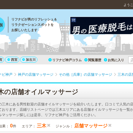
よう
リフナビが男のリフレッシュ＆
リラクゼーションスポットを
お探しいたします
宮
西宮
加古川
リフナビ神戸コラム
閲覧履歴
お気に入り
ナビ神戸
神戸の店舗マッサージ
その他［兵庫］の店舗マッサージ
三木の店
木の店舗オイルマッサージ
の三木にある男性歓迎の店舗オイルマッサージを紹介いたします。口コミで人気の
ております。店鋪リストページでは三木エリアにある店舗オイルマッサージを一覧か
ルマッサージ探しには是非、リフナビ神戸をご活用ください。
0
三木
店舗マッサージ
結果：
件
エリア：
ジャンル：