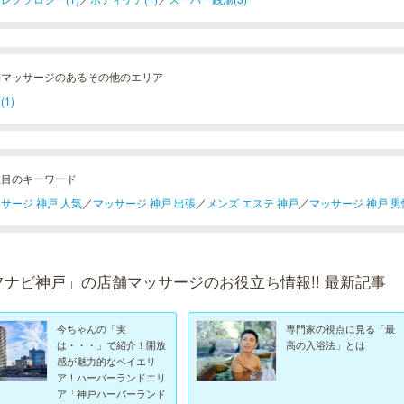
舗マッサージのあるその他のエリア
(1)
注目のキーワード
サージ 神戸 人気
／
マッサージ 神戸 出張
／
メンズ エステ 神戸
／
マッサージ 神戸 男
フナビ神戸」の店舗マッサージのお役立ち情報!! 最新記事
今ちゃんの「実
専門家の視点に見る「最
は・・・」で紹介！開放
高の入浴法」とは
感が魅力的なベイエリ
ア！ハーバーランドエリ
ア「神戸ハーバーランド