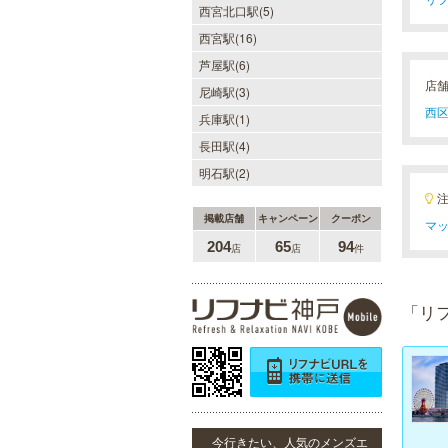
西宮北口駅(5)
西宮駅(16)
芦屋駅(6)
店
尼崎駅(3)
西区
兵庫駅(1)
長田駅(4)
明石駅(2)
掲載店舗
キャンペーン
クーポン
マッ
204
65
94
店
店
件
「リ
今行きたい、人気のメンズエ