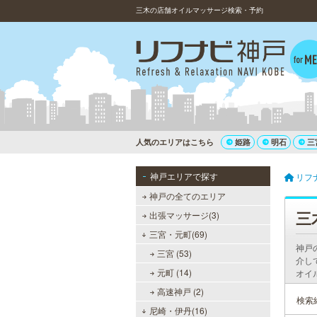
三木の店舗オイルマッサージ検索・予約
人気のエリアはこちら
姫路
明石
三
神戸エリアで探す
リフ
神戸の全てのエリア
三
出張マッサージ(3)
三宮・元町(69)
神戸
三宮 (53)
介し
元町 (14)
オイ
高速神戸 (2)
検索
尼崎・伊丹(16)