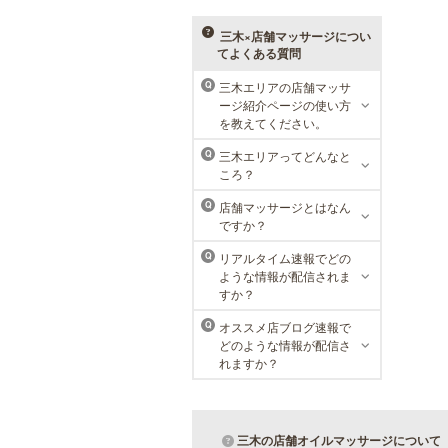
ート致します。各種体験コースもご
用意し、お待ちしております。
三木×店舗マッサージについ
てよくある質問
三木エリアの店舗マッサ
Q
ージ紹介ページの使い方
ラ・パルレ 神戸本店
を教えてください。
ラ・パルレでは、脱毛、フェイシャ
三木エリアってどんなと
Q
ルや引き締め、アロマトリートメン
ころ？
ト、本格的なダイエットコース等、
幅広いメニューでお客様の美を応
店舗マッサージとはなん
Q
援。初めてで不安という方には、初
ですか？
回限定体験コースも多数取り揃えて
おります。
リアルタイム速報でどの
Q
ような情報が配信されま
すか？
オススメ店ブログ速報で
Q
どのような情報が配信さ
れますか？
三木の店舗オイルマッサージについて