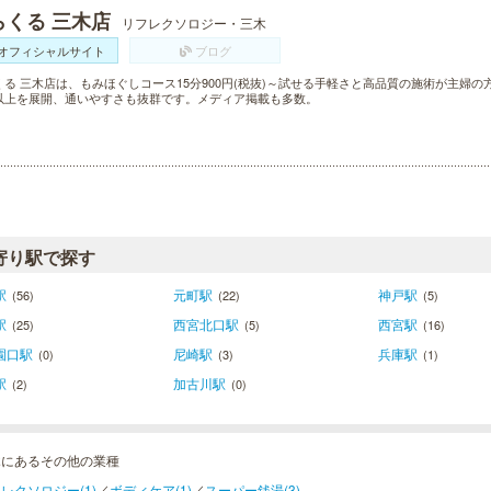
らくる 三木店
リフレクソロジー・三木
オフィシャルサイト
ブログ
くる 三木店は、もみほぐしコース15分900円(税抜)～試せる手軽さと高品質の施術が主婦の
以上を展開、通いやすさも抜群です。メディア掲載も多数。
寄り駅で探す
駅
元町駅
神戸駅
(56)
(22)
(5)
駅
西宮北口駅
西宮駅
(25)
(5)
(16)
園口駅
尼崎駅
兵庫駅
(0)
(3)
(1)
駅
加古川駅
(2)
(0)
木にあるその他の業種
レクソロジー(1)
／
ボディケア(1)
／
スーパー銭湯(3)