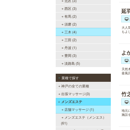
北区 (3)
西区 (3)
延
有馬 (2)
須磨 (2)
大人
もよ
三木 (4)
三田 (2)
丹波 (1)
よ
豊岡 (3)
淡路島 (5)
天然
釜風
業種で探す
神戸の全ての業種
竹
出張マッサージ(3)
メンズエステ
店舗マッサージ (1)
地元
施設
メンズエステ（メンエス）
(61)