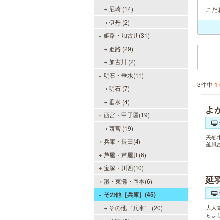
尼崎 (14)
こだ
伊丹 (2)
姫路・加古川(31)
姫路 (29)
加古川 (2)
明石・垂水(11)
3件中
1
明石 (7)
垂水 (4)
よ
西宮・甲子園(19)
西宮 (19)
天然
兵庫・長田(4)
釜風
芦屋・芦屋川(6)
宝塚・川西(10)
延
灘・東灘・岡本(6)
その他［兵庫］(45)
その他［兵庫］ (20)
大人
もよ