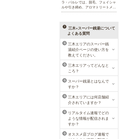
ラ・パルレでは、脱毛、フェイシャ
ルや引き締め、アロマトリートメン
ト、本格的なダイエットコース等、
幅広いメニューでお客様の美を応
援。初めてで不安という方には、初
回限定体験コースも多数取り揃えて
三木×スーパー銭湯について
おります。
よくある質問
三木エリアのスーパー銭
Q
メンズリゼクリニック 神戸三
湯紹介ページの使い方を
宮院
教えてください。
メンズリゼクリニックの永久脱毛が
三木エリアってどんなと
Q
全国で受けられます。多くの男性患
ころ？
者様にご支持頂き、新宿1院から始
まったメンズリゼクリニックが、現
スーパー銭湯とはなんで
Q
在では提携院含め全国10院を展開す
すか？
るクリニックになりました。
三木エリアには何店舗紹
Q
介されていますか？
リアルタイム速報でどの
Q
ような情報が配信されま
すか？
オススメ店ブログ速報で
Q