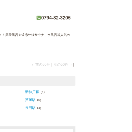
0794-82-3205
ュ！露天風呂や遠赤外線サウナ、水風呂等人気の
｜
←前の50件
｜
次の50件→
｜
新神戸駅
(1)
芦屋駅
(6)
長田駅
(4)