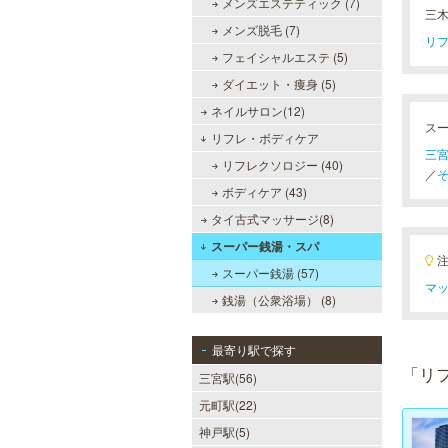
メンズエステティック (7)
三
メンズ脱毛 (7)
リフ
フェイシャルエステ (5)
ダイエット・痩身 (5)
ネイルサロン(12)
ス
リフレ・ボディケア
三宮
リフレクソロジー (40)
／
そ
ボディケア (43)
タイ古式マッサージ(8)
スーパー銭湯・スパ
スーパー銭湯 (57)
マッ
銭湯（公衆浴場） (8)
最寄り駅で探す
「リ
三宮駅(56)
元町駅(22)
神戸駅(5)