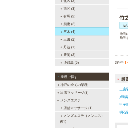
北区 (3)
西区 (3)
有馬 (2)
竹
須磨 (2)
三木 (4)
地元
施設
三田 (2)
丹波 (1)
豊岡 (3)
淡路島 (5)
3件中
1
業種で探す
最
神戸の全ての業種
三宮
出張マッサージ(3)
姫路
メンズエステ
甲子
店舗マッサージ (1)
明石
メンズエステ（メンエス）
(61)