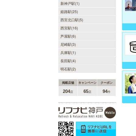
新神戸駅(1)
姫路駅(25)
西宮北口駅(5)
西宮駅(16)
芦屋駅(6)
尼崎駅(3)
兵庫駅(1)
長田駅(4)
明石駅(2)
掲載店舗
キャンペーン
クーポン
204
65
94
店
店
件