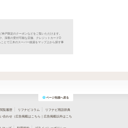
ビ神戸限定のクーポンなどをご覧いただけます。
や、深夜の受付可能な店舗、クレジットカードO
ることで三木のスーパー銭湯をマップ上から探す事
ページ先頭へ戻る
閲覧履歴
リフナビコラム
リフナビ用語辞典
い合わせ（
広告掲載はこちら
｜
広告掲載以外はこち
トマップ
利用規約
プライバシーポリシー