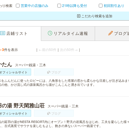
わり検索
営業中の店舗のみ
21時以降も受付
初回割引あり
こだわり検索を追加
店鋪リスト
リアルタイム速報
ブログ
～3
件を表示
｜
←前の50件
｜
次の50件→
｜
かたん
スーパー銭湯・三木
オフィシャルサイト
ブログ
木をふんだんに使ったロビーには、八角形をした塔屋の窓から柔らかな日差しが注ぎ込みま
呂の他、かけ流し式の源泉風呂から湯がこんこんと湧き出ています。
羽の湯 野天閑雅山荘
スーパー銭湯・三木
オフィシャルサイト
ブログ
気の延羽の湯がNESTA RESORT内にオープン！野天の岩風呂をはじめ、工夫を凝らした
し、古式蒸窯でサウナを楽しむもよし、飽きの来ないスーパー銭湯です。