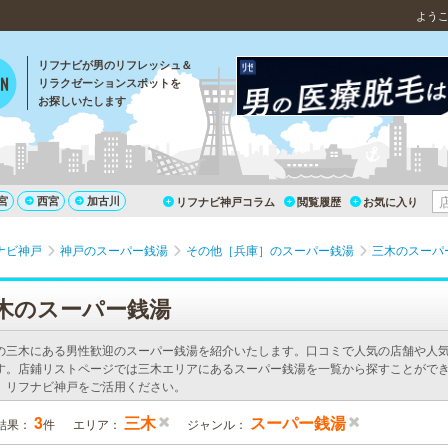
よう
リフナビが男のリフレッシュ＆
リラクゼーションスポットを
お探しいたします
宮
西宮
加古川
リフナビ神戸コラム
閲覧履歴
お気に入り
ナビ神戸
神戸のスーパー銭湯
その他［兵庫］のスーパー銭湯
三木のスーパ
木のスーパー銭湯
の三木にある男性歓迎のスーパー銭湯を紹介いたします。口コミで人気の店舗や人
す。店鋪リストページでは三木エリアにあるスーパー銭湯を一覧から探すことができ
、リフナビ神戸をご活用ください。
3
三木
スーパー銭湯
結果：
件
エリア：
ジャンル：