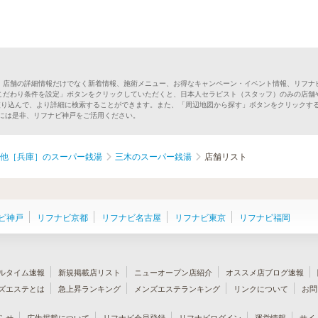
。店舗の詳細情報だけでなく新着情報、施術メニュー、お得なキャンペーン・イベント情報、リフナ
こだわり条件を設定」ボタンをクリックしていただくと、日本人セラピスト（スタッフ）のみの店舗
絞り込んで、より詳細に検索することができます。また、「周辺地図から探す」ボタンをクリックす
しには是非、リフナビ神戸をご活用ください。
他［兵庫］のスーパー銭湯
三木のスーパー銭湯
店舗リスト
ビ神戸
リフナビ京都
リフナビ名古屋
リフナビ東京
リフナビ福岡
ルタイム速報
新規掲載店リスト
ニューオープン店紹介
オススメ店ブログ速報
ズエステとは
急上昇ランキング
メンズエステランキング
リンクについて
お問
らせ
広告掲載について
リフナビ会員登録
リフナビログイン
運営情報
サイ