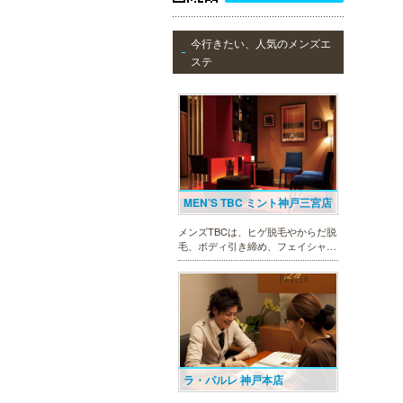
今行きたい、人気のメンズエ
ステ
MEN’S TBC ミント神戸三宮店
メンズTBCは、ヒゲ脱毛やからだ脱
毛、ボディ引き締め、フェイシャル
等、清潔感を保ちたい方や、お手入
れを楽に済ませたい方を全力でサポ
ート致します。各種体験コースもご
用意し、お待ちしております。
ラ・パルレ 神戸本店