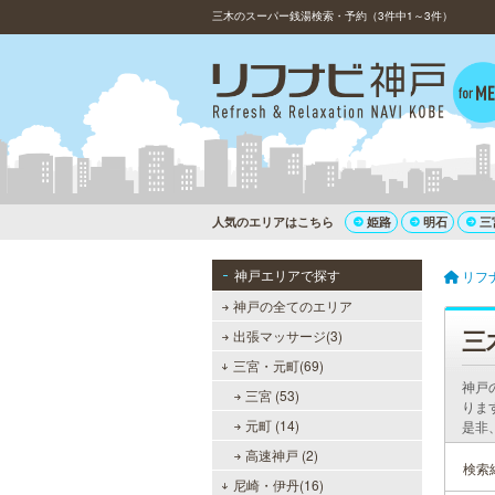
三木のスーパー銭湯検索・予約（3件中1～3件）
人気のエリアはこちら
姫路
明石
三
神戸エリアで探す
リフ
神戸の全てのエリア
三
出張マッサージ(3)
三宮・元町(69)
神戸
三宮 (53)
りま
元町 (14)
是非
高速神戸 (2)
検索
尼崎・伊丹(16)