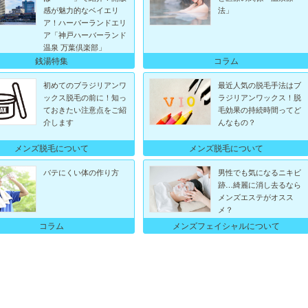
感が魅力的なベイエリ
法」
ア！ハーバーランドエリ
ア「神戸ハーバーランド
温泉 万葉倶楽部」
銭湯特集
コラム
初めてのブラジリアンワ
最近人気の脱毛手法はブ
ックス脱毛の前に！知っ
ラジリアンワックス！脱
ておきたい注意点をご紹
毛効果の持続時間ってど
介します
んなもの？
メンズ脱毛について
メンズ脱毛について
バテにくい体の作り方
男性でも気になるニキビ
跡…綺麗に消し去るなら
メンズエステがオスス
メ？
メンズフェイシャルについて
コラム