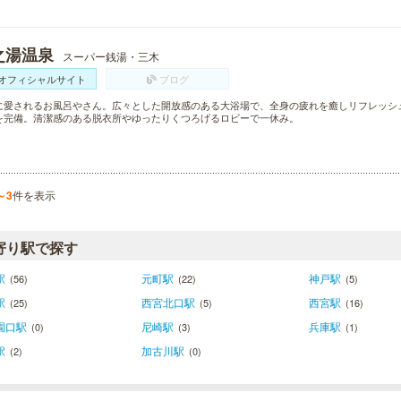
之湯温泉
スーパー銭湯・三木
オフィシャルサイト
ブログ
に愛されるお風呂やさん。広々とした開放感のある大浴場で、全身の疲れを癒しリフレッシ
を完備。清潔感のある脱衣所やゆったりくつろげるロビーで一休み。
～3
件を表示
寄り駅で探す
駅
元町駅
神戸駅
(56)
(22)
(5)
駅
西宮北口駅
西宮駅
(25)
(5)
(16)
園口駅
尼崎駅
兵庫駅
(0)
(3)
(1)
駅
加古川駅
(2)
(0)