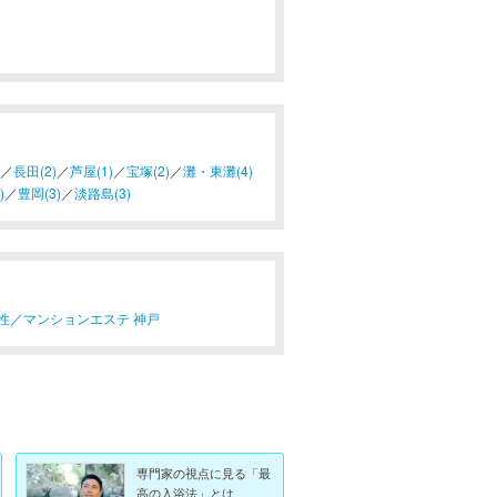
／
長田(2)
／
芦屋(1)
／
宝塚(2)
／
灘・東灘(4)
)
／
豊岡(3)
／
淡路島(3)
性／
マンションエステ 神戸
専門家の視点に見る「最
高の入浴法」とは