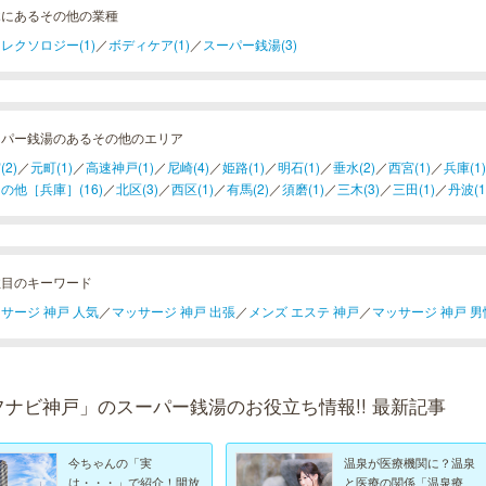
木にあるその他の業種
レクソロジー(1)
／
ボディケア(1)
／
スーパー銭湯(3)
ーパー銭湯のあるその他のエリア
(2)
／
元町(1)
／
高速神戸(1)
／
尼崎(4)
／
姫路(1)
／
明石(1)
／
垂水(2)
／
西宮(1)
／
兵庫(1)
の他［兵庫］(16)
／
北区(3)
／
西区(1)
／
有馬(2)
／
須磨(1)
／
三木(3)
／
三田(1)
／
丹波(1
注目のキーワード
サージ 神戸 人気
／
マッサージ 神戸 出張
／
メンズ エステ 神戸
／
マッサージ 神戸 男
フナビ神戸」のスーパー銭湯のお役立ち情報!! 最新記事
今ちゃんの「実
温泉が医療機関に？温泉
は・・・」で紹介！開放
と医療の関係「温泉療