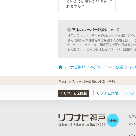
どのような情報が配信さ
れますか？
三木のスーパー銭湯について
神戸の三木にある男性歓迎のスーパー銭湯を紹介
さらに細かく条件指定をご希望される場合は、「
K、ポイントカード有、領収証発行可の店舗等を
も可能です。 三木の男性歓迎のスーパー銭湯探
リフナビ神戸
神戸のスーパー銭湯
その
三木にあるスーパー銭湯の検索・予約
リフナビ大阪
リフナ
リフナビ全国版
リア
メン
ら
）
お知