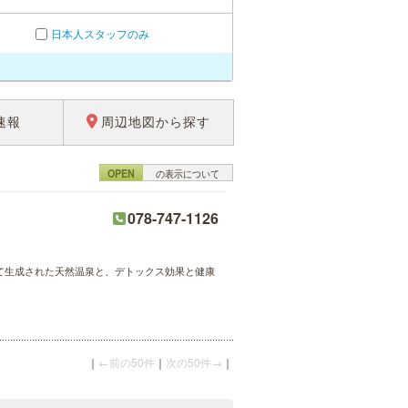
日本人スタッフのみ
速報
周辺地図から探す
OPEN
の表示について
078-747-1126
けて生成された天然温泉と、デトックス効果と健康
｜
←前の50件
｜
次の50件→
｜