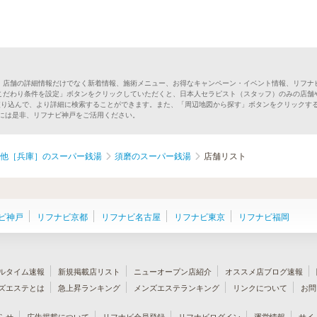
。店舗の詳細情報だけでなく新着情報、施術メニュー、お得なキャンペーン・イベント情報、リフナ
こだわり条件を設定」ボタンをクリックしていただくと、日本人セラピスト（スタッフ）のみの店舗
絞り込んで、より詳細に検索することができます。また、「周辺地図から探す」ボタンをクリックす
しには是非、リフナビ神戸をご活用ください。
他［兵庫］のスーパー銭湯
須磨のスーパー銭湯
店舗リスト
ビ神戸
リフナビ京都
リフナビ名古屋
リフナビ東京
リフナビ福岡
ルタイム速報
新規掲載店リスト
ニューオープン店紹介
オススメ店ブログ速報
ズエステとは
急上昇ランキング
メンズエステランキング
リンクについて
お問
らせ
広告掲載について
リフナビ会員登録
リフナビログイン
運営情報
サイ