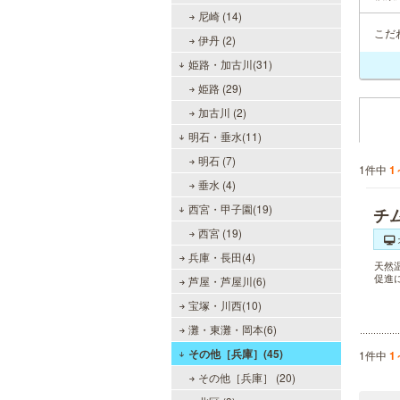
尼崎 (14)
こだ
伊丹 (2)
姫路・加古川(31)
姫路 (29)
加古川 (2)
明石・垂水(11)
明石 (7)
1件中
1
垂水 (4)
西宮・甲子園(19)
チ
西宮 (19)
兵庫・長田(4)
天然
促進
芦屋・芦屋川(6)
宝塚・川西(10)
灘・東灘・岡本(6)
その他［兵庫］(45)
1件中
1
その他［兵庫］ (20)