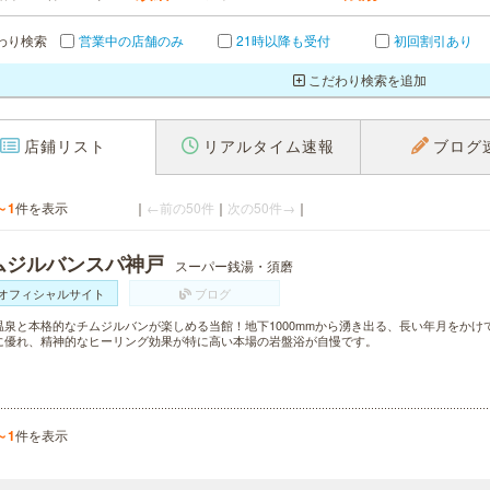
わり検索
営業中の店舗のみ
21時以降も受付
初回割引あり
こだわり検索を追加
店鋪リスト
リアルタイム速報
ブログ
～1
件を表示
｜
←前の50件
｜
次の50件→
｜
ムジルバンスパ神戸
スーパー銭湯・須磨
オフィシャルサイト
ブログ
温泉と本格的なチムジルバンが楽しめる当館！地下1000mmから湧き出る、長い年月をか
に優れ、精神的なヒーリング効果が特に高い本場の岩盤浴が自慢です。
～1
件を表示