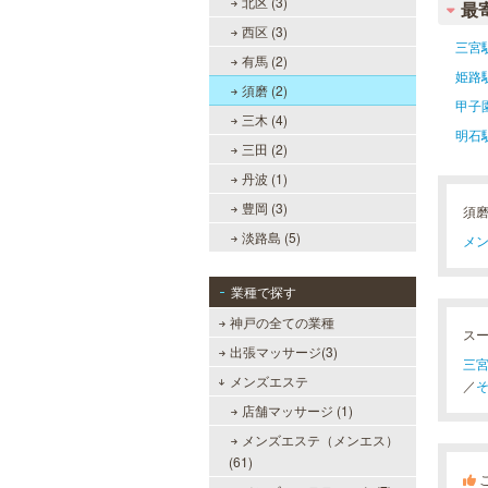
北区 (3)
最
西区 (3)
三宮
有馬 (2)
姫路
須磨 (2)
甲子
三木 (4)
明石
三田 (2)
丹波 (1)
豊岡 (3)
須
淡路島 (5)
メン
業種で探す
神戸の全ての業種
ス
出張マッサージ(3)
三宮
メンズエステ
／
そ
店舗マッサージ (1)
メンズエステ（メンエス）
(61)