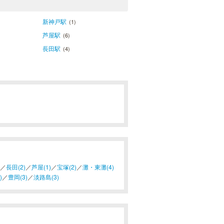
新神戸駅
(1)
芦屋駅
(6)
長田駅
(4)
／
長田(2)
／
芦屋(1)
／
宝塚(2)
／
灘・東灘(4)
)
／
豊岡(3)
／
淡路島(3)