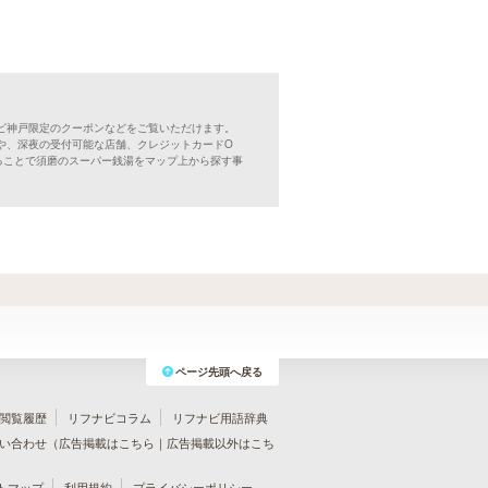
ビ神戸限定のクーポンなどをご覧いただけます。
や、深夜の受付可能な店舗、クレジットカードO
ることで須磨のスーパー銭湯をマップ上から探す事
ページ先頭へ戻る
閲覧履歴
リフナビコラム
リフナビ用語辞典
い合わせ（
広告掲載はこちら
｜
広告掲載以外はこち
トマップ
利用規約
プライバシーポリシー