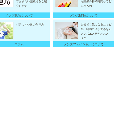
ておきたい注意点をご紹
毛効果の持続時間ってど
介します
んなもの？
メンズ脱毛について
メンズ脱毛について
バテにくい体の作り方
男性でも気になるニキビ
跡…綺麗に消し去るなら
メンズエステがオスス
メ？
メンズフェイシャルについて
コラム