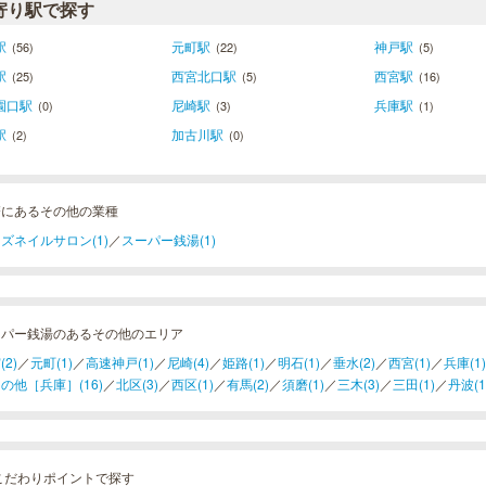
寄り駅で探す
駅
元町駅
神戸駅
(56)
(22)
(5)
駅
西宮北口駅
西宮駅
(25)
(5)
(16)
園口駅
尼崎駅
兵庫駅
(0)
(3)
(1)
駅
加古川駅
(2)
(0)
磨にあるその他の業種
ズネイルサロン(1)
／
スーパー銭湯(1)
ーパー銭湯のあるその他のエリア
(2)
／
元町(1)
／
高速神戸(1)
／
尼崎(4)
／
姫路(1)
／
明石(1)
／
垂水(2)
／
西宮(1)
／
兵庫(1)
の他［兵庫］(16)
／
北区(3)
／
西区(1)
／
有馬(2)
／
須磨(1)
／
三木(3)
／
三田(1)
／
丹波(1
こだわりポイントで探す