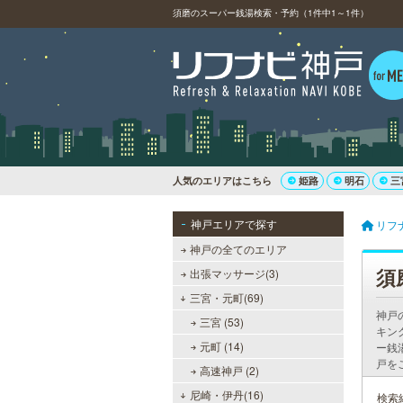
須磨のスーパー銭湯検索・予約（1件中1～1件）
人気のエリアはこちら
姫路
明石
三
神戸エリアで探す
リフ
神戸の全てのエリア
須
出張マッサージ(3)
三宮・元町(69)
神戸
三宮 (53)
キン
元町 (14)
ー銭
戸を
高速神戸 (2)
尼崎・伊丹(16)
検索