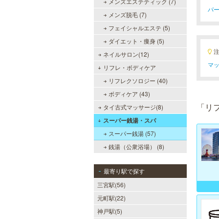
メンズエステティック (7)
パ
メンズ脱毛 (7)
フェイシャルエステ (5)
ダイエット・痩身 (5)
ネイルサロン(12)
マッ
リフレ・ボディケア
リフレクソロジー (40)
ボディケア (43)
「リ
タイ古式マッサージ(8)
スーパー銭湯・スパ
スーパー銭湯 (57)
銭湯（公衆浴場） (8)
最寄り駅で探す
三宮駅(56)
元町駅(22)
神戸駅(5)