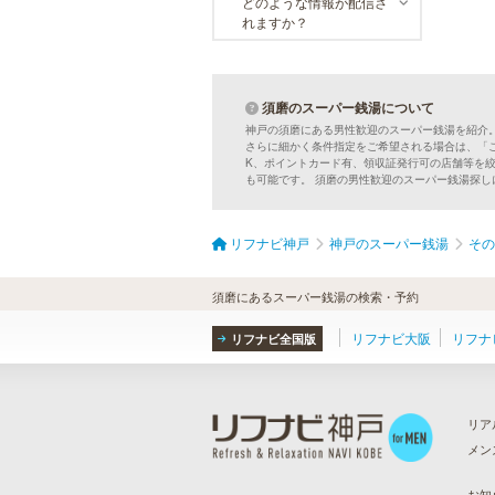
どのような情報が配信さ
れますか？
須磨のスーパー銭湯について
神戸の須磨にある男性歓迎のスーパー銭湯を紹介
さらに細かく条件指定をご希望される場合は、「
K、ポイントカード有、領収証発行可の店舗等を
も可能です。 須磨の男性歓迎のスーパー銭湯探
リフナビ神戸
神戸のスーパー銭湯
その
須磨にあるスーパー銭湯の検索・予約
リフナビ大阪
リフナ
リフナビ全国版
リア
メン
ら
）
お知