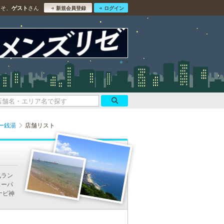
こそ、
さん
ゲスト
新規会員登録
ログイン
ー銭湯
店舗リスト
気ラン
スーパ
ナビ神