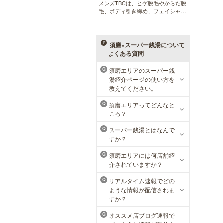
メンズTBCは、ヒゲ脱毛やからだ脱
毛、ボディ引き締め、フェイシャル
等、清潔感を保ちたい方や、お手入
れを楽に済ませたい方を全力でサポ
ート致します。各種体験コースもご
用意し、お待ちしております。
須磨×スーパー銭湯について
よくある質問
須磨エリアのスーパー銭
Q
メンズリゼクリニック 神戸三
湯紹介ページの使い方を
宮院
教えてください。
メンズリゼクリニックの永久脱毛が
須磨エリアってどんなと
Q
全国で受けられます。多くの男性患
ころ？
者様にご支持頂き、新宿1院から始
まったメンズリゼクリニックが、現
スーパー銭湯とはなんで
Q
在では提携院含め全国10院を展開す
すか？
るクリニックになりました。
須磨エリアには何店舗紹
Q
介されていますか？
リアルタイム速報でどの
Q
ような情報が配信されま
すか？
オススメ店ブログ速報で
Q