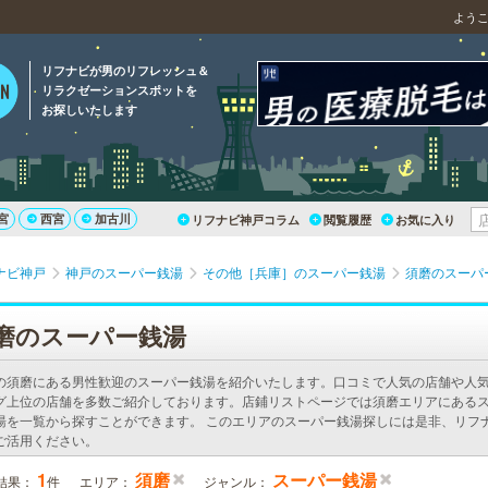
よう
リフナビが男のリフレッシュ＆
リラクゼーションスポットを
お探しいたします
宮
西宮
加古川
リフナビ神戸コラム
閲覧履歴
お気に入り
ナビ神戸
神戸のスーパー銭湯
その他［兵庫］のスーパー銭湯
須磨のスーパ
磨のスーパー銭湯
の須磨にある男性歓迎のスーパー銭湯を紹介いたします。口コミで人気の店舗や人
グ上位の店舗を多数ご紹介しております。店鋪リストページでは須磨エリアにある
湯を一覧から探すことができます。 このエリアのスーパー銭湯探しには是非、リフ
ご活用ください。
1
須磨
スーパー銭湯
結果：
件
エリア：
ジャンル：