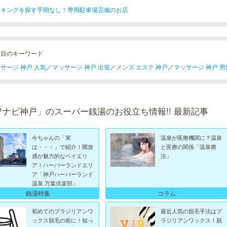
ーキングを探す手間なし！専用駐車場完備のお店
注目のキーワード
サージ 神戸 人気
／
マッサージ 神戸 出張
／
メンズ エステ 神戸
／
マッサージ 神戸 男
フナビ神戸」のスーパー銭湯のお役立ち情報!! 最新記事
今ちゃんの「実
温泉が医療機関に？温泉
は・・・」で紹介！開放
と医療の関係「温泉療
感が魅力的なベイエリ
法」
ア！ハーバーランドエリ
ア「神戸ハーバーランド
温泉 万葉倶楽部」
銭湯特集
コラム
初めてのブラジリアンワ
最近人気の脱毛手法はブ
ックス脱毛の前に！知っ
ラジリアンワックス！脱