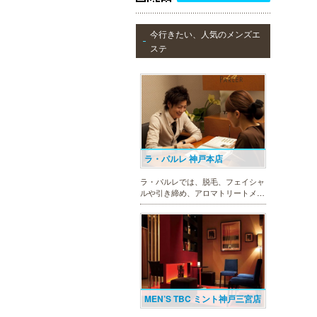
今行きたい、人気のメンズエ
ステ
ラ・パルレ 神戸本店
ラ・パルレでは、脱毛、フェイシャ
ルや引き締め、アロマトリートメン
ト、本格的なダイエットコース等、
幅広いメニューでお客様の美を応
援。初めてで不安という方には、初
回限定体験コースも多数取り揃えて
おります。
MEN’S TBC ミント神戸三宮店