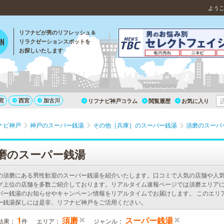
よう
リフナビが男のリフレッシュ＆
リラクゼーションスポットを
お探しいたします
宮
西宮
加古川
リフナビ神戸コラム
閲覧履歴
お気に入り
ナビ神戸
神戸のスーパー銭湯
その他［兵庫］のスーパー銭湯
須磨のスーパ
磨のスーパー銭湯
の須磨にある男性歓迎のスーパー銭湯を紹介いたします。口コミで人気の店舗や人
グ上位の店舗を多数ご紹介しております。リアルタイム速報ページでは須磨エリア
パー銭湯のお知らせやキャンペーン情報をリアルタイムでお届けします。 このエリ
ー銭湯探しには是非、リフナビ神戸をご活用ください。
1
須磨
スーパー銭湯
結果：
件
エリア：
ジャンル：