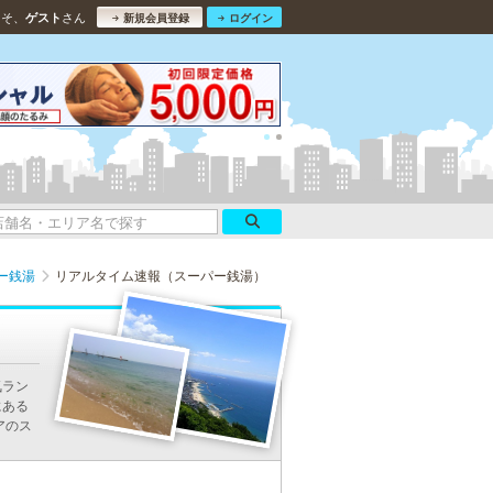
こそ、
さん
ゲスト
新規会員登録
ログイン
ー銭湯
リアルタイム速報（スーパー銭湯）
気ラン
にある
アのス