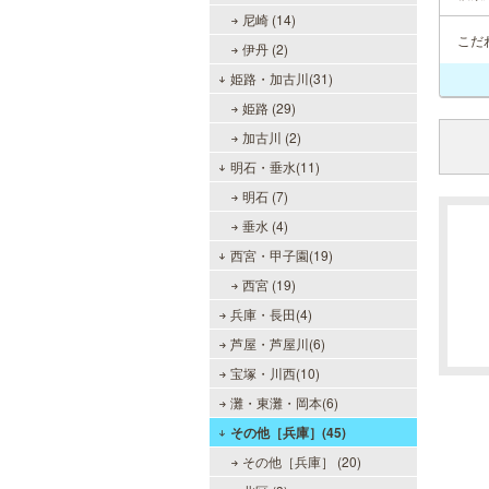
尼崎 (14)
こだ
伊丹 (2)
姫路・加古川(31)
姫路 (29)
加古川 (2)
明石・垂水(11)
明石 (7)
垂水 (4)
西宮・甲子園(19)
西宮 (19)
兵庫・長田(4)
芦屋・芦屋川(6)
宝塚・川西(10)
灘・東灘・岡本(6)
その他［兵庫］(45)
その他［兵庫］ (20)