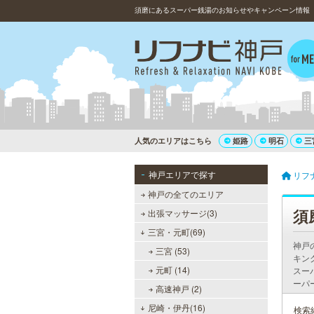
須磨にあるスーパー銭湯のお知らせやキャンペーン情報
人気のエリアはこちら
姫路
明石
三
神戸エリアで探す
リフ
神戸の全てのエリア
須
出張マッサージ(3)
三宮・元町(69)
神戸
三宮 (53)
キン
元町 (14)
スー
ーパ
高速神戸 (2)
尼崎・伊丹(16)
検索