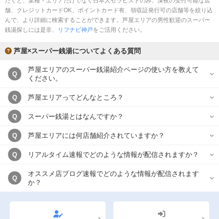
だくと、業種・エリアだけでなく日本人セラピストのみ、深夜の受付可能な店
完全個室
半個室あり
舗、クレジットカードOK、ポイントカード有、領収証発行可の店舗等を絞り込
んで、より詳細に検索することができます。芦屋エリアの男性歓迎のスーパー
ペアルームあり
シャワー室完備
銭湯探しには是非、
リフナビ神戸
をご活用ください。
フットバスあり
岩盤浴あり
芦屋×スーパー銭湯についてよくある質問
専用駐車場あり
有資格者在籍
芦屋エリアのスーパー銭湯紹介ページの使い方を教えて
Q
ください。
日本人スタッフのみ
女性スタッフのみ
芦屋エリアってどんなところ？
Q
スタッフ指名可
Ｗセラピスト
スーパー銭湯とはなんですか？
Q
駅から徒歩5分以内
芦屋エリアには何店舗紹介されていますか？
Q
こだわり条件を変更
リアルタイム速報でどのような情報が配信されますか？
Q
閉じる
オススメ店ブログ速報でどのような情報が配信されます
Q
か？