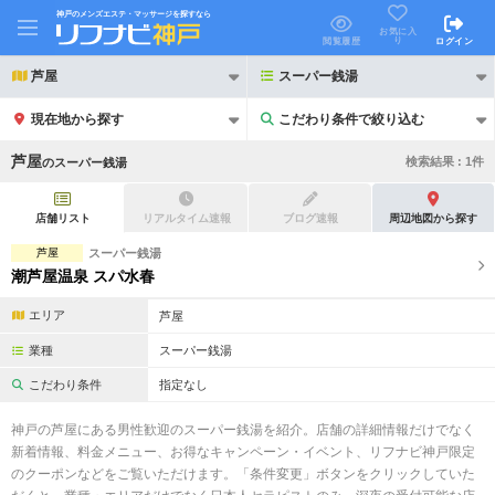
神戸のメンズエステ・マッサージを探すなら
お気に入
り
閲覧履歴
ログイン
芦屋
スーパー銭湯
現在地から探す
こだわり条件で絞り込む
こだわり条件で絞り込む
芦屋
検索結果 :
1
件
の
スーパー銭湯
店舗リスト
リアルタイム速報
ブログ速報
周辺地図から探す
芦屋
スーパー銭湯
潮芦屋温泉 スパ水春
21時以降も受付
24時以降も受付
エリア
芦屋
初回割引あり
リピーター割引あり
業種
スーパー銭湯
団体割引
ポイントカード有
こだわり条件
指定なし
キャッシュレス決済OK
領収証発行可
神戸の芦屋にある男性歓迎のスーパー銭湯を紹介。店舗の詳細情報だけでなく
新着情報、料金メニュー、お得なキャンペーン・イベント、リフナビ神戸限定
2名様歓迎
団体様歓迎
のクーポンなどをご覧いただけます。「条件変更」ボタンをクリックしていた