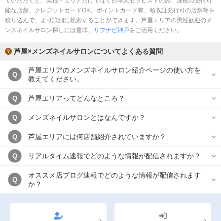
ていただくと、業種・エリアだけでなく日本人セラピストのみ、深夜の受付可
完全個室
半個室あり
能な店舗、クレジットカードOK、ポイントカード有、領収証発行可の店舗等を
絞り込んで、より詳細に検索することができます。芦屋エリアの男性歓迎のメ
ペアルームあり
シャワー室完備
ンズネイルサロン探しには是非、
リフナビ神戸
をご活用ください。
フットバスあり
岩盤浴あり
芦屋×メンズネイルサロンについてよくある質問
専用駐車場あり
有資格者在籍
芦屋エリアのメンズネイルサロン紹介ページの使い方を
Q
教えてください。
日本人スタッフのみ
女性スタッフのみ
芦屋エリアってどんなところ？
Q
スタッフ指名可
Ｗセラピスト
メンズネイルサロンとはなんですか？
Q
駅から徒歩5分以内
芦屋エリアには何店舗紹介されていますか？
Q
こだわり条件を変更
リアルタイム速報でどのような情報が配信されますか？
Q
閉じる
オススメ店ブログ速報でどのような情報が配信されます
Q
か？