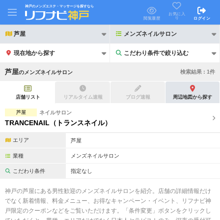
神戸のメンズエステ・マッサージを探すなら
お気に入
り
閲覧履歴
ログイン
芦屋
メンズネイルサロン
現在地から探す
こだわり条件で絞り込む
こだわり条件で絞り込む
芦屋
検索結果 :
1
件
の
メンズネイルサロン
店舗リスト
リアルタイム速報
ブログ速報
周辺地図から探す
芦屋
ネイルサロン
TRANCENAIL（トランスネイル）
21時以降も受付
24時以降も受付
エリア
芦屋
初回割引あり
リピーター割引あり
業種
メンズネイルサロン
団体割引
ポイントカード有
こだわり条件
指定なし
キャッシュレス決済OK
領収証発行可
神戸の芦屋にある男性歓迎のメンズネイルサロンを紹介。店舗の詳細情報だけ
でなく新着情報、料金メニュー、お得なキャンペーン・イベント、リフナビ神
2名様歓迎
団体様歓迎
戸限定のクーポンなどをご覧いただけます。「条件変更」ボタンをクリックし