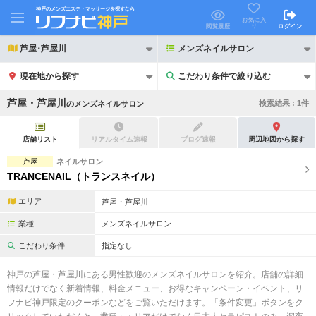
神戸のメンズエステ・マッサージを探すなら
お気に入
り
閲覧履歴
ログイン
芦屋･芦屋川
メンズネイルサロン
現在地から探す
こだわり条件で絞り込む
こだわり条件で絞り込む
芦屋・芦屋川
検索結果 :
1
件
の
メンズネイルサロン
店舗リスト
リアルタイム速報
ブログ速報
周辺地図から探す
芦屋
ネイルサロン
TRANCENAIL（トランスネイル）
21時以降も受付
24時以降も受付
エリア
芦屋・芦屋川
初回割引あり
リピーター割引あり
業種
メンズネイルサロン
団体割引
ポイントカード有
こだわり条件
指定なし
キャッシュレス決済OK
領収証発行可
神戸の芦屋・芦屋川にある男性歓迎のメンズネイルサロンを紹介。店舗の詳細
情報だけでなく新着情報、料金メニュー、お得なキャンペーン・イベント、リ
2名様歓迎
団体様歓迎
フナビ神戸限定のクーポンなどをご覧いただけます。「条件変更」ボタンをク