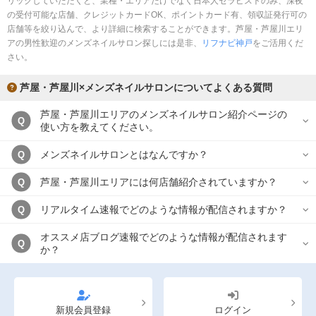
リックしていただくと、業種・エリアだけでなく日本人セラピストのみ、深夜
完全個室
半個室あり
の受付可能な店舗、クレジットカードOK、ポイントカード有、領収証発行可の
店舗等を絞り込んで、より詳細に検索することができます。芦屋・芦屋川エリ
ペアルームあり
シャワー室完備
アの男性歓迎のメンズネイルサロン探しには是非、
リフナビ神戸
をご活用くだ
さい。
フットバスあり
岩盤浴あり
芦屋・芦屋川×メンズネイルサロンについてよくある質問
専用駐車場あり
有資格者在籍
芦屋・芦屋川エリアのメンズネイルサロン紹介ページの
日本人スタッフのみ
女性スタッフのみ
Q
使い方を教えてください。
スタッフ指名可
Ｗセラピスト
メンズネイルサロンとはなんですか？
Q
駅から徒歩5分以内
芦屋・芦屋川エリアには何店舗紹介されていますか？
Q
こだわり条件を変更
リアルタイム速報でどのような情報が配信されますか？
Q
オススメ店ブログ速報でどのような情報が配信されます
閉じる
Q
か？
新規会員登録
ログイン