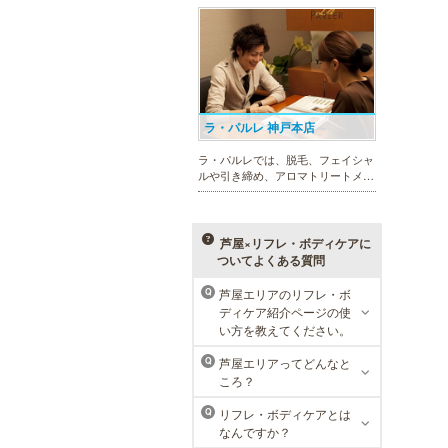
れを楽に済ませたい方を全力でサポ
ート致します。各種体験コースもご
用意し、お待ちしております。
ラ・パルレ 神戸本店
ラ・パルレでは、脱毛、フェイシャ
ルや引き締め、アロマトリートメン
ト、本格的なダイエットコース等、
幅広いメニューでお客様の美を応
援。初めてで不安という方には、初
回限定体験コースも多数取り揃えて
芦屋×リフレ・ボディケアに
おります。
ついてよくある質問
芦屋エリアのリフレ・ボ
Q
メンズリゼクリニック 神戸三
ディケア紹介ページの使
宮院
い方を教えてください。
メンズリゼクリニックの永久脱毛が
芦屋エリアってどんなと
Q
全国で受けられます。多くの男性患
ころ？
者様にご支持頂き、新宿1院から始
まったメンズリゼクリニックが、現
リフレ・ボディケアとは
Q
在では提携院含め全国10院を展開す
なんですか？
るクリニックになりました。