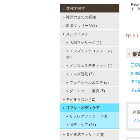
Re
業種で探す
す。
神戸の全ての業種
出張マッサージ(3)
メンズエステ
2件中
1
店舗マッサージ (1)
メンズエステ（メンエス）
最
(61)
三宮
メンズエステティック (7)
姫路
メンズ脱毛 (7)
甲子
フェイシャルエステ (5)
明石
ダイエット・痩身 (5)
ネイルサロン(12)
リフレ・ボディケア
芦
リフレクソロジー (40)
メン
ボディケア (43)
タイ古式マッサージ(8)