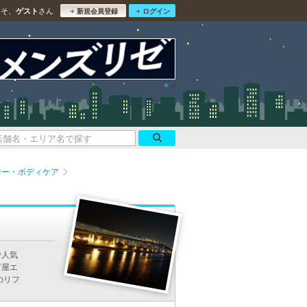
こそ、
さん
ゲスト
新規会員登録
ログイン
ジー・ボディケア
で人気
芦屋エ
のリフ