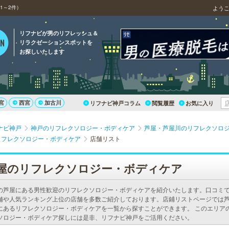
1～2件）
よう
リフナビが男のリフレッシュ＆
リラクゼーションスポットを
お探しいたします
宮
西宮
加古川
リフナビ神戸コラム
閲覧履歴
お気に入り
ナビ神戸
神戸のリフレクソロジー・ボディケア
芦屋・芦屋川のリフレクソロ
リフレクソロジー・ボディケア
店舗リスト
屋のリフレクソロジー・ボディケア
の芦屋にある男性歓迎のリフレクソロジー・ボディケアを紹介いたします。口コミ
舗や人気ランキング上位の店舗を多数ご紹介しております。店鋪リストページでは
にあるリフレクソロジー・ボディケアを一覧から探すことができます。 このエリア
ソロジー・ボディケア探しには是非、リフナビ神戸をご活用ください。