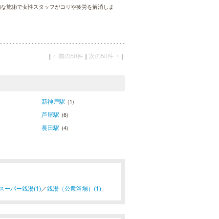
格的な施術で女性スタッフがコリや疲労を解消しま
｜
←前の50件
｜
次の50件→
｜
新神戸駅
(1)
芦屋駅
(6)
長田駅
(4)
スーパー銭湯(1)
／
銭湯（公衆浴場）(1)