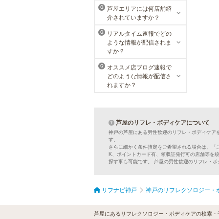
芦屋エリアには何店舗紹
Q
介されていますか？
リアルタイム速報でどの
Q
ような情報が配信されま
すか？
オススメ店ブログ速報で
Q
どのような情報が配信さ
れますか？
芦屋のリフレ・ボディケアについて
神戸の芦屋にある男性歓迎のリフレ・ボディケア
す。
さらに細かく条件指定をご希望される場合は、「
K、ポイントカード有、領収証発行可の店舗等を
探す事も可能です。 芦屋の男性歓迎のリフレ・
リフナビ神戸
神戸のリフレクソロジー・
芦屋にあるリフレクソロジー・ボディケアの検索・