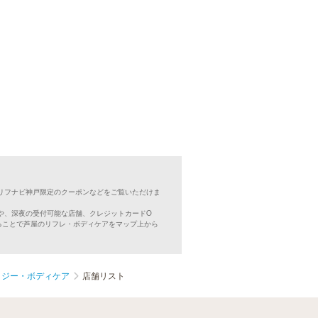
リフナビ神戸限定のクーポンなどをご覧いただけま
や、深夜の受付可能な店舗、クレジットカードO
ることで芦屋のリフレ・ボディケアをマップ上から
ロジー・ボディケア
店舗リスト