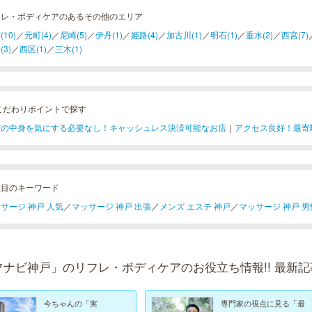
フレ・ボディケアのあるその他のエリア
10)
／
元町(4)
／
尼崎(5)
／
伊丹(1)
／
姫路(4)
／
加古川(1)
／
明石(1)
／
垂水(2)
／
西宮(7)
(3)
／
西区(1)
／
三木(1)
こだわりポイントで探す
布の中身を気にする必要なし！キャッシュレス決済可能なお店
｜
アクセス良好！最寄
注目のキーワード
サージ 神戸 人気
／
マッサージ 神戸 出張
／
メンズ エステ 神戸
／
マッサージ 神戸 男
フナビ神戸」のリフレ・ボディケアのお役立ち情報!! 最新記
今ちゃんの「実
専門家の視点に見る「最