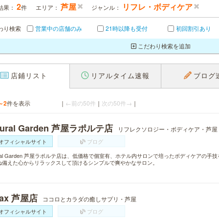
2
芦屋
リフレ・ボディケア
結果：
件
エリア：
ジャンル：
わり検索
営業中の店舗のみ
21時以降も受付
初回割引あり
こだわり検索を追加
店鋪リスト
リアルタイム速報
ブログ
～2
件を表示
｜
←前の50件
｜
次の50件→
｜
tural Garden 芦屋ラポルテ店
リフレクソロジー・ボディケア・芦屋
オフィシャルサイト
ブログ
ural Garden 芦屋ラポルテ店は、低価格で個室有、ホテル内サロンで培ったボディケア
ね備えた心からリラックスして頂けるシンプルで爽やかなサロン。
lax 芦屋店
ココロとカラダの癒しサプリ・芦屋
オフィシャルサイト
ブログ