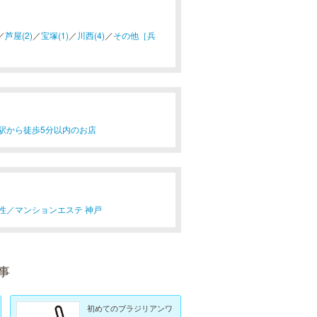
／
芦屋(2)
／
宝塚(1)
／
川西(4)
／
その他［兵
駅から徒歩5分以内のお店
性／
マンションエステ 神戸
事
初めてのブラジリアンワ