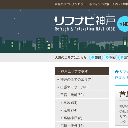
芦屋のリフレクソロジー・ボディケア検索・予約（2件中
人気のエリアはこちら
姫路
明石
三
神戸エリアで探す
リフ
芦屋の
神戸の全てのエリア
出張マッサージ(3)
芦
三宮・元町(69)
三宮 (53)
神戸
元町 (14)
の店
リア
高速神戸 (2)
レク
尼崎・伊丹(16)