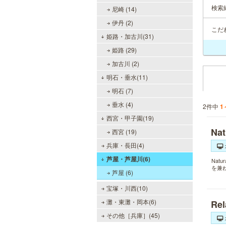
検索
尼崎 (14)
伊丹 (2)
こだ
姫路・加古川(31)
姫路 (29)
加古川 (2)
明石・垂水(11)
明石 (7)
垂水 (4)
2件中
1
西宮・甲子園(19)
Na
西宮 (19)
兵庫・長田(4)
芦屋・芦屋川(6)
Nat
を兼
芦屋 (6)
宝塚・川西(10)
灘・東灘・岡本(6)
Re
その他［兵庫］(45)