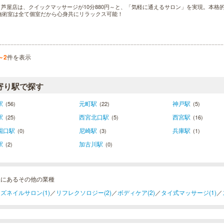
lax 芦屋店は、クイックマッサージが10分880円～と、「気軽に通えるサロン」を実現。本
施術室は全て個室だから心身共にリラックス可能！
～2
件を表示
寄り駅で探す
駅
元町駅
神戸駅
(56)
(22)
(5)
駅
西宮北口駅
西宮駅
(25)
(5)
(16)
園口駅
尼崎駅
兵庫駅
(0)
(3)
(1)
駅
加古川駅
(2)
(0)
屋にあるその他の業種
ズネイルサロン(1)
／
リフレクソロジー(2)
／
ボディケア(2)
／
タイ式マッサージ(1)
／