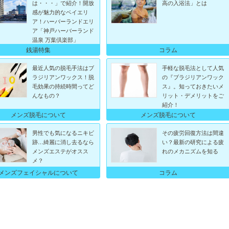
は・・・」で紹介！開放
高の入浴法」とは
感が魅力的なベイエリ
ア！ハーバーランドエリ
ア「神戸ハーバーランド
温泉 万葉倶楽部」
銭湯特集
コラム
最近人気の脱毛手法はブ
手軽な脱毛法として人気
ラジリアンワックス！脱
の『ブラジリアンワック
毛効果の持続時間ってど
ス』。知っておきたいメ
んなもの？
リット・デメリットをご
紹介！
メンズ脱毛について
メンズ脱毛について
男性でも気になるニキビ
その疲労回復方法は間違
跡…綺麗に消し去るなら
い？最新の研究による疲
メンズエステがオスス
れのメカニズムを知る
メ？
メンズフェイシャルについて
コラム