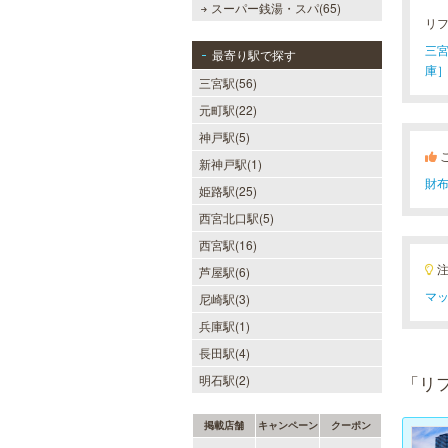
スーパー銭湯・スパ(65)
リ
三宮(
最寄り駅で探す
庫］
三宮駅(56)
元町駅(22)
神戸駅(5)
新神戸駅(1)
財
姫路駅(25)
西宮北口駅(5)
西宮駅(16)
芦屋駅(6)
マッ
尼崎駅(3)
兵庫駅(1)
長田駅(4)
明石駅(2)
「リ
掲載店舗
キャンペーン
クーポン