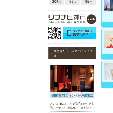
204
65
95
店
店
件
今行きたい、人気のメンズエ
ステ
MEN’S TBC ミント神戸三宮店
メンズTBCは、ヒゲ脱毛やからだ脱
毛、ボディ引き締め、フェイシャル
等、清潔感を保ちたい方や、お手入