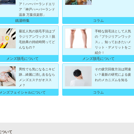
ア！ハーバーランドエリ
ア「神戸ハーバーランド
温泉 万葉倶楽部」
銭湯特集
コラム
最近人気の脱毛手法はブ
手軽な脱毛法として人気
ラジリアンワックス！脱
の『ブラジリアンワック
毛効果の持続時間ってど
ス』。知っておきたいメ
んなもの？
リット・デメリットをご
紹介！
メンズ脱毛について
メンズ脱毛について
男性でも気になるニキビ
その疲労回復方法は間違
跡…綺麗に消し去るなら
い？最新の研究による疲
メンズエステがオスス
れのメカニズムを知る
メ？
メンズフェイシャルについて
コラム
について