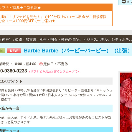
オ
リフナビ特典★ご新規割★
約時に「リフナビを見た！」で100分以上のコース料金がご新規様限
で全コース1000円OFFでのご案内★
（神戸） / 姫路・加古川・相生・明石・神戸の 自宅、ビジネスホテル、シティホテ
Barbie Barbie（バービーバービー）（出張
EN
NEW
業時間：10:00～翌4:00
定休日：不定休
0-9360-0233
※リフナビを見たと言うとスムーズです
だわりポイント
以降も受付 / 24時以降も受付 / 初回割引あり / リピーター割引あり / キャッシュ
済OK / 2名様歓迎 / 団体様歓迎 / 日本人スタッフのみ / 女性スタッフのみ / ス
フ指名可
お店から一言
い系、美人系、アイドル系、モデル系など様々…お客様好みのセラピストが当
らきっと見つかります
最新ニュース