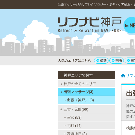
出張マッサージのリフレクソロジー・ボディケア検索・
人気のエリアはこちら
姫路
明石
三
神戸エリアで探す
リフ
神戸の全てのエリア
出
出張マッサージ(3)
出張（神戸） (3)
神戸
三宮・元町(69)
位の
探す
三宮 (53)
元町 (14)
検索
高速神戸 (2)