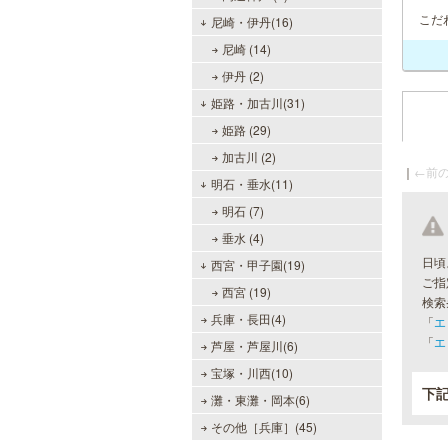
こだ
尼崎・伊丹(16)
尼崎 (14)
伊丹 (2)
姫路・加古川(31)
姫路 (29)
加古川 (2)
｜
←前の
明石・垂水(11)
明石 (7)
垂水 (4)
日頃
西宮・甲子園(19)
ご指
西宮 (19)
検索
兵庫・長田(4)
「
エ
「
エ
芦屋・芦屋川(6)
宝塚・川西(10)
下
灘・東灘・岡本(6)
その他［兵庫］(45)