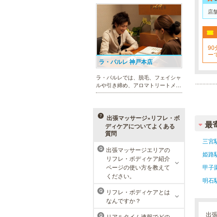
れを楽に済ませたい方を全力でサポ
店
ート致します。各種体験コースもご
用意し、お待ちしております。
90
ー
お
ラ・パルレ 神戸本店
ラ・パルレでは、脱毛、フェイシャ
ルや引き締め、アロマトリートメン
ト、本格的なダイエットコース等、
幅広いメニューでお客様の美を応
援。初めてで不安という方には、初
回限定体験コースも多数取り揃えて
出張マッサージ×リフレ・ボ
最
おります。
ディケアについてよくある
質問
三宮
メンズリゼクリニック 神戸三
出張マッサージエリアの
Q
姫路
宮院
リフレ・ボディケア紹介
ページの使い方を教えて
甲子
メンズリゼクリニックの永久脱毛が
ください。
明石
全国で受けられます。多くの男性患
者様にご支持頂き、新宿1院から始
リフレ・ボディケアとは
Q
まったメンズリゼクリニックが、現
なんですか？
在では提携院含め全国10院を展開す
るクリニックになりました。
出
リアルタイム速報でどの
Q