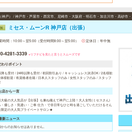
リーでのご予約のみとなっております。
ミセス・ムーンR 神戸店（出張）
EN
業時間：10:00～翌5:00（受付時間8:00～翌5:00）
定休日：年中無
0-4281-3339
※リフナビを見たと言うとスムーズです
だわりポイント
以降も受付 / 24時以降も受付 / 初回割引あり / キャッシュレス決済OK / 2名様歓
 団体様歓迎 / 有資格者在籍 / 日本人スタッフのみ / 女性スタッフのみ / スタッフ
可
お店から一言
最大級の大人気店が【出張】も兼ね備えて神戸に上陸！大人女性(ミセスさん)
る・優しさ・気遣い・ご奉 仕力・で非日常なひと時を過ごしていただけるそん
性限定の大人気プライベートサロン★
最新ニュース
舗からのお知らせはありません。