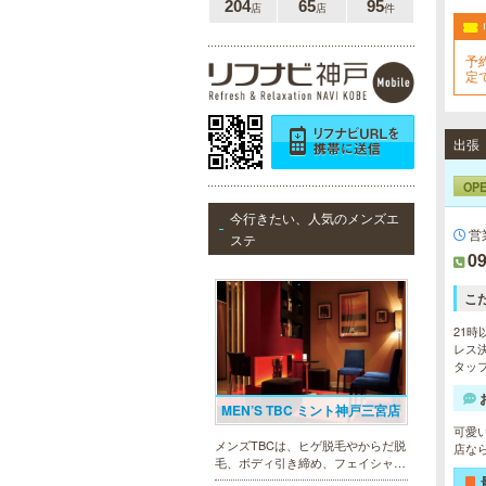
204
65
95
店
店
件
予
定
出張
OP
今行きたい、人気のメンズエ
営
ステ
09
こ
21時
レス決
タッ
MEN’S TBC ミント神戸三宮店
可愛
メンズTBCは、ヒゲ脱毛やからだ脱
店な
毛、ボディ引き締め、フェイシャル
等、清潔感を保ちたい方や、お手入