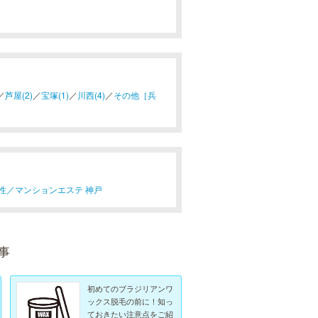
／
芦屋(2)
／
宝塚(1)
／
川西(4)
／
その他［兵
性／
マンションエステ 神戸
事
初めてのブラジリアンワ
ックス脱毛の前に！知っ
ておきたい注意点をご紹