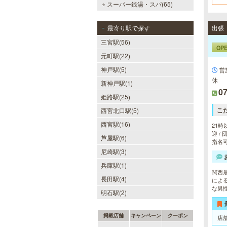
フ
スーパー銭湯・スパ(65)
最寄り駅で探す
三宮駅(56)
OP
元町駅(22)
神戸駅(5)
営
休
新神戸駅(1)
07
姫路駅(25)
こ
西宮北口駅(5)
西宮駅(16)
21時
迎 /
芦屋駅(6)
指名
尼崎駅(3)
兵庫駅(1)
関西
長田駅(4)
によ
な男
明石駅(2)
掲載店舗
キャンペーン
クーポン
店