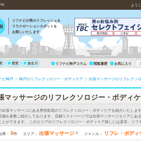
予約
よう
リフナビが男のリフレッシュ＆
リラクゼーションスポットを
お探しいたします
宮
西宮
加古川
リフナビ神戸コラム
閲覧履歴
お気に入り
ナビ神戸
神戸のリフレクソロジー・ボディケア
出張マッサージのリフレクソ
張マッサージのリフレクソロジー・ボディ
の出張マッサージにある男性歓迎のリフレクソロジー・ボディケアを紹介いたしま
店舗を多数ご紹介しております。店鋪リストページでは出張マッサージエリアにあ
ことができます。 このエリアのリフレクソロジー・ボディケア探しには是非、リフ
0
出張マッサージ
リフレ・ボディ
結果：
件
エリア：
ジャンル：