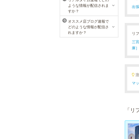
ような情報が配信されま
出張
すか？
オススメ店ブログ速報で
Q
どのような情報が配信さ
れますか？
リ
三宮(
庫］
マッ
「リ