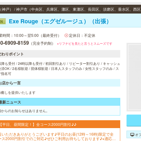
Exe Rouge（エグゼルージュ）（出張）
EN
業時間：10:00～翌5:00（最終受付）
定休日：不定休
0-6909-8159
（完全予約制）
※リフナビを見たと言うとスムーズです
だわりポイント
以降も受付 / 24時以降も受付 / 初回割引あり / リピーター割引あり / キャッシュ
済OK / 2名様歓迎 / 団体様歓迎 / 日本人スタッフのみ / 女性スタッフのみ / ス
フ指名可
お店から一言
の癒しを提供いたします
最新ニュース
舗からのお知らせはありません。
【平日、昼間限定！】全コース2000円割引♪♪
覧いただきありがとうございます♪平日のお昼(12時～16時)限定で全
オ
ース2000円割引でのご対応♪ぜひご利用お待ちしております♪※適応は