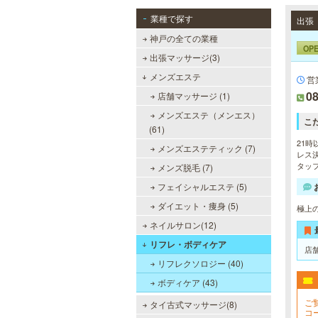
業種で探す
神戸の全ての業種
OP
出張マッサージ(3)
メンズエステ
営
08
店舗マッサージ (1)
メンズエステ（メンエス）
こ
(61)
21時
メンズエステティック (7)
レス決
タッ
メンズ脱毛 (7)
フェイシャルエステ (5)
ダイエット・痩身 (5)
極上
ネイルサロン(12)
リフレ・ボディケア
店
リフレクソロジー (40)
ボディケア (43)
ご
タイ古式マッサージ(8)
コ