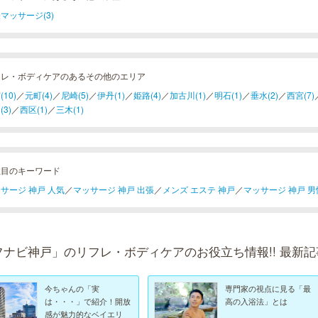
マッサージ(3)
フレ・ボディケアのあるその他のエリア
10)
／
元町(4)
／
尼崎(5)
／
伊丹(1)
／
姫路(4)
／
加古川(1)
／
明石(1)
／
垂水(2)
／
西宮(7)
(3)
／
西区(1)
／
三木(1)
注目のキーワード
サージ 神戸 人気
／
マッサージ 神戸 出張
／
メンズ エステ 神戸
／
マッサージ 神戸 男
フナビ神戸」のリフレ・ボディケアのお役立ち情報!! 最新記
今ちゃんの「実
専門家の視点に見る「最
は・・・」で紹介！開放
高の入浴法」とは
感が魅力的なベイエリ