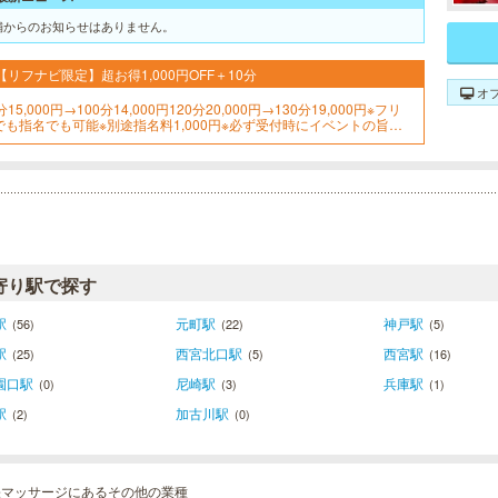
舗からのお知らせはありません。
【リフナビ限定】超お得1,000円OFF＋10分
オ
分15,000円→100分14,000円120分20,000円→130分19,000円※フリ
でも指名でも可能※別途指名料1,000円※必ず受付時にイベントの旨を
申し付けください
寄り駅で探す
駅
元町駅
神戸駅
(56)
(22)
(5)
駅
西宮北口駅
西宮駅
(25)
(5)
(16)
園口駅
尼崎駅
兵庫駅
(0)
(3)
(1)
駅
加古川駅
(2)
(0)
張マッサージにあるその他の業種