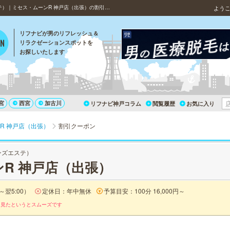
神戸・出張（神戸）の出張マッサージ（出張メンズエステ）｜ミセス・ムーンR 神戸店（出張）の割引クーポン
よう
リフナビが男のリフレッシュ＆
リラクゼーションスポットを
お探しいたします
宮
西宮
加古川
リフナビ神戸コラム
閲覧履歴
お気に入り
R 神戸店（出張）
割引クーポン
ンズエステ）
R 神戸店（出張）
～翌5:00）
定休日：年中無休
予算目安：100分 16,000円～
を見たというとスムーズです