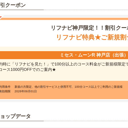
引クーポン
リフナビ
神戸限定！！割引クー
リフナビ特典★ご新規割
ミセス・ムーンR 神戸店（出張
約時に「リフナビを見た！」で100分以上のコース料金がご新規様限定
コース1000円OFFでのご案内★
●利用条件
新規の方限定、他の割引サービスと併用不可、100分コース以上でご利用のご新規様
●有効期限
2026年09月01日
ョップデータ