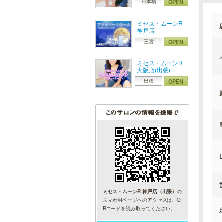
OPEN
日本橋
ミセス・ムーンR
神戸店
OPEN
三宮
ミセス・ムーンR
大阪店(出張)
OPEN
出張
L
ミセス・ムーンR 神戸店（出張）
の
スマホ用ページへのアクセスは、Q
Rコードを読み取ってください。