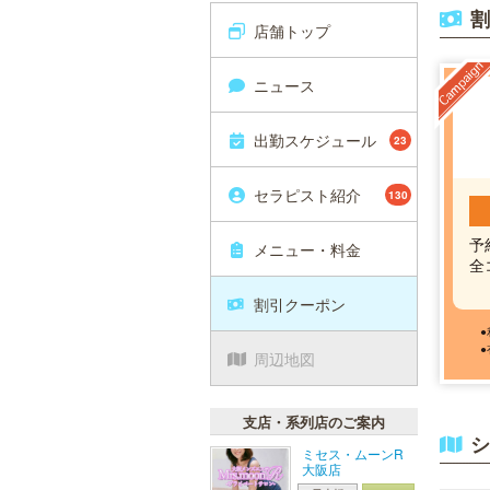
割
店舗トップ
ニュース
出勤スケジュール
23
セラピスト紹介
130
予
メニュー・料金
全
割引クーポン
周辺地図
支店・系列店のご案内
シ
ミセス・ムーンR
大阪店