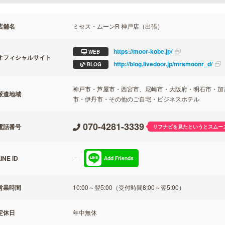
店舗名
ミセス・ムーンR 神戸店（出張）
https://moor-kobe.jp/
WEB
オフィシャルサイト
http://blog.livedoor.jp/mrsmoonr_d/
BLOG
神戸市・芦屋市・西宮市、尼崎市・大阪府・明石市・加
派遣地域
市・伊丹市・その他のご自宅・ビジネスホテル
070-4281-3339
電話番号
リフナビを見たというとスムー
－
INE ID
Add Friends
営業時間
10:00～翌5:00（受付時間8:00～翌5:00）
定休日
年中無休