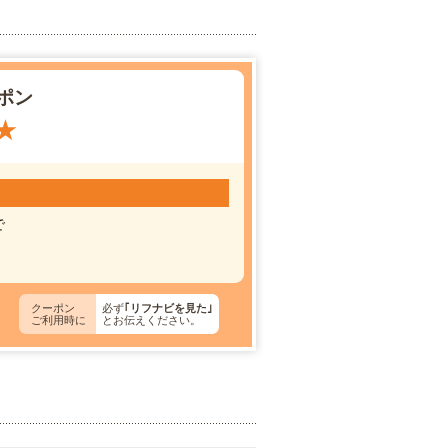
ポン
★
）
で
クーポン
必ず
｢リフナビを見た｣
ご利用時に
とお伝えください。