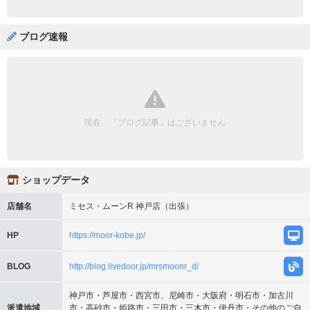
ブログ速報
現在、「ブログ記事」はございません
ショップデータ
店舗名
ミセス・ムーンR 神戸店（出張）
HP
https://moor-kobe.jp/
BLOG
http://blog.livedoor.jp/mrsmoonr_d/
神戸市・芦屋市・西宮市、尼崎市・大阪府・明石市・加古川
派遣地域
市・高砂市・姫路市・三田市・三木市・伊丹市・その他のご自