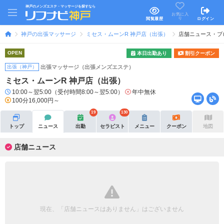
神戸のメンズエステ・マッサージを探すなら
お気に入
り
閲覧履歴
ログイン
神戸の出張マッサージ
ミセス・ムーンR 神戸店（出張）
店舗ニュース・ブ
OPEN
本日出勤あり
割引クーポン
出張（神戸）
出張マッサージ（出張メンズエステ）
ミセス・ムーンR 神戸店（出張）
10:00～翌5:00（受付時間8:00～翌5:00）
年中無休
100分16,000円～
19
130
トップ
ニュース
出勤
セラピスト
メニュー
クーポン
地図
店舗ニュース
現在、「店舗ニュースはありません」はございません