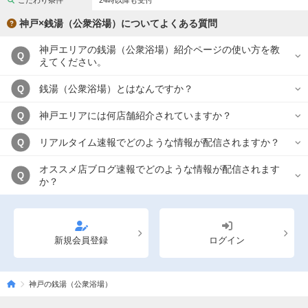
こだわり条件
24時以降も受付
完全個室
半個室あり
神戸×銭湯（公衆浴場）についてよくある質問
ペアルームあり
シャワー室完備
神戸エリアの銭湯（公衆浴場）紹介ページの使い方を教
Q
フットバスあり
岩盤浴あり
えてください。
専用駐車場あり
有資格者在籍
銭湯（公衆浴場）とはなんですか？
Q
日本人スタッフのみ
女性スタッフのみ
神戸エリアには何店舗紹介されていますか？
Q
スタッフ指名可
Ｗセラピスト
リアルタイム速報でどのような情報が配信されますか？
Q
駅から徒歩5分以内
オススメ店ブログ速報でどのような情報が配信されます
Q
か？
こだわり条件を変更
閉じる
新規会員登録
ログイン
神戸の銭湯（公衆浴場）