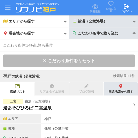
神戸のメンズエステ・マッサージを探すなら
お気に入
り
閲覧履歴
ログイン
エリアから探す
銭湯（公衆浴場）
現在地から探す
こだわり条件で絞り込む
こだわり条件で絞り込む
こだわり条件:
24時以降も受付
こだわり条件をリセット
神戸
検索結果 :
1
件
の
銭湯（公衆浴場）
21時以降も受付
24時以降も受付
初回割引あり
リピーター割引あり
店舗リスト
リアルタイム速報
ブログ速報
周辺地図から探す
三宮
銭湯（公衆浴場）
団体割引
ポイントカード有
湯あそびひろば 二宮温泉
キャッシュレス決済OK
領収証発行可
エリア
神戸
2名様歓迎
団体様歓迎
業種
銭湯（公衆浴場）