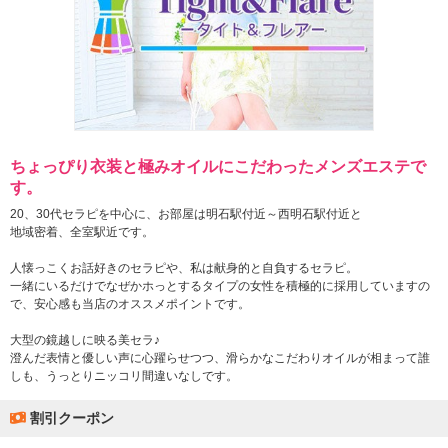
ちょっぴり衣装と極みオイルにこだわったメンズエステで
す。
20、30代セラピを中心に、お部屋は明石駅付近～西明石駅付近と
地域密着、全室駅近です。
人懐っこくお話好きのセラピや、私は献身的と自負するセラピ。
一緒にいるだけでなぜかホっとするタイプの女性を積極的に採用していますの
で、安心感も当店のオススメポイントです。
大型の鏡越しに映る美セラ♪
澄んだ表情と優しい声に心躍らせつつ、滑らかなこだわりオイルが相まって誰
しも、うっとりニッコリ間違いなしです。
割引クーポン