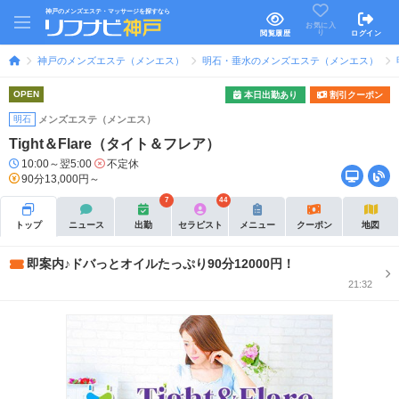
神戸のメンズエステ・マッサージを探すなら
お気に入
り
閲覧履歴
ログイン
神戸のメンズエステ（メンエス）
明石・垂水のメンズエステ（メンエス）
OPEN
本日出勤あり
割引クーポン
明石
メンズエステ（メンエス）
Tight＆Flare（タイト＆フレア）
10:00～翌5:00
不定休
90分13,000円～
7
44
トップ
ニュース
出勤
セラピスト
メニュー
クーポン
地図
即案内♪ドバっとオイルたっぷり90分12000円！
21:32