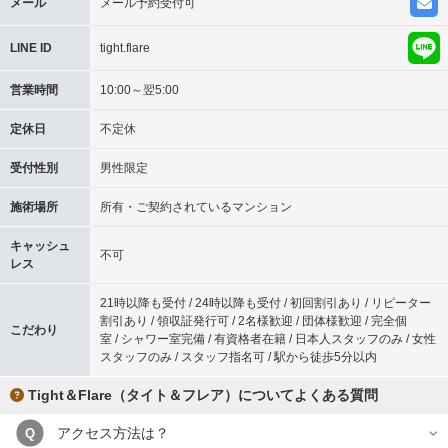
メール
メール予約受付可
LINE ID
tight.flare
営業時間
10:00～翌5:00
定休日
不定休
受付性別
男性限定
施術場所
所有・ご契約されているマンション
キャッシュ
不可
レス
21時以降も受付 / 24時以降も受付 / 初回割引あり / リピーター
割引あり / 領収証発行可 / 2名様歓迎 / 団体様歓迎 / 完全個
こだわり
室 / シャワー室完備 / 有資格者在籍 / 日本人スタッフのみ / 女性
スタッフのみ / スタッフ指名可 / 駅から徒歩5分以内
Tight＆Flare（タイト＆フレア）についてよくある質問
アクセス方法は？
Q