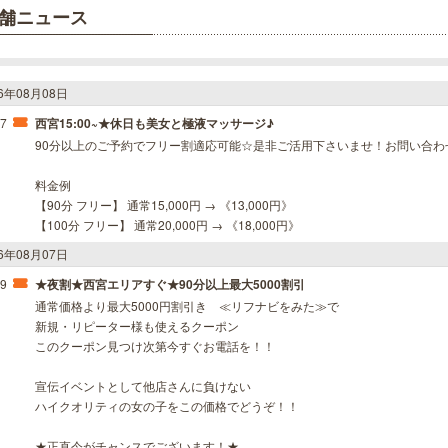
舗ニュース
26年08月08日
47
西宮15:00~★休日も美女と極液マッサージ♪
90分以上のご予約でフリー割適応可能☆是非ご活用下さいませ！お問い合わ
料金例
【90分 フリー】 通常15,000円 → 《13,000円》
【100分 フリー】 通常20,000円 → 《18,000円》
26年08月07日
29
★夜割★西宮エリアすぐ★90分以上最大5000割引
通常価格より最大5000円割引き ≪リフナビをみた≫で
新規・リピーター様も使えるクーポン
このクーポン見つけ次第今すぐお電話を！！
宣伝イベントとして他店さんに負けない
ハイクオリティの女の子をこの価格でどうぞ！！
★正直今がチャンスでございます！★