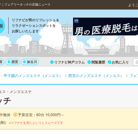
テ｜フェアリータッチの店舗ニュース
よう
リフナビが男のリフレッシュ＆
リラクゼーションスポットを
お探しいたします
宮
西宮
加古川
リフナビ神戸コラム
閲覧履歴
お気に入り
・甲子園のメンズエステ（メンエス）
西宮のメンズエステ（メンエス）
フェ
エス・メンズエステ
ッチ
中無休
予算目安：60分 10,000円～
約制）
※リフナビを見たというとスムーズです