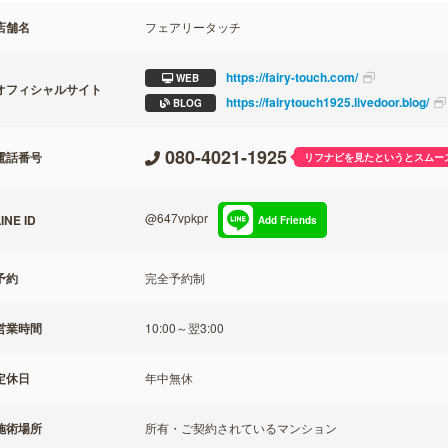
店舗名
フェアリータッチ
https://fairy-touch.com/
WEB
オフィシャルサイト
https://fairytouch1925.livedoor.blog/
BLOG
080-4021-1925
電話番号
リフナビを見たというとスムー
@647vpkpr
INE ID
Add Friends
予約
完全予約制
営業時間
10:00～翌3:00
定休日
年中無休
施術場所
所有・ご契約されているマンション