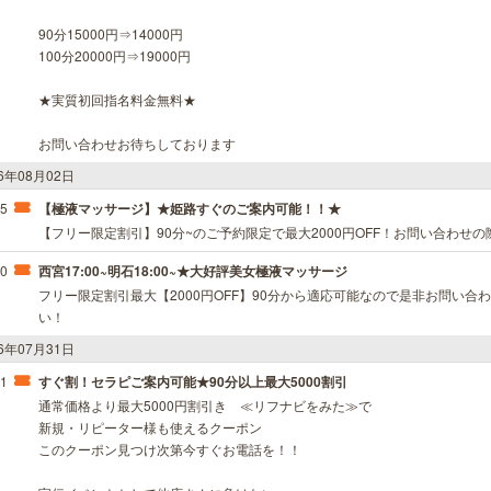
90分15000円⇒14000円
100分20000円⇒19000円
★実質初回指名料金無料★
お問い合わせお待ちしております
26年08月02日
45
【極液マッサージ】★姫路すぐのご案内可能！！★
【フリー限定割引】90分~のご予約限定で最大2000円OFF！お問い合わせ
10
西宮17:00~明石18:00~★大好評美女極液マッサージ
フリー限定割引最大【2000円OFF】90分から適応可能なので是非お問い
い！
26年07月31日
01
すぐ割！セラピご案内可能★90分以上最大5000割引
通常価格より最大5000円割引き ≪リフナビをみた≫で
新規・リピーター様も使えるクーポン
このクーポン見つけ次第今すぐお電話を！！