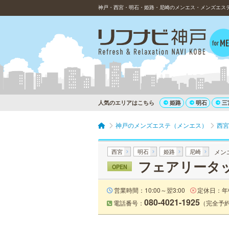
神戸・西宮・明石・姫路・尼崎のメンエス・メンズエス
人気のエリアはこちら
姫路
明石
三
神戸のメンズエステ（メンエス）
西宮
西宮
明石
姫路
尼崎
メン
フェアリータ
OPEN
営業時間：10:00～翌3:00
定休日：年
080-4021-1925
電話番号：
（完全予