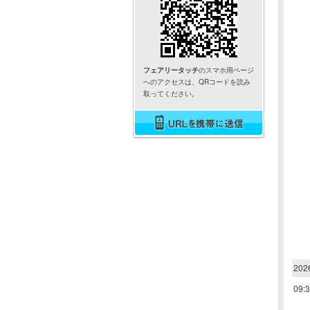
フェアリータッチ
のスマホ用ページ
へのアクセスは、QRコードを読み
取ってください。
20
09: