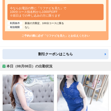
今ならお電話の際に『リフナビを見た』で
100分コース指名料から1000円OFF
※前日までの申し込みの方に限ります
利用条件
新規の方限定、100分コースに限る
有効期限
なし
ご予約の際に必ず「リフナビを見た」とお伝えください
割引クーポンはこちら
本日（08月08日）の出勤状況