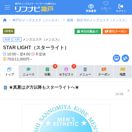
神戸のメンズエステ・マッサージを探すなら
お気に入
り
閲覧履歴
ログイン
神戸のメンズエステ（メンエス）
姫路・加古川のメンズエステ（メンエス）
OPEN
本日出勤あり
割引クーポン
姫路
元町
メンズエステ（メンエス）
STAR LIGHT（スターライト）
10:00～翌4:00
不定休
70分11,000円～
4
7
トップ
ニュース
出勤
セラピスト
メニュー
クーポン
地図
★真夏は夕方以降もスターライトへ★
14:58