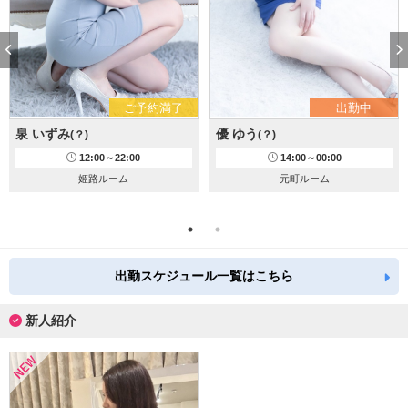
ご予約満了
出勤中
泉 いずみ
優 ゆう
(？)
(？)
12:00～22:00
14:00～00:00
姫路ルーム
元町ルーム
出勤スケジュール一覧はこちら
新人紹介