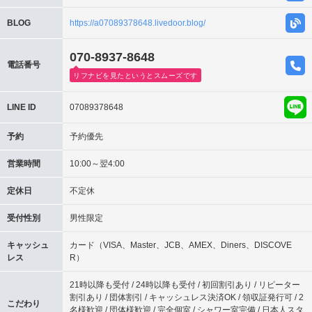
BLOG
https://a07089378648.livedoor.blog/
070-8937-8648
電話番号
リフナビを見たというとスムーズです
LINE ID
07089378648
予約
予約優先
営業時間
10:00～翌4:00
定休日
不定休
受付性別
男性限定
キャッシュ
カード（VISA、Master、JCB、AMEX、Diners、DISCOVE
レス
R）
21時以降も受付 / 24時以降も受付 / 初回割引あり / リピーター
割引あり / 団体割引 / キャッシュレス決済OK / 領収証発行可 / 2
こだわり
名様歓迎 / 団体様歓迎 / 完全個室 / シャワー室完備 / 日本人スタ