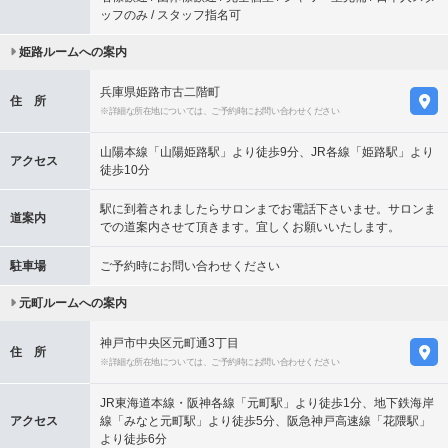
ッフのみ / スタッフ指名可
姫路ルームへの案内
兵庫県姫路市古二階町
住 所
※詳細な所在地については、ご予約時にお問い合わせください
山陽本線「山陽姫路駅」より徒歩9分、JR各線「姫路駅」より
アクセス
徒歩10分
駅に到着されましたらサロンまでお電話下さいませ。サロンま
道案内
での道案内させて頂きます。宜しくお願いいたします。
駐車場
ご予約時にお問い合わせください
元町ルームへの案内
神戸市中央区元町通3丁目
住 所
※詳細な所在地については、ご予約時にお問い合わせください
JR東海道本線・阪神各線「元町駅」より徒歩1分、地下鉄海岸
アクセス
線「みなと元町駅」より徒歩5分、阪急神戸高速線「花隈駅」
より徒歩6分