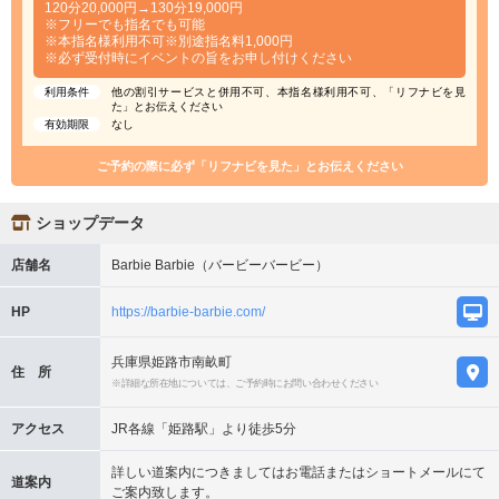
120分20,000円→130分19,000円
※フリーでも指名でも可能
※本指名様利用不可※別途指名料1,000円
※必ず受付時にイベントの旨をお申し付けください
利用条件
他の割引サービスと併用不可、本指名様利用不可、「リフナビを見
た」とお伝えください
有効期限
なし
ご予約の際に必ず「リフナビを見た」とお伝えください
ショップデータ
店舗名
Barbie Barbie（バービーバービー）
HP
https://barbie-barbie.com/
兵庫県姫路市南畝町
住 所
※詳細な所在地については、ご予約時にお問い合わせください
アクセス
JR各線「姫路駅」より徒歩5分
詳しい道案内につきましてはお電話またはショートメールにて
道案内
ご案内致します。