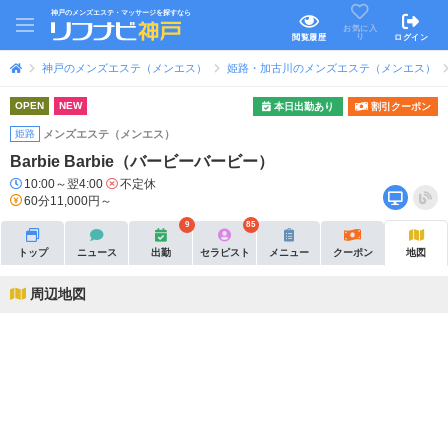
神戸のメンズエステ・マッサージを探すなら
お気に入
り
閲覧履歴
ログイン
神戸のメンズエステ（メンエス）
姫路・加古川のメンズエステ（メンエス）
OPEN
NEW
本日出勤あり
割引クーポン
姫路
メンズエステ（メンエス）
Barbie Barbie（バービーバービー）
10:00～翌4:00
不定休
60分11,000円～
9
85
トップ
ニュース
出勤
セラピスト
メニュー
クーポン
地図
周辺地図