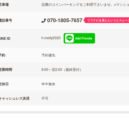
駐車場
近隣のコインパーキングをご利用下さいませ。※マンシ
070-1805-7657
電話番号
リフナビを見たというとスムー
h.melty2020
INE ID
Add Friends
予約
予約優先
営業時間
9:00～翌2:00（最終受付）
定休日
年中無休
キャッシュレス決済
不可