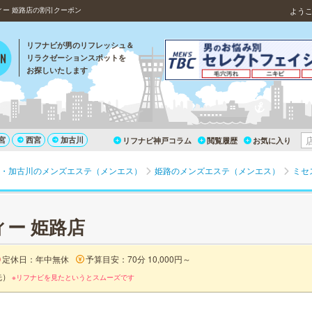
ー 姫路店の割引クーポン
よう
リフナビが男のリフレッシュ＆
リラクゼーションスポットを
お探しいたします
宮
西宮
加古川
リフナビ神戸コラム
閲覧履歴
お気に入り
・加古川のメンズエステ（メンエス）
姫路のメンズエステ（メンエス）
ミセ
ー 姫路店
定休日：年中無休
予算目安：70分 10,000円～
先）
※リフナビを見たというとスムーズです