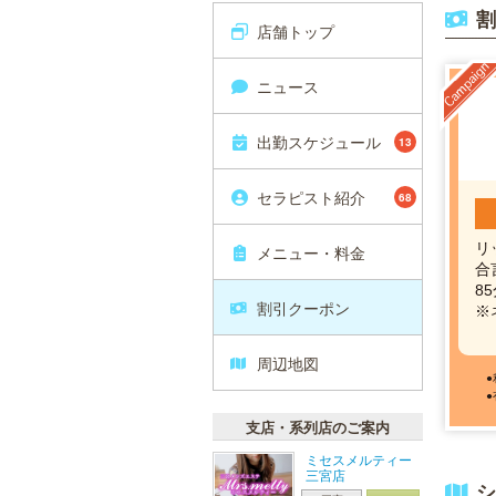
割
店舗トップ
ニュース
出勤スケジュール
13
セラピスト紹介
68
リ
メニュー・料金
合
85
割引クーポン
※
周辺地図
支店・系列店のご案内
ミセスメルティー
三宮店
シ