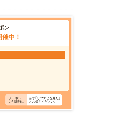
ポン
開催中！
クーポン
必ず
｢リフナビを見た｣
ご利用時に
とお伝えください。