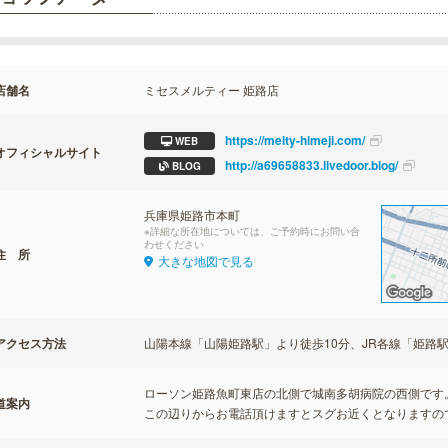
店舗名
ミセスメルティー 姫路店
https://melty-himeji.com/
WEB
オフィシャルサイト
http://a69658833.livedoor.blog/
BLOG
兵庫県姫路市本町
※詳細な所在地については、ご予約時にお問い合
わせください
住 所
大きな地図で見る
アクセス方法
山陽本線「山陽姫路駅」より徒歩10分、JR各線「姫路駅
ローソン姫路魚町東店の北側で城南多胡病院の西側です
道案内
この辺りからお電話頂けますとスグお近くとなりますの