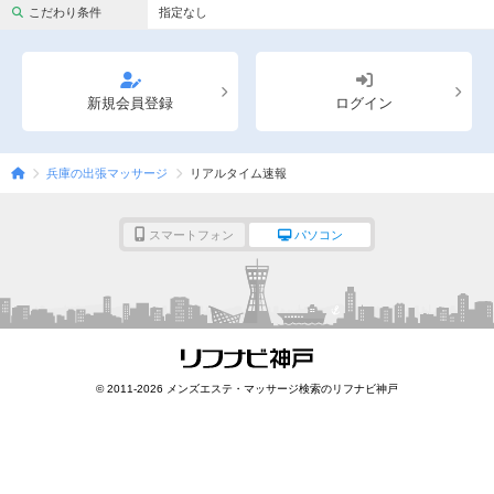
完全個室
半個室あり
こだわり条件
指定なし
ペアルームあり
シャワー室完備
フットバスあり
岩盤浴あり
新規会員登録
ログイン
専用駐車場あり
有資格者在籍
兵庫の出張マッサージ
リアルタイム速報
日本人スタッフのみ
女性スタッフのみ
スタッフ指名可
Ｗセラピスト
スマートフォン
パソコン
駅から徒歩5分以内
こだわり条件を変更
閉じる
© 2011-2026 メンズエステ・マッサージ検索のリフナビ神戸