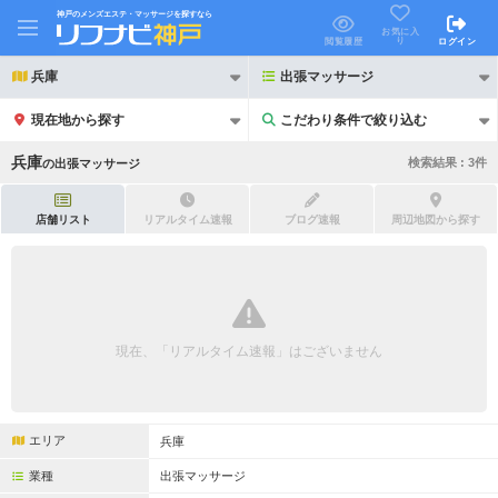
神戸のメンズエステ・マッサージを探すなら
お気に入
り
閲覧履歴
ログイン
兵庫
出張マッサージ
現在地から探す
こだわり条件で絞り込む
こだわり条件で絞り込む
兵庫
検索結果 :
3
件
の
出張マッサージ
店舗リスト
リアルタイム速報
ブログ速報
周辺地図から探す
21時以降も受付
24時以降も受付
初回割引あり
リピーター割引あり
現在、「リアルタイム速報」はございません
団体割引
ポイントカード有
キャッシュレス決済OK
領収証発行可
エリア
兵庫
2名様歓迎
団体様歓迎
業種
出張マッサージ