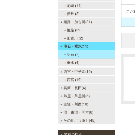
尼崎 (14)
こだ
伊丹 (2)
姫路・加古川(31)
姫路 (29)
加古川 (2)
明石・垂水(11)
明石 (7)
垂水 (4)
西宮・甲子園(19)
西宮 (19)
兵庫・長田(4)
芦屋・芦屋川(6)
宝塚・川西(10)
灘・東灘・岡本(6)
その他［兵庫］(45)
業種で探す