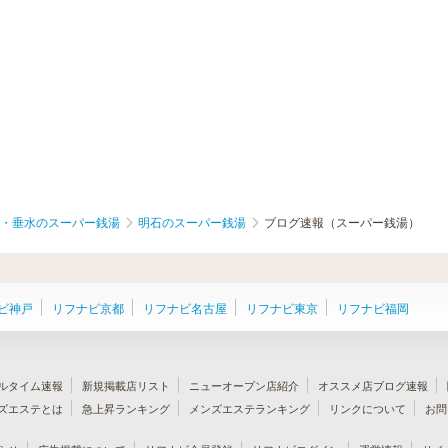
・垂水のスーパー銭湯
明石のスーパー銭湯
ブログ速報（スーパー銭湯）
ビ神戸
リフナビ京都
リフナビ名古屋
リフナビ東京
リフナビ福岡
ルタイム速報
新規掲載店リスト
ニューオープン店紹介
オススメ店ブログ速報
ズエステとは
急上昇ランキング
メンズエステランキング
リンクについて
お問