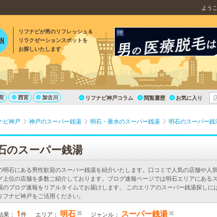
よう
リフナビが男のリフレッシュ＆
リラクゼーションスポットを
お探しいたします
宮
西宮
加古川
リフナビ神戸コラム
閲覧履歴
お気に入り
ナビ神戸
神戸のスーパー銭湯
明石・垂水のスーパー銭湯
明石のスーパー銭
石のスーパー銭湯
の明石にある男性歓迎のスーパー銭湯を紹介いたします。口コミで人気の店舗や人
グ上位の店舗を多数ご紹介しております。ブログ速報ページでは明石エリアにある
湯のブログ速報をリアルタイムでお届けします。 このエリアのスーパー銭湯探しに
リフナビ神戸をご活用ください。
1
明石
スーパー銭湯
結果：
件
エリア：
ジャンル：