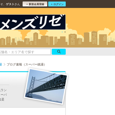
こそ、
さん
ゲスト
新規会員登録
ログイン
湯
ブログ速報（スーパー銭湯）
気ラン
スーパ
は是