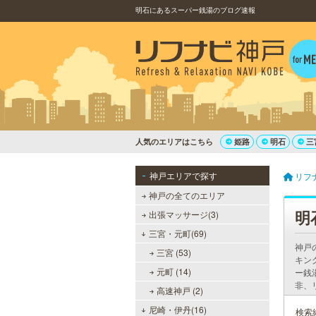
明石にあるスーパー銭湯のブログ速報
人気のエリアはこちら
姫路
明石
三
神戸エリアで探す
リフ
神戸の全てのエリア
明
出張マッサージ(3)
三宮・元町(69)
神戸
三宮 (53)
キン
元町 (14)
ー銭
非、
高速神戸 (2)
尼崎・伊丹(16)
検索