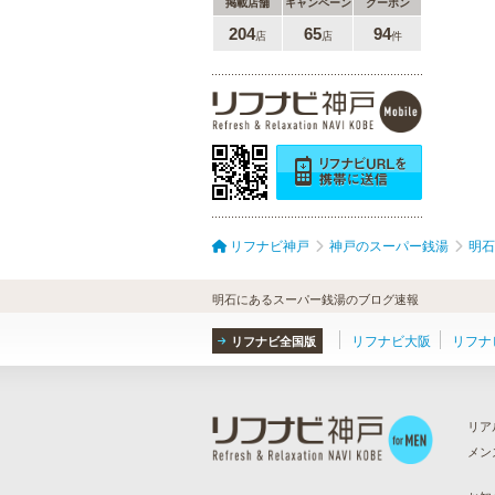
掲載店舗
キャンペーン
クーポン
204
65
94
店
店
件
リフナビ神戸
神戸のスーパー銭湯
明石
明石にあるスーパー銭湯のブログ速報
リフナビ大阪
リフナ
リフナビ全国版
リア
メン
ら
）