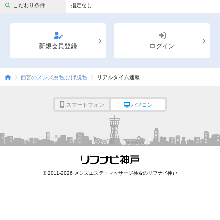
完全個室
半個室あり
こだわり条件
指定なし
ペアルームあり
シャワー室完備
フットバスあり
岩盤浴あり
新規会員登録
ログイン
専用駐車場あり
有資格者在籍
西宮のメンズ脱毛,ひげ脱毛
リアルタイム速報
日本人スタッフのみ
女性スタッフのみ
スタッフ指名可
Ｗセラピスト
スマートフォン
パソコン
駅から徒歩5分以内
こだわり条件を変更
閉じる
© 2011-2026 メンズエステ・マッサージ検索のリフナビ神戸