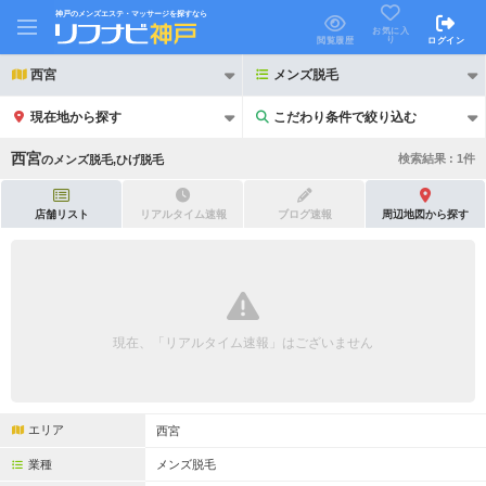
神戸のメンズエステ・マッサージを探すなら
お気に入
り
閲覧履歴
ログイン
西宮
メンズ脱毛
現在地から探す
こだわり条件で絞り込む
こだわり条件で絞り込む
西宮
検索結果 :
1
件
の
メンズ脱毛,ひげ脱毛
店舗リスト
リアルタイム速報
ブログ速報
周辺地図から探す
21時以降も受付
24時以降も受付
初回割引あり
リピーター割引あり
現在、「リアルタイム速報」はございません
団体割引
ポイントカード有
キャッシュレス決済OK
領収証発行可
エリア
西宮
2名様歓迎
団体様歓迎
業種
メンズ脱毛