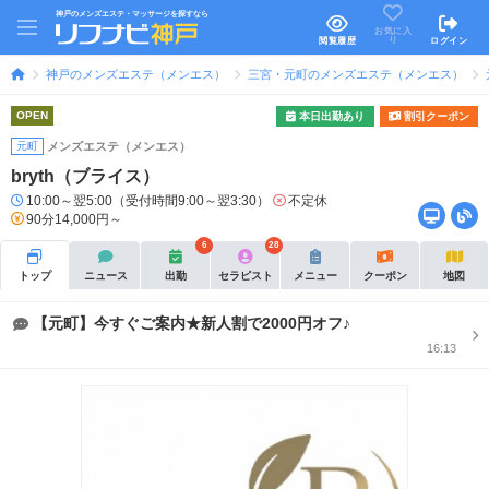
神戸のメンズエステ・マッサージを探すなら
お気に入
り
閲覧履歴
ログイン
神戸のメンズエステ（メンエス）
三宮・元町のメンズエステ（メンエス）
OPEN
本日出勤あり
割引クーポン
元町
メンズエステ（メンエス）
bryth（ブライス）
10:00～翌5:00（受付時間9:00～翌3:30）
不定休
90分14,000円～
6
28
トップ
ニュース
出勤
セラピスト
メニュー
クーポン
地図
【元町】今すぐご案内★新人割で2000円オフ♪
16:13