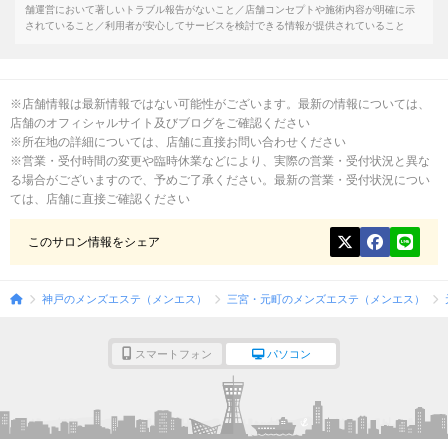
9:00～翌3:30）で、朝から翌日まで長く営業しており、営業時間が長いことから都合
舗運営において著しいトラブル報告がないこと／店舗コンセプトや施術内容が明確に示
に合わせて利用しやすい点、また、神戸元町エリアを拠点としており、立ち寄りやす
されていること／利用者が安心してサービスを検討できる情報が提供されていること
さもポイントのひとつです。
同店の施術の最大の特徴は「とてもゆっくり」であること。神経の深いところまで届
くゆったりとした手技が副交感神経を優位にさせ、体の力が自然と抜け、穏やかな幸
福感とともに深い眠りに誘われるような感覚を覚えます。忙しい毎日の中で張り詰め
※店舗情報は最新情報ではない可能性がございます。最新の情報については、
ていた心と体が、自然とほどけていくこの感覚は、一度体験すると忘れられないもの
となることでしょう。
店舗のオフィシャルサイト及びブログをご確認ください
※所在地の詳細については、店舗に直接お問い合わせください
※営業・受付時間の変更や臨時休業などにより、実際の営業・受付状況と異な
る場合がございますので、予めご了承ください。最新の営業・受付状況につい
ては、店舗に直接ご確認ください
このサロン情報をシェア
神戸のメンズエステ（メンエス）
三宮・元町のメンズエステ（メンエス）
スマートフォン
パソコン