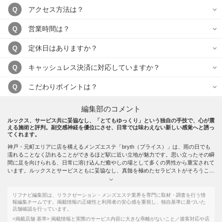
アクセス方法は？
Q
営業時間は？
Q
定休日はありますか？
Q
キャッシュレス決済に対応していますか？
Q
こだわりポイントは？
Q
編集部のコメント
ルックス、サービス共に妥協なし、「とてもゆっくり」という独自の手技で、心が震
える施術と評判。副交感神経を優位にさせ、日常では味わえない新しい感覚へと誘っ
てくれます。
神戸・元町エリアに店を構えるメンズエステ「bryth（ブライス）」は、雨の日でも
濡れることなく訪れることができるほど駅に近い立地が魅力です。思い立ったその瞬
間に足を向けられる、日常に溶け込んだ癒やしの場として多くの男性から重宝されて
います。ルックスとサービスともに妥協なし、真髄を極めたセラピストがそろうこの
サロンでは、マッサージ技術はもちろんのこと、接客の奥義まで徹底的に指導が行わ
れています。その施術はまさに「心が震える」と表現され、その評判は口コミで広が
り、多くのリピーターを生み出しています。
リフナビ編集部は、リラクゼーション・メンズエステ業界を専門に取材・調査を行う情
使用するオイルは高品質の水溶性無香料タイプ。水でさっと洗い流せるため、施術後
報編集チームです。掲載情報の正確性と利用者の安心感を重視し、独自基準に基づいた
店舗確認を行っています。
も香りが残らず、仕事の合間や外出の途中でも気軽に利用できるこの手軽さが、忙し
いビジネスマンからも高い評価を得ています。営業時間は10:00～翌5:00（受付時間
<掲載店舗 基準>
掲載情報と実際のサービス内容に大きな乖離がないこと／接客対応や店