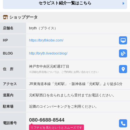
セラピスト紹介一覧はこちら
ショップデータ
店舗名
bryth（ブライス）
HP
https://brythkobe.com/
BLOG
http://bryth.livedoor.blog/
神戸市中央区元町通3丁目
住 所
※詳細な所在地については、ご予約時にお問い合わせください
アクセス
JR東海道本線「元町駅」・阪神各線「元町駅」より徒歩1分
道案内
元町駅西口を出られましたら受付までお電話ください。
駐車場
近隣のコインパーキングをご利用ください。
080-6688-8544
電話番号
リフナビを見たというとスムーズです