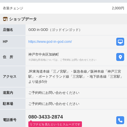
衣装チェンジ
2,000円
ショップデータ
店舗名
GOD in GOD（ゴッドインゴッド）
HP
https://www.god-in-god.com/
神戸市中央区加納町
住 所
※詳細な所在地については、ご予約時にお問い合わせください
JR東海道本線「三ノ宮駅」・阪急各線／阪神本線「神戸三宮
アクセス
駅」・ポートアイランド線「三宮駅」・地下鉄各線「三宮駅」
より徒歩5分
道案内
ご予約時にお問い合わせください
駐車場
ご予約時にお問い合わせください
080-3433-2874
電話番号
リフナビを見たというとスムーズです