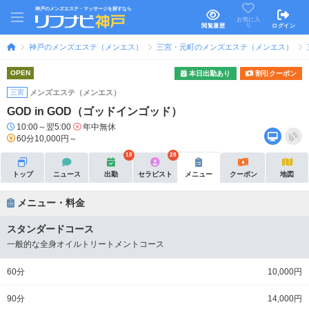
神戸のメンズエステ・マッサージを探すなら
お気に入
り
閲覧履歴
ログイン
神戸のメンズエステ（メンエス）
三宮・元町のメンズエステ（メンエス）
OPEN
本日出勤あり
割引クーポン
三宮
メンズエステ（メンエス）
GOD in GOD（ゴッドインゴッド）
10:00～翌5:00
年中無休
60分10,000円～
18
28
トップ
ニュース
出勤
セラピスト
メニュー
クーポン
地図
メニュー・料金
スタンダードコース
一般的な全身オイルトリートメントコース
60分
10,000円
90分
14,000円