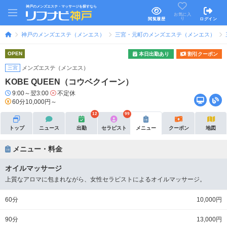
神戸のメンズエステ・マッサージを探すなら
お気に入
り
閲覧履歴
ログイン
神戸のメンズエステ（メンエス）
三宮・元町のメンズエステ（メンエス）
OPEN
本日出勤あり
割引クーポン
三宮
メンズエステ（メンエス）
KOBE QUEEN（コウベクイーン）
9:00～翌3:00
不定休
60分10,000円～
12
99
トップ
ニュース
出勤
セラピスト
メニュー
クーポン
地図
メニュー・料金
オイルマッサージ
上質なアロマに包まれながら、女性セラピストによるオイルマッサージ。
60分
10,000円
90分
13,000円