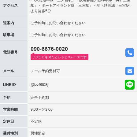
JR東海道本線「三ノ宮駅」・阪急各線／阪神本線「神戸三宮
アクセス
駅」・ポートアイランド線「三宮駅」・地下鉄各線「三宮駅」
より徒歩5分
道案内
ご予約時にお問い合わせください
駐車場
ご予約時にお問い合わせください
090-6676-0020
電話番号
リフナビを見たというとスムーズです
メール
メール予約受付可
LINE ID
@tzz9808j
予約
完全予約制
営業時間
9:00～翌3:00
定休日
不定休
受付性別
男性限定