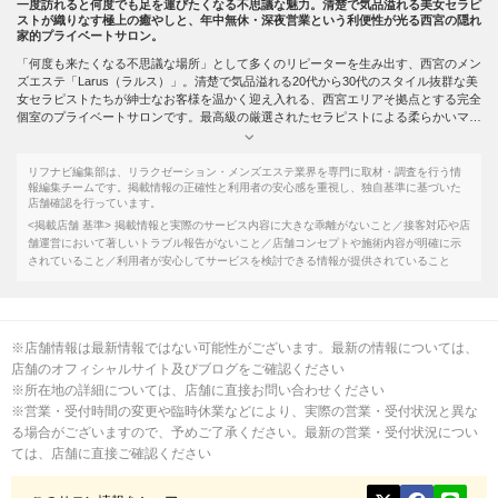
一度訪れると何度でも足を運びたくなる不思議な魅力。清楚で気品溢れる美女セラピ
ストが織りなす極上の癒やしと、年中無休・深夜営業という利便性が光る西宮の隠れ
家的プライベートサロン。
「何度も来たくなる不思議な場所」として多くのリピーターを生み出す、西宮のメン
ズエステ「Larus（ラルス）」。清楚で気品溢れる20代から30代のスタイル抜群な美
女セラピストたちが紳士なお客様を温かく迎え入れる、西宮エリアそ拠点とする完全
個室のプライベートサロンです。最高級の厳選されたセラピストによる柔らかいマッ
サージで、日頃溜まった疲れがじんわりとほぐれていく感覚は、一度体験すると忘れ
られません。セラピストの温かい手のぬくもりと丁寧な施術が融合した極上のひとと
きは、心身の奥深くまでしっかりと届き、訪れるたびに新たな感動をもたらしてくれ
リフナビ編集部は、リラクゼーション・メンズエステ業界を専門に取材・調査を行う情
ます。
報編集チームです。掲載情報の正確性と利用者の安心感を重視し、独自基準に基づいた
店舗確認を行っています。
初めてメンズエステを利用する方の中には、アロマオイルを使ったマッサージに少し
抵抗を感じる方もいるかもしれません。そんな方に向けて、50分（オイル無しのお
<掲載店舗 基準>
掲載情報と実際のサービス内容に大きな乖離がないこと／接客対応や店
試しコース）8,000円〜というリーズナブルな料金設定を用意しており、まずは気軽
舗運営において著しいトラブル報告がないこと／店舗コンセプトや施術内容が明確に示
にサロンの雰囲気と施術を体感していただけます。高級オイルを使用した全身リラク
されていること／利用者が安心してサービスを検討できる情報が提供されていること
ゼーションマッサージは幅広いコース展開がそろっており、その日の体調や気分に合
わせて選べる点も魅力のひとつです。営業時間は10:00～翌3:00まで、年中無休で完
全予約制のため、仕事帰りや深夜でも気軽に予約しやすい環境が整っています。阪神
本線「西宮駅」より徒歩スグという好立地に加え、大阪・神戸の中心地からのアクセ
※店舗情報は最新情報ではない可能性がございます。最新の情報については、
スも抜群。清楚で気品ある美女セラピストたちとの出会いもまた、このサロンの大き
な魅力のひとつです。
店舗のオフィシャルサイト及びブログをご確認ください
※所在地の詳細については、店舗に直接お問い合わせください
※営業・受付時間の変更や臨時休業などにより、実際の営業・受付状況と異な
る場合がございますので、予めご了承ください。最新の営業・受付状況につい
ては、店舗に直接ご確認ください