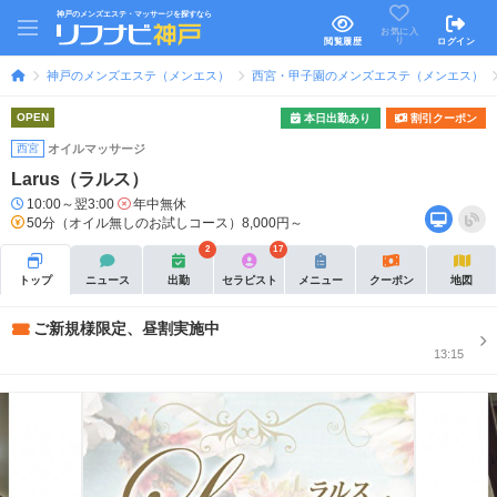
神戸のメンズエステ・マッサージを探すなら
お気に入
り
閲覧履歴
ログイン
神戸のメンズエステ（メンエス）
西宮・甲子園のメンズエステ（メンエス）
OPEN
本日出勤あり
割引クーポン
西宮
オイルマッサージ
Larus（ラルス）
10:00～翌3:00
年中無休
50分（オイル無しのお試しコース）8,000円～
2
17
トップ
ニュース
出勤
セラピスト
メニュー
クーポン
地図
ご新規様限定、昼割実施中
13:15