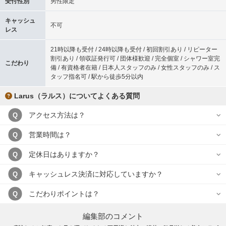
受付性別
男性限定
キャッシュ
不可
レス
21時以降も受付 / 24時以降も受付 / 初回割引あり / リピーター
割引あり / 領収証発行可 / 団体様歓迎 / 完全個室 / シャワー室完
こだわり
備 / 有資格者在籍 / 日本人スタッフのみ / 女性スタッフのみ / ス
タッフ指名可 / 駅から徒歩5分以内
Larus（ラルス）についてよくある質問
アクセス方法は？
Q
営業時間は？
Q
定休日はありますか？
Q
キャッシュレス決済に対応していますか？
Q
こだわりポイントは？
Q
編集部のコメント