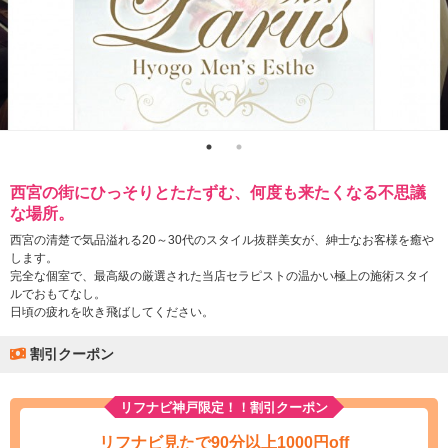
西宮の街にひっそりとたたずむ、何度も来たくなる不思議
な場所。
西宮の清楚で気品溢れる20～30代のスタイル抜群美女が、紳士なお客様を癒や
します。
完全な個室で、最高級の厳選された当店セラピストの温かい極上の施術スタイ
ルでおもてなし。
日頃の疲れを吹き飛ばしてください。
割引クーポン
リフナビ神戸限定！！割引クーポン
リフナビ見たで90分以上1000円off