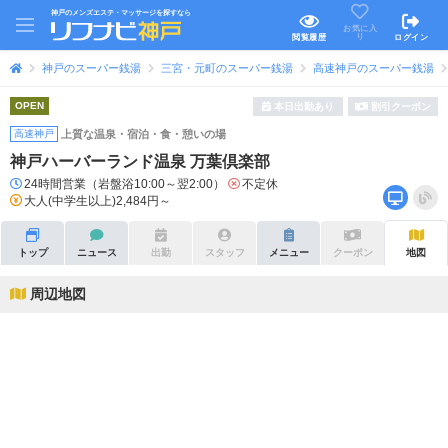
神戸のメンズエステ・マッサージを探すなら
お気に入
り
閲覧履歴
ログイン
神戸のスーパー銭湯
三宮・元町のスーパー銭湯
高速神戸のスーパー銭湯
OPEN
本日出勤あり
割引クーポン
高速神戸
上質な温泉・宿泊・食・憩いの場
神戸ハーバーランド温泉 万葉倶楽部
24時間営業（岩盤浴10:00～翌2:00）
不定休
大人(中学生以上)2,484円～
トップ
ニュース
出勤
スタッフ
メニュー
クーポン
地図
周辺地図