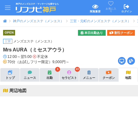
神戸のメンズエステ・マッサージを探すなら
お気に入
り
閲覧履歴
ログイン
神戸のメンズエステ（メンエス）
三宮・元町のメンズエステ（メンエス）
OPEN
本日出勤あり
割引クーポン
三宮
メンズエステ（メンエス）
Mrs AURA（ミセスアウラ）
12:00～翌5:00
不定休
70分（お試しフリー限定）9,000円～
5
43
トップ
ニュース
出勤
セラピスト
メニュー
クーポン
地図
周辺地図