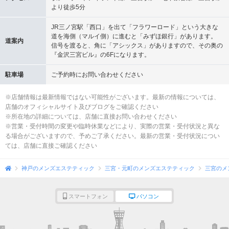
より徒歩5分
JR三ノ宮駅「西口」を出て「フラワーロード」という大きな
道を海側（マルイ側）に進むと「みずほ銀行」があります。
道案内
信号を渡ると、角に「アシックス」がありますので、その奥の
『金沢三宮ビル』の6Fになります。
駐車場
ご予約時にお問い合わせください
※店舗情報は最新情報ではない可能性がございます。最新の情報については、
店舗のオフィシャルサイト及びブログをご確認ください
※所在地の詳細については、店舗に直接お問い合わせください
※営業・受付時間の変更や臨時休業などにより、実際の営業・受付状況と異な
る場合がございますので、予めご了承ください。最新の営業・受付状況につい
ては、店舗に直接ご確認ください
神戸のメンズエステティック
三宮・元町のメンズエステティック
三宮のメ
スマートフォン
パソコン