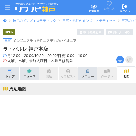
神戸のメンズエステ・マッサージを探すなら
お気に入
り
閲覧履歴
ログイン
神戸のメンズエステティック
三宮・元町のメンズエステティック
三宮のメ
OPEN
本日出勤あり
割引クーポン
三宮
メンズエステ（男性エステ）のパイオニア
ラ・パルレ 神戸本店
月12:00～20:00/10:30～20:00/日祝10:00～19:00
火曜、木曜、最終火曜日・木曜日は営業
トップ
ニュース
出勤
セラピスト
メニュー
クーポン
地図
周辺地図